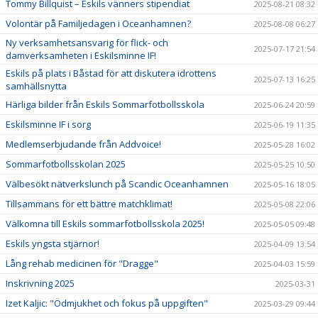
Tommy Billquist – Eskils vänners stipendiat
2025-08-21 08:32
Volontär på Familjedagen i Oceanhamnen?
2025-08-08 06:27
Ny verksamhetsansvarig för flick- och
2025-07-17 21:54
damverksamheten i Eskilsminne IF!
Eskils på plats i Båstad för att diskutera idrottens
2025-07-13 16:25
samhällsnytta
Härliga bilder från Eskils Sommarfotbollsskola
2025-06-24 20:59
Eskilsminne IF i sorg
2025-06-19 11:35
Medlemserbjudande från Addvoice!
2025-05-28 16:02
Sommarfotbollsskolan 2025
2025-05-25 10:50
Välbesökt nätverkslunch på Scandic Oceanhamnen
2025-05-16 18:05
Tillsammans för ett bättre matchklimat!
2025-05-08 22:06
Välkomna till Eskils sommarfotbollsskola 2025!
2025-05-05 09:48
Eskils yngsta stjärnor!
2025-04-09 13:54
Lång rehab medicinen för "Dragge"
2025-04-03 15:59
Inskrivning 2025
2025-03-31
Izet Kaljic: "Ödmjukhet och fokus på uppgiften"
2025-03-29 09:44