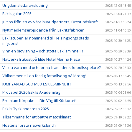
Ungdomsledaravslutning!
2025-12-05 13:45
Eskilsgalan 2025
2025-12-04 21:19
Jultips från en av våra huvudpartners, Öresundskraft
2025-11-27 15:24
Nytt medlemserbjudande från Lakritsfabriken
2025-11-04 10:50
Eskilscupen är nominerad till Helsingborgs stads
2025-10-30 16:23
miljöpris!
Vinn en biovisning – och stötta Eskilsminne IF!
2025-10-30 08:39
Nätverksfrukost på Elite Hotel Marina Plaza
2025-10-27 14:24
Vill du vara med och forma framtidens fotbollsspelare?
2025-10-20 08:30
Välkommen till en festlig fotbollsdag på lördag!
2025-10-17 16:45
JUMPYARD-DISCO MED ESKILSMINNE IF!
2025-10-13 09:56
Provspel 2026 Eskils Akademilag
2025-10-06 08:06
Premium Körpaket – Din Väg till Körkortet!
2025-10-02 16:55
Eskils Tysklandsresa 2025
2025-09-22 13:12
Tillsammans för ett bättre matchklimat
2025-09-10 09:22
Höstens första nätverkslunch
2025-09-09 11:36