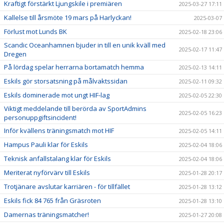
Kraftigt förstärkt Ljungskile i premiären
2025-03-27 17:11
Kallelse till årsmöte 19 mars på Harlyckan!
2025-03-07
Förlust mot Lunds BK
2025-02-18 23:06
Scandic Oceanhamnen bjuder in till en unik kväll med
2025-02-17 11:47
Dregen
På lördag spelar herrarna bortamatch hemma
2025-02-13 14:11
Eskils gör storsatsning på målvaktssidan
2025-02-11 09:32
Eskils dominerade mot ungt HIF-lag
2025-02-05 22:30
Viktigt meddelande till berörda av SportAdmins
2025-02-05 16:23
personuppgiftsincident!
Inför kvällens träningsmatch mot HIF
2025-02-05 14:11
Hampus Pauli klar för Eskils
2025-02-04 18:06
Teknisk anfallstalang klar för Eskils
2025-02-04 18:06
Meriterat nyförvärv till Eskils
2025-01-28 20:17
Trotjänare avslutar karriären - för tillfället
2025-01-28 13:12
Eskils fick 84 765 från Gräsroten
2025-01-28 13:10
Damernas träningsmatcher!
2025-01-27 20:08