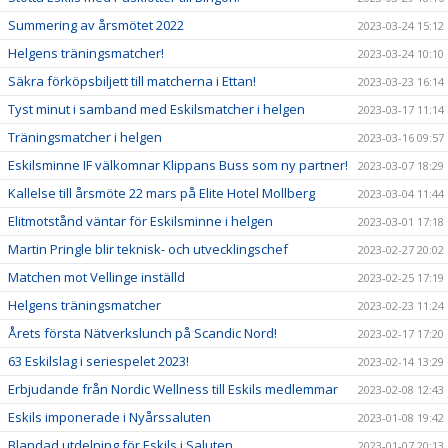
Summering av årsmötet 2022
2023-03-24 15:12
Helgens träningsmatcher!
2023-03-24 10:10
Säkra förköpsbiljett till matcherna i Ettan!
2023-03-23 16:14
Tyst minut i samband med Eskilsmatcher i helgen
2023-03-17 11:14
Träningsmatcher i helgen
2023-03-16 09:57
Eskilsminne IF välkomnar Klippans Buss som ny partner!
2023-03-07 18:29
Kallelse till årsmöte 22 mars på Elite Hotel Mollberg
2023-03-04 11:44
Elitmotstånd väntar för Eskilsminne i helgen
2023-03-01 17:18
Martin Pringle blir teknisk- och utvecklingschef
2023-02-27 20:02
Matchen mot Vellinge inställd
2023-02-25 17:19
Helgens träningsmatcher
2023-02-23 11:24
Årets första Nätverkslunch på Scandic Nord!
2023-02-17 17:20
63 Eskilslag i seriespelet 2023!
2023-02-14 13:29
Erbjudande från Nordic Wellness till Eskils medlemmar
2023-02-08 12:43
Eskils imponerade i Nyårssaluten
2023-01-08 19:42
Blandad utdelning för Eskils i Saluten
2023-01-07 20:13