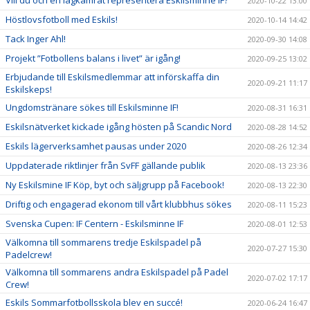
Vill du och en lagkamrat representera Eskilsminne IF?
2020-10-22 13:00
Höstlovsfotboll med Eskils!
2020-10-14 14:42
Tack Inger Ahl!
2020-09-30 14:08
Projekt ”Fotbollens balans i livet” är igång!
2020-09-25 13:02
Erbjudande till Eskilsmedlemmar att införskaffa din
2020-09-21 11:17
Eskilskeps!
Ungdomstränare sökes till Eskilsminne IF!
2020-08-31 16:31
Eskilsnätverket kickade igång hösten på Scandic Nord
2020-08-28 14:52
Eskils lägerverksamhet pausas under 2020
2020-08-26 12:34
Uppdaterade riktlinjer från SvFF gällande publik
2020-08-13 23:36
Ny Eskilsmine IF Köp, byt och säljgrupp på Facebook!
2020-08-13 22:30
Driftig och engagerad ekonom till vårt klubbhus sökes
2020-08-11 15:23
Svenska Cupen: IF Centern - Eskilsminne IF
2020-08-01 12:53
Välkomna till sommarens tredje Eskilspadel på
2020-07-27 15:30
Padelcrew!
Välkomna till sommarens andra Eskilspadel på Padel
2020-07-02 17:17
Crew!
Eskils Sommarfotbollsskola blev en succé!
2020-06-24 16:47