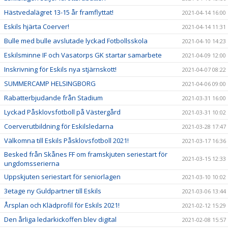
Hästvedalägret 13-15 år framflyttat!
2021-04-14 16:00
Eskils hjärta Coerver!
2021-04-14 11:31
Bulle med bulle avslutade lyckad Fotbollsskola
2021-04-10 14:23
Eskilsminne IF och Vasatorps GK startar samarbete
2021-04-09 12:00
Inskrivning för Eskils nya stjärnskott!
2021-04-07 08:22
SUMMERCAMP HELSINGBORG
2021-04-06 09:00
Rabatterbjudande från Stadium
2021-03-31 16:00
Lyckad Påsklovsfotboll på Västergård
2021-03-31 10:02
Coerverutbildning för Eskilsledarna
2021-03-28 17:47
Välkomna till Eskils Påsklovsfotboll 2021!
2021-03-17 16:36
Besked från Skånes FF om framskjuten seriestart för
2021-03-15 12:33
ungdomsserierna
Uppskjuten seriestart för seniorlagen
2021-03-10 10:02
3etage ny Guldpartner till Eskils
2021-03-06 13:44
Årsplan och Klädprofil för Eskils 2021!
2021-02-12 15:29
Den årliga ledarkickoffen blev digital
2021-02-08 15:57