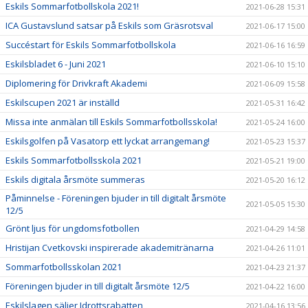
Eskils Sommarfotbollskola 2021!
2021-06-28 15:31
ICA Gustavslund satsar på Eskils som Gräsrotsval
2021-06-17 15:00
Succéstart för Eskils Sommarfotbollskola
2021-06-16 16:59
Eskilsbladet 6 - Juni 2021
2021-06-10 15:10
Diplomering för Drivkraft Akademi
2021-06-09 15:58
Eskilscupen 2021 är inställd
2021-05-31 16:42
Missa inte anmälan till Eskils Sommarfotbollsskola!
2021-05-24 16:00
Eskilsgolfen på Vasatorp ett lyckat arrangemang!
2021-05-23 15:37
Eskils Sommarfotbollsskola 2021
2021-05-21 19:00
Eskils digitala årsmöte summeras
2021-05-20 16:12
Påminnelse - Föreningen bjuder in till digitalt årsmöte
2021-05-05 15:30
12/5
Grönt ljus för ungdomsfotbollen
2021-04-29 14:58
Hristijan Cvetkovski inspirerade akademitränarna
2021-04-26 11:01
Sommarfotbollsskolan 2021
2021-04-23 21:37
Föreningen bjuder in till digitalt årsmöte 12/5
2021-04-22 16:00
Eskilslagen säljer Idrottsrabatten
2021-04-16 13:56