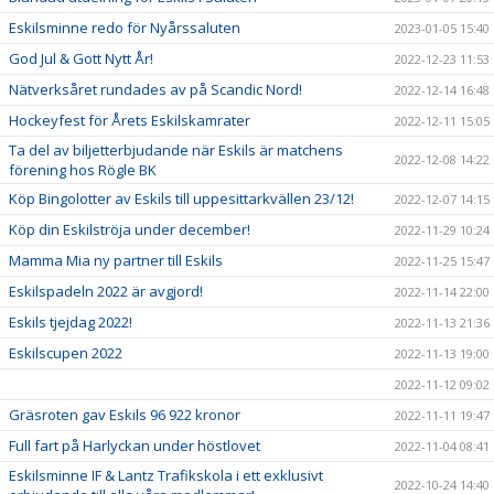
Eskilsminne redo för Nyårssaluten
2023-01-05 15:40
God Jul & Gott Nytt År!
2022-12-23 11:53
Nätverksåret rundades av på Scandic Nord!
2022-12-14 16:48
Hockeyfest för Årets Eskilskamrater
2022-12-11 15:05
Ta del av biljetterbjudande när Eskils är matchens
2022-12-08 14:22
förening hos Rögle BK
Köp Bingolotter av Eskils till uppesittarkvällen 23/12!
2022-12-07 14:15
Köp din Eskilströja under december!
2022-11-29 10:24
Mamma Mia ny partner till Eskils
2022-11-25 15:47
Eskilspadeln 2022 är avgjord!
2022-11-14 22:00
Eskils tjejdag 2022!
2022-11-13 21:36
Eskilscupen 2022
2022-11-13 19:00
2022-11-12 09:02
Gräsroten gav Eskils 96 922 kronor
2022-11-11 19:47
Full fart på Harlyckan under höstlovet
2022-11-04 08:41
Eskilsminne IF & Lantz Trafikskola i ett exklusivt
2022-10-24 14:40