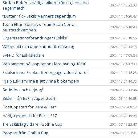
Stefan Robèrts härliga bilder från dagens fina
2024-11-10 22:03
segermatch!
”Dutten” fick Eskils Vänners stipendium
2024-11-06 20:48
Team Ettan Södra vs Team Ettan Norra –
2024-11-06 10:48
Mustaschkampen
Organisationsförändringar i Eskils!
2024-10-28 18:55
Välbesökt och uppskattad föreläsning
2024-10-21 14:18
SvFF D för Eskilsledare
2024-10-17 08:54
Välkommen på inspirationsföreläsning 18/10
2024-10-14 12:00
Eskilsminne IF söker fler engagerade tränare!
2024-10-11 16:23
Hjälp Eskilsminne IF att vinna biokampen!
2024-10-01 14:30
Seriefinal och tjejdag!
2024-09-17 11:36
Bilder från Eskilscupen 2024
2024-08-11 10:58
Höstuppstart för Dam & Herr
2024-07-25 08:52
Härlig revansch för Eskils F17
2024-07-21 19:08
Tre Eskilslag vidare i Gothia Cup
2024-07-18 23:47
Rapport från Gothia Cup
2024-07-17 23:01