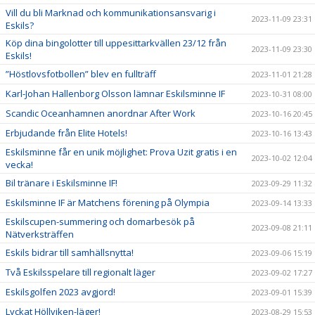
Vill du bli Marknad och kommunikationsansvarig i
2023-11-09 23:31
Eskils?
Köp dina bingolotter till uppesittarkvällen 23/12 från
2023-11-09 23:30
Eskils!
”Höstlovsfotbollen” blev en fullträff
2023-11-01 21:28
Karl-Johan Hallenborg Olsson lämnar Eskilsminne IF
2023-10-31 08:00
Scandic Oceanhamnen anordnar After Work
2023-10-16 20:45
Erbjudande från Elite Hotels!
2023-10-16 13:43
Eskilsminne får en unik möjlighet: Prova Uzit gratis i en
2023-10-02 12:04
vecka!
Bil tränare i Eskilsminne IF!
2023-09-29 11:32
Eskilsminne IF är Matchens förening på Olympia
2023-09-14 13:33
Eskilscupen-summering och domarbesök på
2023-09-08 21:11
Nätverksträffen
Eskils bidrar till samhällsnytta!
2023-09-06 15:19
Två Eskilsspelare till regionalt läger
2023-09-02 17:27
Eskilsgolfen 2023 avgjord!
2023-09-01 15:39
Lyckat Höllviken-läger!
2023-08-29 15:53