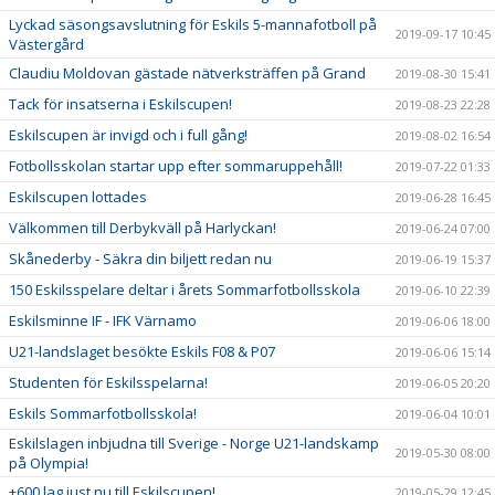
Lyckad säsongsavslutning för Eskils 5-mannafotboll på
2019-09-17 10:45
Västergård
Claudiu Moldovan gästade nätverksträffen på Grand
2019-08-30 15:41
Tack för insatserna i Eskilscupen!
2019-08-23 22:28
Eskilscupen är invigd och i full gång!
2019-08-02 16:54
Fotbollsskolan startar upp efter sommaruppehåll!
2019-07-22 01:33
Eskilscupen lottades
2019-06-28 16:45
Välkommen till Derbykväll på Harlyckan!
2019-06-24 07:00
Skånederby - Säkra din biljett redan nu
2019-06-19 15:37
150 Eskilsspelare deltar i årets Sommarfotbollsskola
2019-06-10 22:39
Eskilsminne IF - IFK Värnamo
2019-06-06 18:00
U21-landslaget besökte Eskils F08 & P07
2019-06-06 15:14
Studenten för Eskilsspelarna!
2019-06-05 20:20
Eskils Sommarfotbollsskola!
2019-06-04 10:01
Eskilslagen inbjudna till Sverige - Norge U21-landskamp
2019-05-30 08:00
på Olympia!
+600 lag just nu till Eskilscupen!
2019-05-29 12:45