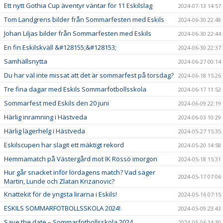
Ett nytt Gothia Cup äventyr väntar för 11 Eskilslag
2024-07-13 14:57
Tom Landgrens bilder från Sommarfesten med Eskils
2024-06-30 22:48
Johan Liljas bilder från Sommarfesten med Eskils
2024-06-30 22:44
En fin Eskilskväll &#128155;&#128153;
2024-06-30 22:37
Samhällsnytta
2024-06-27 00:14
Du har väl inte missat att det är sommarfest på torsdag?
2024-06-18 15:26
Tre fina dagar med Eskils Sommarfotbollsskola
2024-06-17 11:52
Sommarfest med Eskils den 20 juni
2024-06-09 22:19
Härlig inramning i Hästveda
2024-06-03 10:29
Härlig lägerhelg i Hästveda
2024-05-27 15:35
Eskilscupen har slagit ett mäktigt rekord
2024-05-20 14:58
Hemmamatch på Västergård mot IK Rössö imorgon
2024-05-18 15:31
Hur går snacket inför lördagens match? Vad säger
2024-05-17 07:06
Martin, Lunde och Zlatan Krizanovic?
Knattekit för de yngsta lirarna i Eskils!
2024-05-16 07:15
ESKILS SOMMARFOTBOLLSSKOLA 2024!
2024-05-09 23:43
Save the date – Sommarfotbollsskola 2024
2024-05-06 14:30