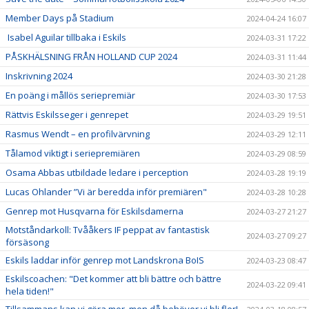
Member Days på Stadium
2024-04-24 16:07
Isabel Aguilar tillbaka i Eskils
2024-03-31 17:22
PÅSKHÄLSNING FRÅN HOLLAND CUP 2024
2024-03-31 11:44
Inskrivning 2024
2024-03-30 21:28
En poäng i mållös seriepremiär
2024-03-30 17:53
Rättvis Eskilsseger i genrepet
2024-03-29 19:51
Rasmus Wendt – en profilvärvning
2024-03-29 12:11
Tålamod viktigt i seriepremiären
2024-03-29 08:59
Osama Abbas utbildade ledare i perception
2024-03-28 19:19
Lucas Ohlander ”Vi är beredda inför premiären"
2024-03-28 10:28
Genrep mot Husqvarna för Eskilsdamerna
2024-03-27 21:27
Motståndarkoll: Tvååkers IF peppat av fantastisk
2024-03-27 09:27
försäsong
Eskils laddar inför genrep mot Landskrona BoIS
2024-03-23 08:47
Eskilscoachen: "Det kommer att bli bättre och bättre
2024-03-22 09:41
hela tiden!"