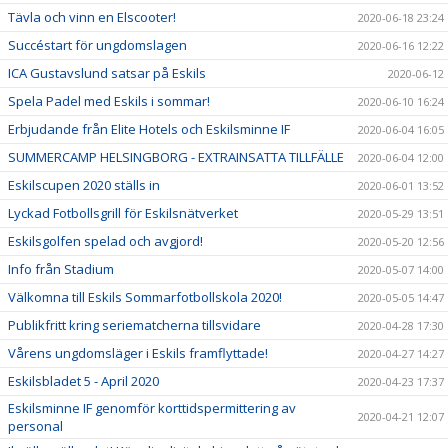
Tävla och vinn en Elscooter!
2020-06-18 23:24
Succéstart för ungdomslagen
2020-06-16 12:22
ICA Gustavslund satsar på Eskils
2020-06-12
Spela Padel med Eskils i sommar!
2020-06-10 16:24
Erbjudande från Elite Hotels och Eskilsminne IF
2020-06-04 16:05
SUMMERCAMP HELSINGBORG - EXTRAINSATTA TILLFÄLLE
2020-06-04 12:00
Eskilscupen 2020 ställs in
2020-06-01 13:52
Lyckad Fotbollsgrill för Eskilsnätverket
2020-05-29 13:51
Eskilsgolfen spelad och avgjord!
2020-05-20 12:56
Info från Stadium
2020-05-07 14:00
Välkomna till Eskils Sommarfotbollskola 2020!
2020-05-05 14:47
Publikfritt kring seriematcherna tillsvidare
2020-04-28 17:30
Vårens ungdomsläger i Eskils framflyttade!
2020-04-27 14:27
Eskilsbladet 5 - April 2020
2020-04-23 17:37
Eskilsminne IF genomför korttidspermittering av
2020-04-21 12:07
personal