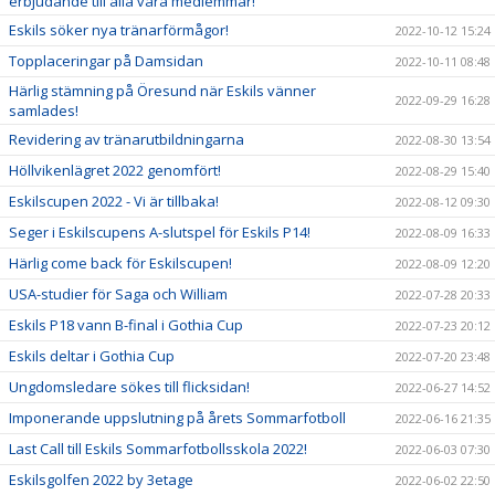
erbjudande till alla våra medlemmar!
Eskils söker nya tränarförmågor!
2022-10-12 15:24
Topplaceringar på Damsidan
2022-10-11 08:48
Härlig stämning på Öresund när Eskils vänner
2022-09-29 16:28
samlades!
Revidering av tränarutbildningarna
2022-08-30 13:54
Höllvikenlägret 2022 genomfört!
2022-08-29 15:40
Eskilscupen 2022 - Vi är tillbaka!
2022-08-12 09:30
Seger i Eskilscupens A-slutspel för Eskils P14!
2022-08-09 16:33
Härlig come back för Eskilscupen!
2022-08-09 12:20
USA-studier för Saga och William
2022-07-28 20:33
Eskils P18 vann B-final i Gothia Cup
2022-07-23 20:12
Eskils deltar i Gothia Cup
2022-07-20 23:48
Ungdomsledare sökes till flicksidan!
2022-06-27 14:52
Imponerande uppslutning på årets Sommarfotboll
2022-06-16 21:35
Last Call till Eskils Sommarfotbollsskola 2022!
2022-06-03 07:30
Eskilsgolfen 2022 by 3etage
2022-06-02 22:50