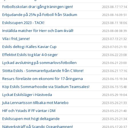
Fotbollsskolan drar igång träningen igen!
2023-08-17 17:14
Erbjudande på 25% på Fotboll från Stadium
2023-08-16 09:51
Eskilscupen 2023 - TACK!
2023-08-11 18:06
Inställda matcher för Herr och Dam ikväll!
2023-08-08 08:39
Vila i frid, Janne!
2023-07-13 21:32
Eskils deltog i Kalles Kaviar Cup
2023-07-05 21:10
Effektivt Eskils tog klar 4-0-seger
2023-06-22 23:08
Lyckad avslutning på sommarlovsfotbollen
2023-06-21 23:00
Stötta Eskils - Sommarerbjudande från C More!
2023-06-21 17:16
Resurs föreläste om ekonomi för 17-åringarna
2023-06-15 19:34
Köp Eskils Sommarhoodie via Stadium Teamsales!
2023-06-15 15:48
Lyckat Eskilsläger i Hästveda
2023-05-29 19:04
Julia Lennartsson tillbaka mot Mariebo
2023-05-26 21:33
HIF och Ystads IF FF väntar i DM
2023-05-25 21:40
Eskilscupen mot högt deltagande
2023-05-25 21:34
Nätverksträff på Scandic Oceanhamnen!
2023-05-17 20:37