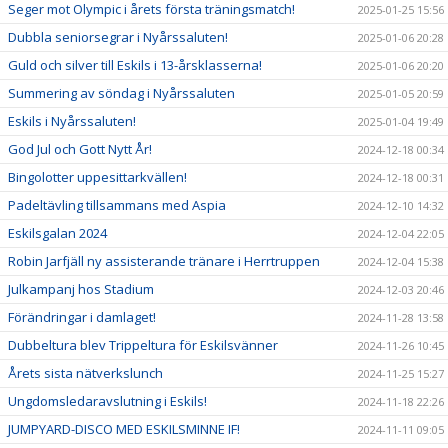
Seger mot Olympic i årets första träningsmatch!
2025-01-25 15:56
Dubbla seniorsegrar i Nyårssaluten!
2025-01-06 20:28
Guld och silver till Eskils i 13-årsklasserna!
2025-01-06 20:20
Summering av söndag i Nyårssaluten
2025-01-05 20:59
Eskils i Nyårssaluten!
2025-01-04 19:49
God Jul och Gott Nytt År!
2024-12-18 00:34
Bingolotter uppesittarkvällen!
2024-12-18 00:31
Padeltävling tillsammans med Aspia
2024-12-10 14:32
Eskilsgalan 2024
2024-12-04 22:05
Robin Jarfjäll ny assisterande tränare i Herrtruppen
2024-12-04 15:38
Julkampanj hos Stadium
2024-12-03 20:46
Förändringar i damlaget!
2024-11-28 13:58
Dubbeltura blev Trippeltura för Eskilsvänner
2024-11-26 10:45
Årets sista nätverkslunch
2024-11-25 15:27
Ungdomsledaravslutning i Eskils!
2024-11-18 22:26
JUMPYARD-DISCO MED ESKILSMINNE IF!
2024-11-11 09:05