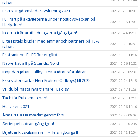
rabatt!
Eskils ungdomsledaravslutning 2021
2021-11-13 10:09
Full fart på aktiviteterna under höstlovsveckan på
2021-11-05 14:09
Harlyckan!
Interna tränarutbildningarna igång igen!
2021-10-24 19:10
Elite Hotels bjuder medlemmar och partners på 15%
2021-10-21 10:31
rabatt!
Eskilsminne IF - FC Rosengård
2021-10-13 11:16
Nätverksträff på Scandic Nord!
2021-10-06 16:52
Inbjudan Johan Fallby - Tema Idrottsföräldrar
2021-09-30 09:30
Eskils återstartar Herr Motion (Oldboys) till 2022!
2021-09-24 16:15
Vill du bli nästa nya tränare i Eskils?
2021-09-17 15:58
Tack för Publikmatchen!
2021-09-09 13:58
Höllviken 2021
2021-09-06 14:16
Årets ”Lilla Hästveda” genomfört!
2021-08-22 08:08
Seriespelet drar igång igen!
2021-08-13 07:35
Biljettlänk Eskilsminne IF - Helsingborgs IF
2021-08-12 16:34