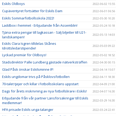
Eskils Oldboys
2022-06-02 15:55
Cupäventyret fortsätter för Eskils Dam
2022-06-01 06:56
Eskils Sommarfotbollsskola 2022!
2022-05-30 10:20
Laddbox i hemmet - Erbjudande från Assemblin!
2022-05-24 10:18
Tjäna extra pengar till lagkassan - Sälj biljetter till U21-
2022-05-13 14:03
landskampen!
Eskils Clara Isgren tilldelas Skånes
2022-05-03 09:22
Idrottsledarstipendie!
Lyckad premiär för Oldboys!
2022-05-02 18:52
Stadsdirektör Palle Lundberg gästade nätverksträffen
2022-04-30 00:15
Glad Påsk önskar Eskilsminne IF!
2022-04-14 15:07
Eskils ungdomar trivs på Påsklovsfotbollen
2022-04-11 18:30
70-talet tjejer och killar i Fotbollsskolans uppstart
2022-04-09 21:00
Dags för årets inskrivning av nya fotbollslirare i Eskils!
2022-04-07 16:30
Erbjudande från vår partner Länsförsäkringar till Eskils
2022-03-29 16:30
medlemmar!
HFA prisade Eskils unga talanger
2022-03-24 22:41