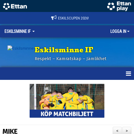
ESKILSCUPEN 2026!
ESKILSMINNE IF
LOGGA IN
Eskilsminne IF
Respekt – Kamratskap – Jämlikhet
HEM
NYHETER
BILDER ESKILSCUPEN
OM KLUBBEN
MIKE
<
>