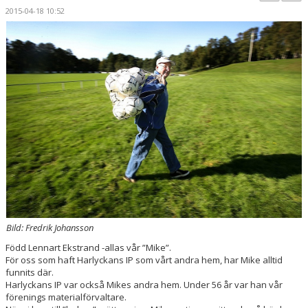
PARTNERS
2015-04-18 10:52
KALENDER
LOKALBOKNING
DOKUMENT/FILER
MEDLEMSKAP
ESKILS LOVFOTBOLL
BILJETTER
MEDLEMSFÖRMÅNER
Bild: Fredrik Johansson
Född Lennart Ekstrand -allas vår ”Mike”.
För oss som haft Harlyckans IP som vårt andra hem, har Mike alltid
funnits där.
Harlyckans IP var också Mikes andra hem. Under 56 år var han vår
förenings materialförvaltare.