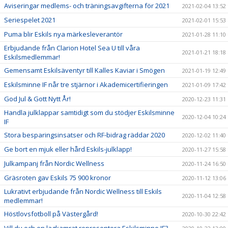
Aviseringar medlems- och träningsavgifterna för 2021
2021-02-04 13:52
Seriespelet 2021
2021-02-01 15:53
Puma blir Eskils nya märkesleverantör
2021-01-28 11:10
Erbjudande från Clarion Hotel Sea U till våra
2021-01-21 18:18
Eskilsmedlemmar!
Gemensamt Eskilsäventyr till Kalles Kaviar i Smögen
2021-01-19 12:49
Eskilsminne IF når tre stjärnor i Akademicertifieringen
2021-01-09 17:42
God Jul & Gott Nytt År!
2020-12-23 11:31
Handla julklappar samtidigt som du stödjer Eskilsminne
2020-12-04 10:24
IF
Stora besparingsinsatser och RF-bidrag räddar 2020
2020-12-02 11:40
Ge bort en mjuk eller hård Eskils-julklapp!
2020-11-27 15:58
Julkampanj från Nordic Wellness
2020-11-24 16:50
Gräsroten gav Eskils 75 900 kronor
2020-11-12 13:06
Lukrativt erbjudande från Nordic Wellness till Eskils
2020-11-04 12:58
medlemmar!
Höstlovsfotboll på Västergård!
2020-10-30 22:42