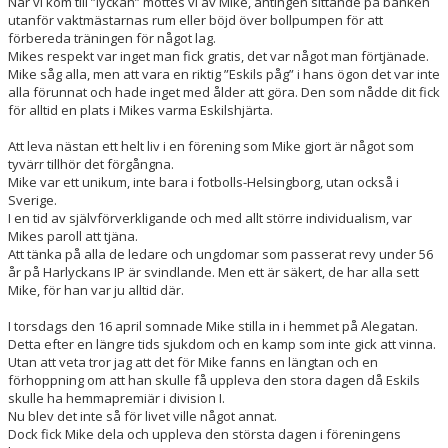
När vi kom till ”lyckan” möttes vi av Mike, antingen sittande på bänken
utanför vaktmästarnas rum eller böjd över bollpumpen för att
förbereda träningen för något lag.
Mikes respekt var inget man fick gratis, det var något man förtjänade.
Mike såg alla, men att vara en riktig ”Eskils påg” i hans ögon det var inte
alla förunnat och hade inget med ålder att göra. Den som nådde dit fick
för alltid en plats i Mikes varma Eskilshjärta.
Att leva nästan ett helt liv i en förening som Mike gjort är något som
tyvärr tillhör det förgångna.
Mike var ett unikum, inte bara i fotbolls-Helsingborg, utan också i
Sverige.
I en tid av självförverkligande och med allt större individualism, var
Mikes paroll att tjäna.
Att tänka på alla de ledare och ungdomar som passerat revy under 56
år på Harlyckans IP är svindlande. Men ett är säkert, de har alla sett
Mike, för han var ju alltid där.
I torsdags den 16 april somnade Mike stilla in i hemmet på Alegatan.
Detta efter en längre tids sjukdom och en kamp som inte gick att vinna.
Utan att veta tror jag att det för Mike fanns en längtan och en
förhoppning om att han skulle få uppleva den stora dagen då Eskils
skulle ha hemmapremiär i division I.
Nu blev det inte så för livet ville något annat.
Dock fick Mike dela och uppleva den största dagen i föreningens