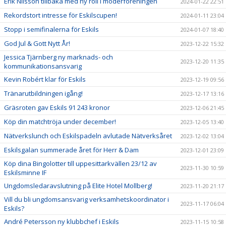
Erik Nilsson tillbaka med ny roll i moderföreningen
2024-01-22 22:51
Rekordstort intresse för Eskilscupen!
2024-01-11 23:04
Stopp i semifinalerna för Eskils
2024-01-07 18:40
God Jul & Gott Nytt År!
2023-12-22 15:32
Jessica Tjärnberg ny marknads- och
2023-12-20 11:35
kommunikationsansvarig
Kevin Robért klar för Eskils
2023-12-19 09:56
Tränarutbildningen igång!
2023-12-17 13:16
Gräsroten gav Eskils 91 243 kronor
2023-12-06 21:45
Köp din matchtröja under december!
2023-12-05 13:40
Nätverkslunch och Eskilspadeln avlutade Nätverksåret
2023-12-02 13:04
Eskilsgalan summerade året för Herr & Dam
2023-12-01 23:09
Köp dina Bingolotter till uppesittarkvällen 23/12 av
2023-11-30 10:59
Eskilsminne IF
Ungdomsledaravslutning på Elite Hotel Mollberg!
2023-11-20 21:17
Vill du bli ungdomsansvarig verksamhetskoordinator i
2023-11-17 06:04
Eskils?
André Petersson ny klubbchef i Eskils
2023-11-15 10:58