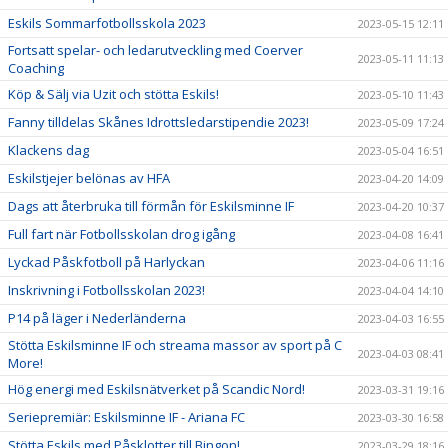
Eskils Sommarfotbollsskola 2023
2023-05-15 12:11
Fortsatt spelar- och ledarutveckling med Coerver
2023-05-11 11:13
Coaching
Köp & Sälj via Uzit och stötta Eskils!
2023-05-10 11:43
Fanny tilldelas Skånes Idrottsledarstipendie 2023!
2023-05-09 17:24
Klackens dag
2023-05-04 16:51
Eskilstjejer belönas av HFA
2023-04-20 14:09
Dags att återbruka till förmån för Eskilsminne IF
2023-04-20 10:37
Full fart när Fotbollsskolan drog igång
2023-04-08 16:41
Lyckad Påskfotboll på Harlyckan
2023-04-06 11:16
Inskrivning i Fotbollsskolan 2023!
2023-04-04 14:10
P14 på läger i Nederländerna
2023-04-03 16:55
Stötta Eskilsminne IF och streama massor av sport på C
2023-04-03 08:41
More!
Hög energi med Eskilsnätverket på Scandic Nord!
2023-03-31 19:16
Seriepremiär: Eskilsminne IF - Ariana FC
2023-03-30 16:58
Stötta Eskils med Påsklotter till Bingon!
2023-03-29 18:16