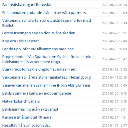
Fantastiska dagar i Bohuslän
2026-06-29 08:44
Ett sommarerbjudande från en av våra partners
2026-06-12 13:04
Välkommen till starten på ett aktivt sommarlov med
2026-06-03 17:14
Eskils!
Första träningen sedan den svåra skadan
2026-05-28 17:25
Köp era Eskilskepsar
2026-05-08 12:40
Ladda upp inför VM tillsammans med oss!
2026-05-05 22:09
Projektmedel från Sparbanken Syds stiftelse stärker
2026-04-30 10:47
Eskilsminne IF:s arbete med unga
Starkt facit för Eskils ungdomsverksamhet
2026-04-22 13:55
Välkommen till årets stora familjefest i Helsingborg!
2026-04-19 20:50
Samverkan mellan Eskilsminne IF och Aldrig Ensam
2026-03-23 10:00
Eskils spinner i kampen mot barncancer
2026-03-20 16:43
Nätverkslunch 6 mars
2026-03-09 12:48
Eskilsminnes IF:s målvaktscamp!
2026-03-04 13:01
Kallelse till årsmötet 19 mars
2026-02-27 14:31
Resultat från Unicoach 2025
2026-01-09 12:47