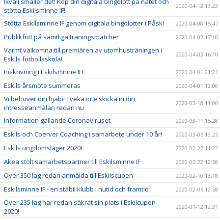
Ikväll smäller det! Köp din digitala bingolott på nätet och
2020-04-12 13:23
stötta Eskilsminne IF!
Stötta Eskilsminne IF genom digitala bingolotter i Påsk!
2020-04-08 15:47
Publikfritt på samtliga träningsmatcher
2020-04-07 17:10
Varmt välkomna till premiären av utomhusträningen i
2020-04-03 16:10
Eskils fotbollsskola!
Inskrivning i Eskilsminne IF!
2020-04-01 21:21
Eskils årsmöte summeras
2020-04-01 12:00
Vi behöver din hjälp! Tveka inte skicka in din
2020-03-18 11:00
intresseanmälan redan nu
Information gällande Coronaviruset
2020-03-11 15:28
Eskils och Coerver Coaching i samarbete under 10 år!
2020-03-06 13:25
Eskils ungdomsläger 2020!
2020-02-27 11:22
Akea stolt samarbetspartner till Eskilsminne IF
2020-02-22 12:38
Över 350 lag redan anmälda till Eskilscupen
2020-02-10 13:18
Eskilsminne IF - en stabil klubb i nutid och framtid
2020-02-06 12:58
Över 235 lag har redan säkrat sin plats i Eskilcupen
2020-01-12 12:31
2020!