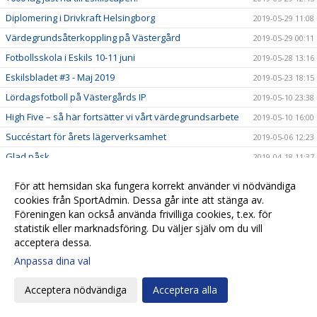
Diplomering i Drivkraft Helsingborg
2019-05-29 11:08
Värdegrundsåterkoppling på Västergård
2019-05-29 00:11
Fotbollsskola i Eskils 10-11 juni
2019-05-28 13:16
Eskilsbladet #3 - Maj 2019
2019-05-23 18:15
Lördagsfotboll på Västergårds IP
2019-05-10 23:38
High Five – så här fortsätter vi vårt värdegrundsarbete
2019-05-10 16:00
Succéstart för årets lägerverksamhet
2019-05-06 12:23
Glad påsk
2019-04-18 11:37
Positiv utveckling för Eskils i Akademicertifieringen!
2019-04-15 16:20
För att hemsidan ska fungera korrekt använder vi nödvändiga
Gutz ny huvudsponsor för Eskilscupen
2019-04-08 10:26
cookies från SportAdmin. Dessa går inte att stänga av.
Föreningen kan också använda frivilliga cookies, t.ex. för
450 lag redan anmälda till Eskilscupen!
2019-04-03 22:02
statistik eller marknadsföring. Du väljer själv om du vill
Inskrivning Eskils fotbollsskola!
2019-03-31 16:08
acceptera dessa.
Inskrivning Eskils fotbollsskola!
2019-03-25 22:15
Anpassa dina val
Inskrivning Eskils fotbollsskola!
2019-03-17 23:30
Acceptera nödvändiga
Acceptera alla
Avslutande träff inleder fortsatt värdegrundsarbete
2019-03-15 15:15
Eskilsbladet #2 - Mars 2019
2019-03-13 07:53