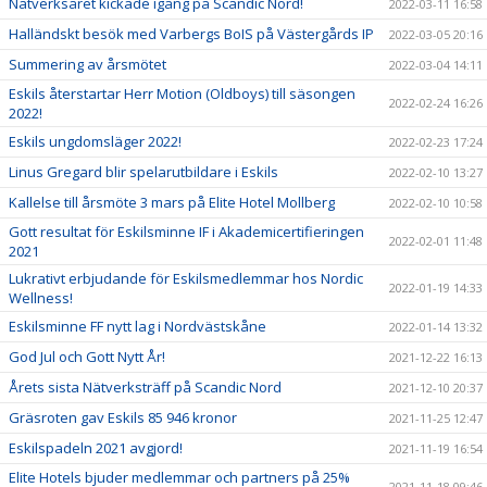
Nätverksåret kickade igång på Scandic Nord!
2022-03-11 16:58
Halländskt besök med Varbergs BoIS på Västergårds IP
2022-03-05 20:16
Summering av årsmötet
2022-03-04 14:11
Eskils återstartar Herr Motion (Oldboys) till säsongen
2022-02-24 16:26
2022!
Eskils ungdomsläger 2022!
2022-02-23 17:24
Linus Gregard blir spelarutbildare i Eskils
2022-02-10 13:27
Kallelse till årsmöte 3 mars på Elite Hotel Mollberg
2022-02-10 10:58
Gott resultat för Eskilsminne IF i Akademicertifieringen
2022-02-01 11:48
2021
Lukrativt erbjudande för Eskilsmedlemmar hos Nordic
2022-01-19 14:33
Wellness!
Eskilsminne FF nytt lag i Nordvästskåne
2022-01-14 13:32
God Jul och Gott Nytt År!
2021-12-22 16:13
Årets sista Nätverksträff på Scandic Nord
2021-12-10 20:37
Gräsroten gav Eskils 85 946 kronor
2021-11-25 12:47
Eskilspadeln 2021 avgjord!
2021-11-19 16:54
Elite Hotels bjuder medlemmar och partners på 25%
2021-11-18 09:46