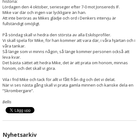
historia:
Lördagen den 4 oktober, serieseger efter 7-0 mot Jonsereds IF.
Mike var där och ingen var lyckligare än han.
Att inte beröras av Mikes glädje och ord i Denkers intervju är
fullständigt omöjligt.
På söndag skall vi hedra den största av alla Eskilsprofiler.
Vi skall spela för Mike, för han kommer att vara där, i våra hjärtan och i
våra tankar.
Så länge som vi minns någon, så länge kommer personen också att
leva kvar.
Det bästa sättet att hedra Mike, det är att prata om honom, minnas
honom, och det skall vi göra.
Vila i frid Mike och tack för allt vi fått från dig och det vi delat.
När vi ses nästa gång skall vi prata gamla minnen och kanske dela en
”Skrombergare”.
Bellis
Nyhetsarkiv