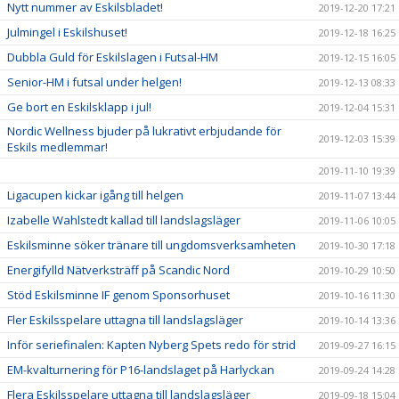
Nytt nummer av Eskilsbladet!
2019-12-20 17:21
Julmingel i Eskilshuset!
2019-12-18 16:25
Dubbla Guld för Eskilslagen i Futsal-HM
2019-12-15 16:05
Senior-HM i futsal under helgen!
2019-12-13 08:33
Ge bort en Eskilsklapp i jul!
2019-12-04 15:31
Nordic Wellness bjuder på lukrativt erbjudande för
2019-12-03 15:39
Eskils medlemmar!
2019-11-10 19:39
Ligacupen kickar igång till helgen
2019-11-07 13:44
Izabelle Wahlstedt kallad till landslagsläger
2019-11-06 10:05
Eskilsminne söker tränare till ungdomsverksamheten
2019-10-30 17:18
Energifylld Nätverksträff på Scandic Nord
2019-10-29 10:50
Stöd Eskilsminne IF genom Sponsorhuset
2019-10-16 11:30
Fler Eskilsspelare uttagna till landslagsläger
2019-10-14 13:36
Inför seriefinalen: Kapten Nyberg Spets redo för strid
2019-09-27 16:15
EM-kvalturnering för P16-landslaget på Harlyckan
2019-09-24 14:28
Flera Eskilsspelare uttagna till landslagsläger
2019-09-18 15:04