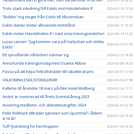
Tillsammans kan vi göra mer, men då behöver vi bli fler!
2024-03-18 08:57
Trots stark inledning föll Eskils mot Hässleholms IF
2024-03-16 17:34
”Bobbe” tog steget från Eskils till Allsvenskan
2024-03-15 15:00
Eskils damer möter allsvenskt motstånd
2024-03-15 10:32
Eskils möter Hässleholms IF i näst sista träningsmatchen
2024-03-14 12:33
Lucas Larsen: ”Jag kommer vara på Harlyckan och stötta
2024-03-13 07:30
Eskils"
Ett sprudlande vårtecken närmar sig
2024-03-12 14:56
Annorlunda träningsinslag med Osama Abbas
2024-03-08 14:35
Passa på att köpa fotbollskläder till rabatterat pris
2024-03-07 17:18
VÄLKOMNA ESKILSFÖRÄLDRAR!
2024-03-06 07:58
Kallelse till årsmöte 18 mars på Elite Hotel Mollberg
2024-02-26 17:11
André är nominerad till Årets Eventskåning 2023
2024-02-15 09:08
Avisering medlems- och aktivitetsavgifter 2024
2024-02-09 22:18
Pelle Rollmark tillträder tjänsten som Sportchef i åldern
2024-01-26 19:20
4-14 år!
Tuff fysträning för herrtruppen
2024-01-24 10:55