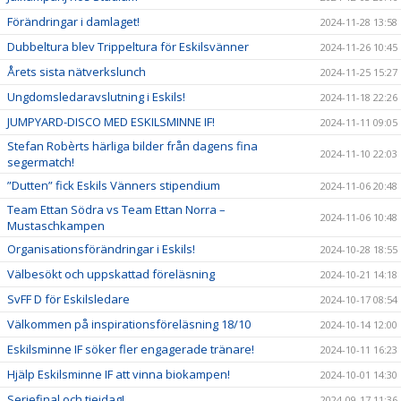
Förändringar i damlaget!
2024-11-28 13:58
Dubbeltura blev Trippeltura för Eskilsvänner
2024-11-26 10:45
Årets sista nätverkslunch
2024-11-25 15:27
Ungdomsledaravslutning i Eskils!
2024-11-18 22:26
JUMPYARD-DISCO MED ESKILSMINNE IF!
2024-11-11 09:05
Stefan Robèrts härliga bilder från dagens fina
2024-11-10 22:03
segermatch!
”Dutten” fick Eskils Vänners stipendium
2024-11-06 20:48
Team Ettan Södra vs Team Ettan Norra –
2024-11-06 10:48
Mustaschkampen
Organisationsförändringar i Eskils!
2024-10-28 18:55
Välbesökt och uppskattad föreläsning
2024-10-21 14:18
SvFF D för Eskilsledare
2024-10-17 08:54
Välkommen på inspirationsföreläsning 18/10
2024-10-14 12:00
Eskilsminne IF söker fler engagerade tränare!
2024-10-11 16:23
Hjälp Eskilsminne IF att vinna biokampen!
2024-10-01 14:30
Seriefinal och tjejdag!
2024-09-17 11:36