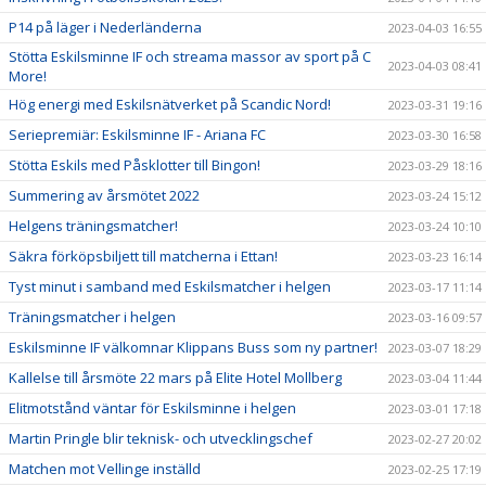
P14 på läger i Nederländerna
2023-04-03 16:55
Stötta Eskilsminne IF och streama massor av sport på C
2023-04-03 08:41
More!
Hög energi med Eskilsnätverket på Scandic Nord!
2023-03-31 19:16
Seriepremiär: Eskilsminne IF - Ariana FC
2023-03-30 16:58
Stötta Eskils med Påsklotter till Bingon!
2023-03-29 18:16
Summering av årsmötet 2022
2023-03-24 15:12
Helgens träningsmatcher!
2023-03-24 10:10
Säkra förköpsbiljett till matcherna i Ettan!
2023-03-23 16:14
Tyst minut i samband med Eskilsmatcher i helgen
2023-03-17 11:14
Träningsmatcher i helgen
2023-03-16 09:57
Eskilsminne IF välkomnar Klippans Buss som ny partner!
2023-03-07 18:29
Kallelse till årsmöte 22 mars på Elite Hotel Mollberg
2023-03-04 11:44
Elitmotstånd väntar för Eskilsminne i helgen
2023-03-01 17:18
Martin Pringle blir teknisk- och utvecklingschef
2023-02-27 20:02
Matchen mot Vellinge inställd
2023-02-25 17:19