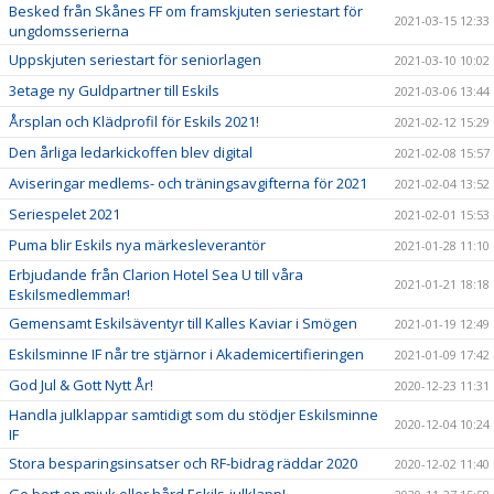
Besked från Skånes FF om framskjuten seriestart för
2021-03-15 12:33
ungdomsserierna
Uppskjuten seriestart för seniorlagen
2021-03-10 10:02
3etage ny Guldpartner till Eskils
2021-03-06 13:44
Årsplan och Klädprofil för Eskils 2021!
2021-02-12 15:29
Den årliga ledarkickoffen blev digital
2021-02-08 15:57
Aviseringar medlems- och träningsavgifterna för 2021
2021-02-04 13:52
Seriespelet 2021
2021-02-01 15:53
Puma blir Eskils nya märkesleverantör
2021-01-28 11:10
Erbjudande från Clarion Hotel Sea U till våra
2021-01-21 18:18
Eskilsmedlemmar!
Gemensamt Eskilsäventyr till Kalles Kaviar i Smögen
2021-01-19 12:49
Eskilsminne IF når tre stjärnor i Akademicertifieringen
2021-01-09 17:42
God Jul & Gott Nytt År!
2020-12-23 11:31
Handla julklappar samtidigt som du stödjer Eskilsminne
2020-12-04 10:24
IF
Stora besparingsinsatser och RF-bidrag räddar 2020
2020-12-02 11:40