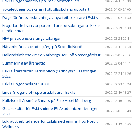
Eskils ungdomar trivs på Påsklovsfotbollen
2022-04-11 18:30
70-talet tjejer och killar i Fotbollsskolans uppstart
2022-04-09 21:00
Dags för årets inskrivning av nya fotbollslirare i Eskils!
2022-04-07 16:30
Erbjudande från vår partner Länsförsäkringar till Eskils
2022-03-29 16:30
medlemmar!
HFA prisade Eskils unga talanger
2022-03-24 22:41
Nätverksåret kickade igång på Scandic Nord!
2022-03-11 16:58
Halländskt besök med Varbergs BoIS på Västergårds IP
2022-03-05 20:16
Summering av årsmötet
2022-03-04 14:11
Eskils återstartar Herr Motion (Oldboys) till säsongen
2022-02-24 16:26
2022!
Eskils ungdomsläger 2022!
2022-02-23 17:24
Linus Gregard blir spelarutbildare i Eskils
2022-02-10 13:27
Kallelse till årsmöte 3 mars på Elite Hotel Mollberg
2022-02-10 10:58
Gott resultat för Eskilsminne IF i Akademicertifieringen
2022-02-01 11:48
2021
Lukrativt erbjudande för Eskilsmedlemmar hos Nordic
2022-01-19 14:33
Wellness!