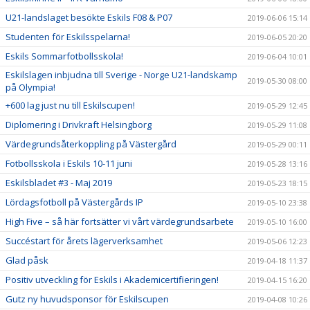
U21-landslaget besökte Eskils F08 & P07
2019-06-06 15:14
Studenten för Eskilsspelarna!
2019-06-05 20:20
Eskils Sommarfotbollsskola!
2019-06-04 10:01
Eskilslagen inbjudna till Sverige - Norge U21-landskamp
2019-05-30 08:00
på Olympia!
+600 lag just nu till Eskilscupen!
2019-05-29 12:45
Diplomering i Drivkraft Helsingborg
2019-05-29 11:08
Värdegrundsåterkoppling på Västergård
2019-05-29 00:11
Fotbollsskola i Eskils 10-11 juni
2019-05-28 13:16
Eskilsbladet #3 - Maj 2019
2019-05-23 18:15
Lördagsfotboll på Västergårds IP
2019-05-10 23:38
High Five – så här fortsätter vi vårt värdegrundsarbete
2019-05-10 16:00
Succéstart för årets lägerverksamhet
2019-05-06 12:23
Glad påsk
2019-04-18 11:37
Positiv utveckling för Eskils i Akademicertifieringen!
2019-04-15 16:20
Gutz ny huvudsponsor för Eskilscupen
2019-04-08 10:26