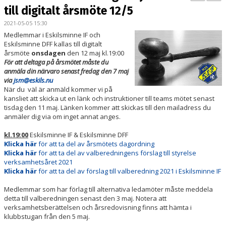
PARTNERS
till digitalt årsmöte 12/5
2021-05-05 15:30
KALENDER
Medlemmar i Eskilsminne IF och
Eskilsminne DFF kallas till digitalt
LOKALBOKNING
årsmöte
onsdagen
den 12 maj kl.19:00
För att deltaga på årsmötet måste du
anmäla din närvaro senast fredag den 7 maj
DOKUMENT/FILER
via
jsm@eskils.nu
När du väl är anmäld kommer vi på
MEDLEMSKAP
kansliet att skicka ut en länk och instruktioner till teams mötet senast
tisdag den 11 maj. Länken kommer att skickas till den mailadress du
anmäler dig via om inget annat anges.
ESKILS LOVFOTBOLL
kl.19:00
Eskilsminne IF & Eskilsminne DFF
BILJETTER
Klicka här
för att ta del av årsmötets dagordning
Klicka här
för att ta del av valberedningens förslag till styrelse
verksamhetsåret 2021
MEDLEMSFÖRMÅNER
Klicka här
för att ta del av förslag till valberedning 2021 i Eskilsminne IF
Medlemmar som har förlag till alternativa ledamöter måste meddela
detta till valberedningen senast den 3 maj. Notera att
verksamhetsberättelsen och årsredovisning finns att hämta i
klubbstugan från den 5 maj.