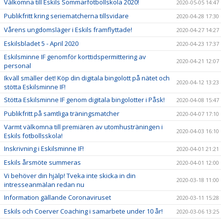
Välkomna till Eskils Sommarfotbollskola 2020!
2020-05-05 14:47
Publikfritt kring seriematcherna tillsvidare
2020-04-28 17:30
Vårens ungdomsläger i Eskils framflyttade!
2020-04-27 14:27
Eskilsbladet 5 - April 2020
2020-04-23 17:37
Eskilsminne IF genomför korttidspermittering av
2020-04-21 12:07
personal
Ikväll smäller det! Köp din digitala bingolott på nätet och
2020-04-12 13:23
stötta Eskilsminne IF!
Stötta Eskilsminne IF genom digitala bingolotter i Påsk!
2020-04-08 15:47
Publikfritt på samtliga träningsmatcher
2020-04-07 17:10
Varmt välkomna till premiären av utomhusträningen i
2020-04-03 16:10
Eskils fotbollsskola!
Inskrivning i Eskilsminne IF!
2020-04-01 21:21
Eskils årsmöte summeras
2020-04-01 12:00
Vi behöver din hjälp! Tveka inte skicka in din
2020-03-18 11:00
intresseanmälan redan nu
Information gällande Coronaviruset
2020-03-11 15:28
Eskils och Coerver Coaching i samarbete under 10 år!
2020-03-06 13:25