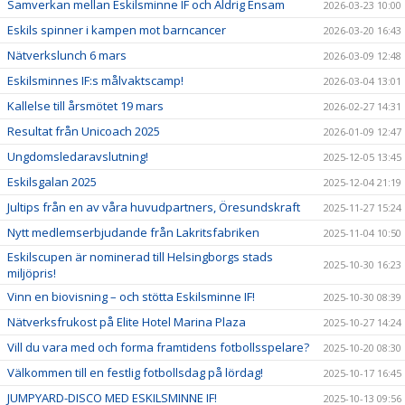
Samverkan mellan Eskilsminne IF och Aldrig Ensam
2026-03-23 10:00
Eskils spinner i kampen mot barncancer
2026-03-20 16:43
Nätverkslunch 6 mars
2026-03-09 12:48
Eskilsminnes IF:s målvaktscamp!
2026-03-04 13:01
Kallelse till årsmötet 19 mars
2026-02-27 14:31
Resultat från Unicoach 2025
2026-01-09 12:47
Ungdomsledaravslutning!
2025-12-05 13:45
Eskilsgalan 2025
2025-12-04 21:19
Jultips från en av våra huvudpartners, Öresundskraft
2025-11-27 15:24
Nytt medlemserbjudande från Lakritsfabriken
2025-11-04 10:50
Eskilscupen är nominerad till Helsingborgs stads
2025-10-30 16:23
miljöpris!
Vinn en biovisning – och stötta Eskilsminne IF!
2025-10-30 08:39
Nätverksfrukost på Elite Hotel Marina Plaza
2025-10-27 14:24
Vill du vara med och forma framtidens fotbollsspelare?
2025-10-20 08:30
Välkommen till en festlig fotbollsdag på lördag!
2025-10-17 16:45
JUMPYARD-DISCO MED ESKILSMINNE IF!
2025-10-13 09:56