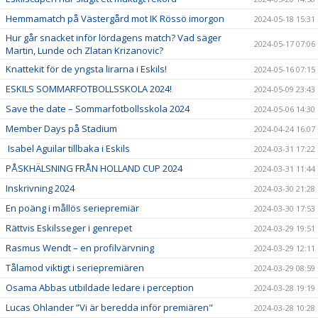
Hemmamatch på Västergård mot IK Rössö imorgon
2024-05-18 15:31
Hur går snacket inför lördagens match? Vad säger
2024-05-17 07:06
Martin, Lunde och Zlatan Krizanovic?
Knattekit för de yngsta lirarna i Eskils!
2024-05-16 07:15
ESKILS SOMMARFOTBOLLSSKOLA 2024!
2024-05-09 23:43
Save the date – Sommarfotbollsskola 2024
2024-05-06 14:30
Member Days på Stadium
2024-04-24 16:07
Isabel Aguilar tillbaka i Eskils
2024-03-31 17:22
PÅSKHÄLSNING FRÅN HOLLAND CUP 2024
2024-03-31 11:44
Inskrivning 2024
2024-03-30 21:28
En poäng i mållös seriepremiär
2024-03-30 17:53
Rättvis Eskilsseger i genrepet
2024-03-29 19:51
Rasmus Wendt – en profilvärvning
2024-03-29 12:11
Tålamod viktigt i seriepremiären
2024-03-29 08:59
Osama Abbas utbildade ledare i perception
2024-03-28 19:19
Lucas Ohlander ”Vi är beredda inför premiären"
2024-03-28 10:28