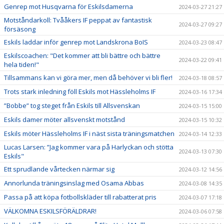
Genrep mot Husqvarna för Eskilsdamerna
2024-03-27 21:27
Motståndarkoll: Tvååkers IF peppat av fantastisk
2024-03-27 09:27
försäsong
Eskils laddar inför genrep mot Landskrona BoIS
2024-03-23 08:47
Eskilscoachen: "Det kommer att bli bättre och bättre
2024-03-22 09:41
hela tiden!"
Tillsammans kan vi göra mer, men då behöver vi bli fler!
2024-03-18 08:57
Trots stark inledning föll Eskils mot Hässleholms IF
2024-03-16 17:34
”Bobbe” tog steget från Eskils till Allsvenskan
2024-03-15 15:00
Eskils damer möter allsvenskt motstånd
2024-03-15 10:32
Eskils möter Hässleholms IF i näst sista träningsmatchen
2024-03-14 12:33
Lucas Larsen: ”Jag kommer vara på Harlyckan och stötta
2024-03-13 07:30
Eskils"
Ett sprudlande vårtecken närmar sig
2024-03-12 14:56
Annorlunda träningsinslag med Osama Abbas
2024-03-08 14:35
Passa på att köpa fotbollskläder till rabatterat pris
2024-03-07 17:18
VÄLKOMNA ESKILSFÖRÄLDRAR!
2024-03-06 07:58