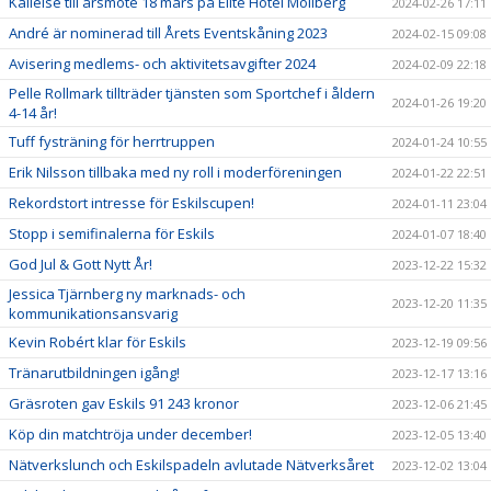
Kallelse till årsmöte 18 mars på Elite Hotel Mollberg
2024-02-26 17:11
André är nominerad till Årets Eventskåning 2023
2024-02-15 09:08
Avisering medlems- och aktivitetsavgifter 2024
2024-02-09 22:18
Pelle Rollmark tillträder tjänsten som Sportchef i åldern
2024-01-26 19:20
4-14 år!
Tuff fysträning för herrtruppen
2024-01-24 10:55
Erik Nilsson tillbaka med ny roll i moderföreningen
2024-01-22 22:51
Rekordstort intresse för Eskilscupen!
2024-01-11 23:04
Stopp i semifinalerna för Eskils
2024-01-07 18:40
God Jul & Gott Nytt År!
2023-12-22 15:32
Jessica Tjärnberg ny marknads- och
2023-12-20 11:35
kommunikationsansvarig
Kevin Robért klar för Eskils
2023-12-19 09:56
Tränarutbildningen igång!
2023-12-17 13:16
Gräsroten gav Eskils 91 243 kronor
2023-12-06 21:45
Köp din matchtröja under december!
2023-12-05 13:40
Nätverkslunch och Eskilspadeln avlutade Nätverksåret
2023-12-02 13:04