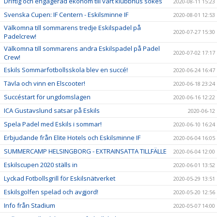
Driftig och engagerad ekonom till vårt klubbhus sökes
2020-08-11 15:23
Svenska Cupen: IF Centern - Eskilsminne IF
2020-08-01 12:53
Välkomna till sommarens tredje Eskilspadel på
2020-07-27 15:30
Padelcrew!
Välkomna till sommarens andra Eskilspadel på Padel
2020-07-02 17:17
Crew!
Eskils Sommarfotbollsskola blev en succé!
2020-06-24 16:47
Tävla och vinn en Elscooter!
2020-06-18 23:24
Succéstart för ungdomslagen
2020-06-16 12:22
ICA Gustavslund satsar på Eskils
2020-06-12
Spela Padel med Eskils i sommar!
2020-06-10 16:24
Erbjudande från Elite Hotels och Eskilsminne IF
2020-06-04 16:05
SUMMERCAMP HELSINGBORG - EXTRAINSATTA TILLFÄLLE
2020-06-04 12:00
Eskilscupen 2020 ställs in
2020-06-01 13:52
Lyckad Fotbollsgrill för Eskilsnätverket
2020-05-29 13:51
Eskilsgolfen spelad och avgjord!
2020-05-20 12:56
Info från Stadium
2020-05-07 14:00