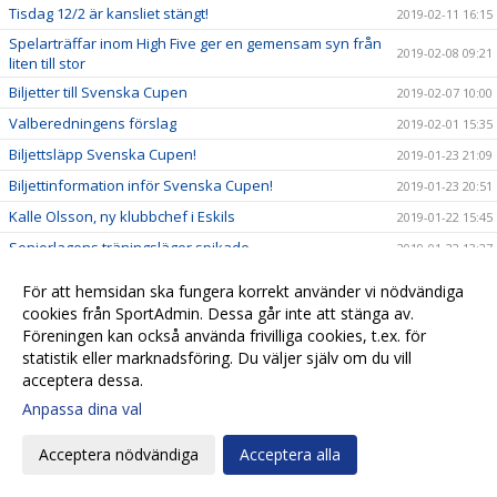
Tisdag 12/2 är kansliet stängt!
2019-02-11 16:15
Spelarträffar inom High Five ger en gemensam syn från
2019-02-08 09:21
liten till stor
Biljetter till Svenska Cupen
2019-02-07 10:00
Valberedningens förslag
2019-02-01 15:35
Biljettsläpp Svenska Cupen!
2019-01-23 21:09
Biljettinformation inför Svenska Cupen!
2019-01-23 20:51
Kalle Olsson, ny klubbchef i Eskils
2019-01-22 15:45
Seniorlagens träningsläger spikade
2019-01-22 13:27
Eskils ungdomsläger 2019!
2019-01-21 12:30
För att hemsidan ska fungera korrekt använder vi nödvändiga
Startskottet för High Five
2019-01-20 19:53
cookies från SportAdmin. Dessa går inte att stänga av.
Föreningen kan också använda frivilliga cookies, t.ex. för
Eskils lånar målvakt från MFF
2019-01-14 19:38
statistik eller marknadsföring. Du väljer själv om du vill
Ett liv i Eskilsminne IF:s tjänst
2019-01-14 10:20
acceptera dessa.
Anmälningarna fortsätter strömma in till Eskilscupen!
2019-01-10 12:35
Anpassa dina val
Årsplanering Eskilsminne IF
2019-01-08 11:31
Acceptera nödvändiga
Acceptera alla
Vi behöver din hjälp
2019-01-08 08:00
Eskilsminne IF och Tommy Billqvist går skilda vägar
2019-01-07 12:50