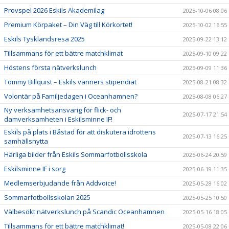
Provspel 2026 Eskils Akademilag
2025-10-06 08:06
Premium Körpaket – Din Väg till Körkortet!
2025-10-02 16:55
Eskils Tysklandsresa 2025
2025-09-22 13:12
Tillsammans för ett bättre matchklimat
2025-09-10 09:22
Höstens första nätverkslunch
2025-09-09 11:36
Tommy Billquist – Eskils vänners stipendiat
2025-08-21 08:32
Volontär på Familjedagen i Oceanhamnen?
2025-08-08 06:27
Ny verksamhetsansvarig för flick- och
2025-07-17 21:54
damverksamheten i Eskilsminne IF!
Eskils på plats i Båstad för att diskutera idrottens
2025-07-13 16:25
samhällsnytta
Härliga bilder från Eskils Sommarfotbollsskola
2025-06-24 20:59
Eskilsminne IF i sorg
2025-06-19 11:35
Medlemserbjudande från Addvoice!
2025-05-28 16:02
Sommarfotbollsskolan 2025
2025-05-25 10:50
Välbesökt nätverkslunch på Scandic Oceanhamnen
2025-05-16 18:05
Tillsammans för ett bättre matchklimat!
2025-05-08 22:06