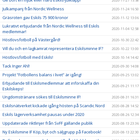
Ge bort en mjuk eller hård Eskils-julklapp!
2020-11-27 15:58
Julkampanj från Nordic Wellness
2020-11-24 16:50
Gräsroten gav Eskils 75 900 kronor
2020-11-12 13:06
Lukrativt erbjudande från Nordic Wellness till Eskils
2020-11-04 12:58
medlemmar!
Höstlovsfotboll på Västergård!
2020-10-30 22:42
Vill du och en lagkamrat representera Eskilsminne IF?
2020-10-22 13:00
Höstlovsfotboll med Eskils!
2020-10-14 14:42
Tack Inger Ahl!
2020-09-30 14:08
Projekt ”Fotbollens balans i livet” är igång!
2020-09-25 13:02
Erbjudande till Eskilsmedlemmar att införskaffa din
2020-09-21 11:17
Eskilskeps!
Ungdomstränare sökes till Eskilsminne IF!
2020-08-31 16:31
Eskilsnätverket kickade igång hösten på Scandic Nord
2020-08-28 14:52
Eskils lägerverksamhet pausas under 2020
2020-08-26 12:34
Uppdaterade riktlinjer från SvFF gällande publik
2020-08-13 23:36
Ny Eskilsmine IF Köp, byt och säljgrupp på Facebook!
2020-08-13 22:30