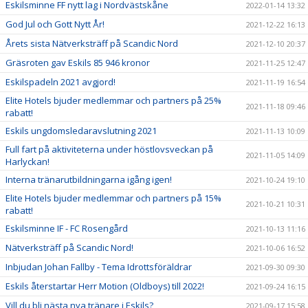
Eskilsminne FF nytt lag i Nordvästskåne
2022-01-14 13:32
God Jul och Gott Nytt År!
2021-12-22 16:13
Årets sista Nätverksträff på Scandic Nord
2021-12-10 20:37
Gräsroten gav Eskils 85 946 kronor
2021-11-25 12:47
Eskilspadeln 2021 avgjord!
2021-11-19 16:54
Elite Hotels bjuder medlemmar och partners på 25%
2021-11-18 09:46
rabatt!
Eskils ungdomsledaravslutning 2021
2021-11-13 10:09
Full fart på aktiviteterna under höstlovsveckan på
2021-11-05 14:09
Harlyckan!
Interna tränarutbildningarna igång igen!
2021-10-24 19:10
Elite Hotels bjuder medlemmar och partners på 15%
2021-10-21 10:31
rabatt!
Eskilsminne IF - FC Rosengård
2021-10-13 11:16
Nätverksträff på Scandic Nord!
2021-10-06 16:52
Inbjudan Johan Fallby - Tema Idrottsföräldrar
2021-09-30 09:30
Eskils återstartar Herr Motion (Oldboys) till 2022!
2021-09-24 16:15
Vill du bli nästa nya tränare i Eskils?
2021-09-17 15:58