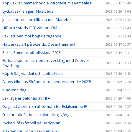
Köp Eskils Sommarhoodie via Stadium Teamsales!
2023-06-15 15:48
Lyckat Eskilsläger i Hästveda
2023-05-29 19:04
Julia Lennartsson tillbaka mot Mariebo
2023-05-26 21:33
HIF och Ystads IF FF väntar i DM
2023-05-25 21:40
Eskilscupen mot högt deltagande
2023-05-25 21:34
Nätverksträff på Scandic Oceanhamnen!
2023-05-17 20:37
Eskils Sommarfotbollsskola 2023
2023-05-15 12:11
Fortsatt spelar- och ledarutveckling med Coerver
2023-05-11 11:13
Coaching
Köp & Sälj via Uzit och stötta Eskils!
2023-05-10 11:43
Fanny tilldelas Skånes Idrottsledarstipendie 2023!
2023-05-09 17:24
Klackens dag
2023-05-04 16:51
Eskilstjejer belönas av HFA
2023-04-20 14:09
Dags att återbruka till förmån för Eskilsminne IF
2023-04-20 10:37
Full fart när Fotbollsskolan drog igång
2023-04-08 16:41
Lyckad Påskfotboll på Harlyckan
2023-04-06 11:16
Inskrivning i Fotbollsskolan 2023!
2023-04-04 14:10