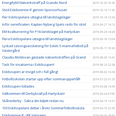
Energifylld Nätverksträff på Scandic Nord
2019-10-29 10:50
Stöd Eskilsminne IF genom Sponsorhuset
2019-10-16 11:30
Fler Eskilsspelare uttagna till landslagsläger
2019-10-14 13:36
Inför seriefinalen: Kapten Nyberg Spets redo för strid
2019-09-27 16:15
EM-kvalturnering för P16-landslaget på Harlyckan
2019-09-24 14:28
Flera Eskilsspelare uttagna till landslagsläger
2019-09-18 15:04
Lyckad säsongsavslutning för Eskils 5-mannafotboll på
2019-09-17 10:45
Västergård
Claudiu Moldovan gästade nätverksträffen på Grand
2019-08-30 15:41
Tack för insatserna i Eskilscupen!
2019-08-23 22:28
Eskilscupen är invigd och i full gång!
2019-08-02 16:54
Fotbollsskolan startar upp efter sommaruppehåll!
2019-07-22 01:33
Eskilscupen lottades
2019-06-28 16:45
Välkommen till Derbykväll på Harlyckan!
2019-06-24 07:00
Skånederby - Säkra din biljett redan nu
2019-06-19 15:37
150 Eskilsspelare deltar i årets Sommarfotbollsskola
2019-06-10 22:39
Eskilsminne IF - IFK Värnamo
2019-06-06 18:00