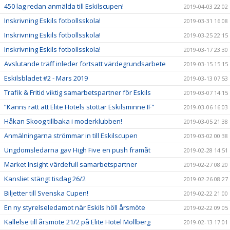
450 lag redan anmälda till Eskilscupen!
2019-04-03 22:02
Inskrivning Eskils fotbollsskola!
2019-03-31 16:08
Inskrivning Eskils fotbollsskola!
2019-03-25 22:15
Inskrivning Eskils fotbollsskola!
2019-03-17 23:30
Avslutande träff inleder fortsatt värdegrundsarbete
2019-03-15 15:15
Eskilsbladet #2 - Mars 2019
2019-03-13 07:53
Trafik & Fritid viktig samarbetspartner för Eskils
2019-03-07 14:15
”Känns rätt att Elite Hotels stöttar Eskilsminne IF"
2019-03-06 16:03
Håkan Skoog tillbaka i moderklubben!
2019-03-05 21:38
Anmälningarna strömmar in till Eskilscupen
2019-03-02 00:38
Ungdomsledarna gav High Five en push framåt
2019-02-28 14:51
Market Insight värdefull samarbetspartner
2019-02-27 08:20
Kansliet stängt tisdag 26/2
2019-02-26 08:27
Biljetter till Svenska Cupen!
2019-02-22 21:00
En ny styrelseledamot när Eskils höll årsmöte
2019-02-22 09:05
Kallelse till årsmöte 21/2 på Elite Hotel Mollberg
2019-02-13 17:01