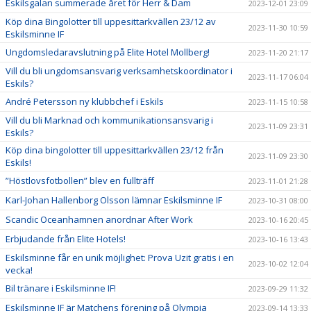
Eskilsgalan summerade året för Herr & Dam
2023-12-01 23:09
Köp dina Bingolotter till uppesittarkvällen 23/12 av
2023-11-30 10:59
Eskilsminne IF
Ungdomsledaravslutning på Elite Hotel Mollberg!
2023-11-20 21:17
Vill du bli ungdomsansvarig verksamhetskoordinator i
2023-11-17 06:04
Eskils?
André Petersson ny klubbchef i Eskils
2023-11-15 10:58
Vill du bli Marknad och kommunikationsansvarig i
2023-11-09 23:31
Eskils?
Köp dina bingolotter till uppesittarkvällen 23/12 från
2023-11-09 23:30
Eskils!
”Höstlovsfotbollen” blev en fullträff
2023-11-01 21:28
Karl-Johan Hallenborg Olsson lämnar Eskilsminne IF
2023-10-31 08:00
Scandic Oceanhamnen anordnar After Work
2023-10-16 20:45
Erbjudande från Elite Hotels!
2023-10-16 13:43
Eskilsminne får en unik möjlighet: Prova Uzit gratis i en
2023-10-02 12:04
vecka!
Bil tränare i Eskilsminne IF!
2023-09-29 11:32
Eskilsminne IF är Matchens förening på Olympia
2023-09-14 13:33