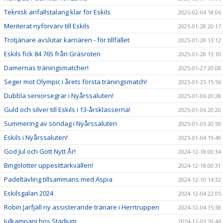
Teknisk anfallstalang klar för Eskils
2025-02-04 18:06
Meriterat nyförvärv till Eskils
2025-01-28 20:17
Trotjänare avslutar karriären - för tillfället
2025-01-28 13:12
Eskils fick 84 765 från Gräsroten
2025-01-28 13:10
Damernas träningsmatcher!
2025-01-27 20:08
Seger mot Olympic i årets första träningsmatch!
2025-01-25 15:56
Dubbla seniorsegrar i Nyårssaluten!
2025-01-06 20:28
Guld och silver till Eskils i 13-årsklasserna!
2025-01-06 20:20
Summering av söndag i Nyårssaluten
2025-01-05 20:59
Eskils i Nyårssaluten!
2025-01-04 19:49
God Jul och Gott Nytt År!
2024-12-18 00:34
Bingolotter uppesittarkvällen!
2024-12-18 00:31
Padeltävling tillsammans med Aspia
2024-12-10 14:32
Eskilsgalan 2024
2024-12-04 22:05
Robin Jarfjäll ny assisterande tränare i Herrtruppen
2024-12-04 15:38
Julkampanj hos Stadium
2024-12-03 20:46