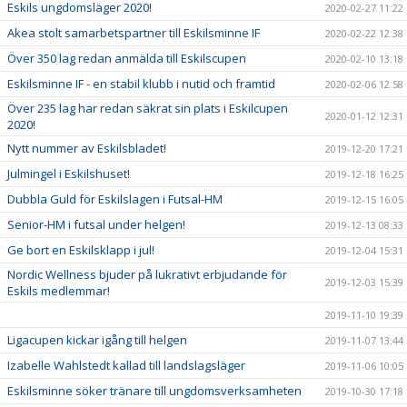
Eskils ungdomsläger 2020!
2020-02-27 11:22
Akea stolt samarbetspartner till Eskilsminne IF
2020-02-22 12:38
Över 350 lag redan anmälda till Eskilscupen
2020-02-10 13:18
Eskilsminne IF - en stabil klubb i nutid och framtid
2020-02-06 12:58
Över 235 lag har redan säkrat sin plats i Eskilcupen
2020-01-12 12:31
2020!
Nytt nummer av Eskilsbladet!
2019-12-20 17:21
Julmingel i Eskilshuset!
2019-12-18 16:25
Dubbla Guld för Eskilslagen i Futsal-HM
2019-12-15 16:05
Senior-HM i futsal under helgen!
2019-12-13 08:33
Ge bort en Eskilsklapp i jul!
2019-12-04 15:31
Nordic Wellness bjuder på lukrativt erbjudande för
2019-12-03 15:39
Eskils medlemmar!
2019-11-10 19:39
Ligacupen kickar igång till helgen
2019-11-07 13:44
Izabelle Wahlstedt kallad till landslagsläger
2019-11-06 10:05
Eskilsminne söker tränare till ungdomsverksamheten
2019-10-30 17:18