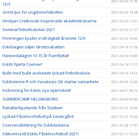
2021-05-05 15:30
12/5
Grönt ljus för ungdomsfotbollen
2021-04-29 14:58
Hristijan Cvetkovski inspirerade akademitränarna
2021-04-26 11:01
Sommarfotbollsskolan 2021
2021-04-23 21:37
Föreningen bjuder in till digitalt årsmöte 12/5
2021-04-22 16:00
Eskilslagen säljer Idrottsrabatten
2021-04-16 13:56
Hästvedalägret 13-15 år framflyttat!
2021-04-14 16:00
Eskils hjärta Coerver!
2021-04-14 11:31
Bulle med bulle avslutade lyckad Fotbollsskola
2021-04-10 14:23
Eskilsminne IF och Vasatorps GK startar samarbete
2021-04-09 12:00
Inskrivning för Eskils nya stjärnskott!
2021-04-07 08:22
SUMMERCAMP HELSINGBORG
2021-04-06 09:00
Rabatterbjudande från Stadium
2021-03-31 16:00
Lyckad Påsklovsfotboll på Västergård
2021-03-31 10:02
Coerverutbildning för Eskilsledarna
2021-03-28 17:47
Välkomna till Eskils Påsklovsfotboll 2021!
2021-03-17 16:36