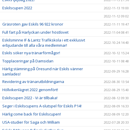
Eskilscupen 2022
2022-11-13 19:00
2022-11-12 09:02
Gräsroten gav Eskils 96 922 kronor
2022-11-11 19:47
Full fart på Harlyckan under höstlovet
2022-11-04 08:41
Eskilsminne IF & Lantz Trafikskola i ett exklusivt
2022-10-24 14:40
erbjudande till alla våra medlemmar!
Eskils söker nya tränarförmågor!
2022-10-12 15:24
Topplaceringar på Damsidan
2022-10-11 08:48
Härlig stämning på Öresund när Eskils vänner
2022-09-29 16:28
samlades!
Revidering av tränarutbildningarna
2022-08-30 13:54
Höllvikenlägret 2022 genomfört!
2022-08-29 15:40
Eskilscupen 2022 - Vi är tillbaka!
2022-08-12 09:30
Seger i Eskilscupens A-slutspel för Eskils P14!
2022-08-09 16:33
Härlig come back för Eskilscupen!
2022-08-09 12:20
USA-studier för Saga och William
2022-07-28 20:33