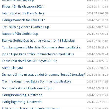
Bilder från Eskilscupen 2024
2024-08-11 10:58
Höstuppstart för Dam & Herr
2024-07-25 08:52
Härlig revansch för Eskils F17
2024-07-21 19:08
Tre Eskilslag vidare i Gothia Cup
2024-07-18 23:47
Rapport från Gothia Cup
2024-07-17 23:01
Ett nytt Gothia Cup äventyr väntar för 11 Eskilslag
2024-07-13 14:57
Tom Landgrens bilder från Sommarfesten med Eskils
2024-06-30 22:48
Johan Liljas bilder från Sommarfesten med Eskils
2024-06-30 22:44
En fin Eskilskväll &#128155;&#128153;
2024-06-30 22:37
Samhällsnytta
2024-06-27 00:14
Du har väl inte missat att det är sommarfest på torsdag?
2024-06-18 15:26
Tre fina dagar med Eskils Sommarfotbollsskola
2024-06-17 11:52
Sommarfest med Eskils den 20 juni
2024-06-09 22:19
Härlig inramning i Hästveda
2024-06-03 10:29
Härlig lägerhelg i Hästveda
2024-05-27 15:35
Eskilscupen har slagit ett mäktigt rekord
2024-05-20 14:58