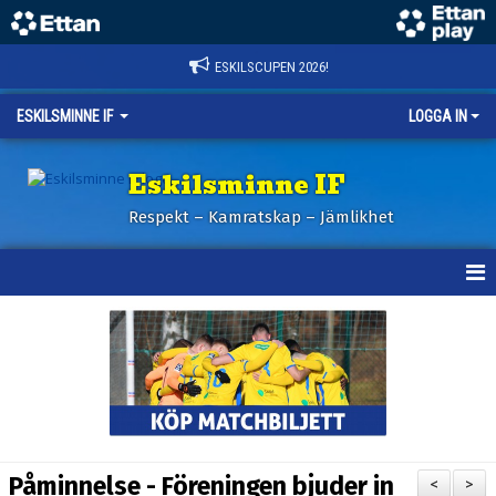
ESKILSCUPEN 2026!
ESKILSMINNE IF
LOGGA IN
Eskilsminne IF
Respekt – Kamratskap – Jämlikhet
HEM
NYHETER
BILDER ESKILSCUPEN
OM KLUBBEN
Påminnelse - Föreningen bjuder in
<
>