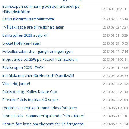
Eskilscupen-summering och domarbesök på
2023-09-08 21:11
Nätverksträffen
Eskils bidrar till samhällsnytta!
2023-09-06 15:19
Två Eskilsspelare till regionalt läger
2023-09-02 17:27
Eskilsgolfen 2023 avgjord!
2023-09-01 15:39
Lyckat Höllviken-läger!
2023-08-29 15:53
Fotbollsskolan drar igång träningen igen!
2023-08-17 17:14
Erbjudande på 25% på Fotboll från Stadium
2023-08-16 09:51
Eskilscupen 2023 - TACK!
2023-08-11 18:06
Inställda matcher för Herr och Dam ikväll!
2023-08-08 08:39
Vila i frid, Janne!
2023-07-13 21:32
Eskils deltog i Kalles Kaviar Cup
2023-07-05 21:10
Effektivt Eskils tog klar 4-0-seger
2023-06-22 23:08
Lyckad avslutning på sommarlovsfotbollen
2023-06-21 23:00
Stötta Eskils - Sommarerbjudande från C More!
2023-06-21 17:16
Resurs föreläste om ekonomi för 17-åringarna
2023-06-15 19:34