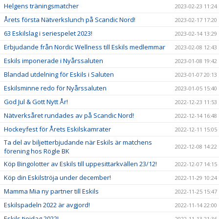
Helgens träningsmatcher
2023-02-23 11:24
Årets första Nätverkslunch på Scandic Nord!
2023-02-17 17:20
63 Eskilslag i seriespelet 2023!
2023-02-14 13:29
Erbjudande från Nordic Wellness till Eskils medlemmar
2023-02-08 12:43
Eskils imponerade i Nyårssaluten
2023-01-08 19:42
Blandad utdelning för Eskils i Saluten
2023-01-07 20:13
Eskilsminne redo för Nyårssaluten
2023-01-05 15:40
God Jul & Gott Nytt År!
2022-12-23 11:53
Nätverksåret rundades av på Scandic Nord!
2022-12-14 16:48
Hockeyfest för Årets Eskilskamrater
2022-12-11 15:05
Ta del av biljetterbjudande när Eskils är matchens
2022-12-08 14:22
förening hos Rögle BK
Köp Bingolotter av Eskils till uppesittarkvällen 23/12!
2022-12-07 14:15
Köp din Eskilströja under december!
2022-11-29 10:24
Mamma Mia ny partner till Eskils
2022-11-25 15:47
Eskilspadeln 2022 är avgjord!
2022-11-14 22:00
Eskils tjejdag 2022!
2022-11-13 21:36