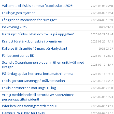
Välkomna till Eskils sommarfotbollsskola 2025!
2025-05-05 09:48
Eskils yngsta stjärnor!
2025-04-09 13:54
Lång rehab medicinen för "Dragge"
2025-04-03 15:59
Inskrivning 2025
2025-03-31
Izet Kaljic: "Ödmjukhet och fokus på uppgiften"
2025-03-29 09:44
Kraftigt förstärkt Ljungskile i premiären
2025-03-27 17:11
Kallelse till årsmöte 19 mars på Harlyckan!
2025-03-07
Förlust mot Lunds BK
2025-02-18 23:06
Scandic Oceanhamnen bjuder in till en unik kväll med
2025-02-17 11:47
Dregen
På lördag spelar herrarna bortamatch hemma
2025-02-13 14:11
Eskils gör storsatsning på målvaktssidan
2025-02-11 09:32
Eskils dominerade mot ungt HIF-lag
2025-02-05 22:30
Viktigt meddelande till berörda av SportAdmins
2025-02-05 16:23
personuppgiftsincident!
Inför kvällens träningsmatch mot HIF
2025-02-05 14:11
Hampus Pauli klar för Eskils
2025-02-04 18:06