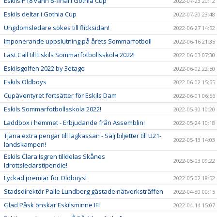
Eskils P18 vann B-final i Gothia Cup
2022-07-23 20:12
Eskils deltar i Gothia Cup
2022-07-20 23:48
Ungdomsledare sökes till flicksidan!
2022-06-27 14:52
Imponerande uppslutning på årets Sommarfotboll
2022-06-16 21:35
Last Call till Eskils Sommarfotbollsskola 2022!
2022-06-03 07:30
Eskilsgolfen 2022 by 3etage
2022-06-02 22:50
Eskils Oldboys
2022-06-02 15:55
Cupäventyret fortsätter för Eskils Dam
2022-06-01 06:56
Eskils Sommarfotbollsskola 2022!
2022-05-30 10:20
Laddbox i hemmet - Erbjudande från Assemblin!
2022-05-24 10:18
Tjäna extra pengar till lagkassan - Sälj biljetter till U21-
2022-05-13 14:03
landskampen!
Eskils Clara Isgren tilldelas Skånes
2022-05-03 09:22
Idrottsledarstipendie!
Lyckad premiär för Oldboys!
2022-05-02 18:52
Stadsdirektör Palle Lundberg gästade nätverksträffen
2022-04-30 00:15
Glad Påsk önskar Eskilsminne IF!
2022-04-14 15:07