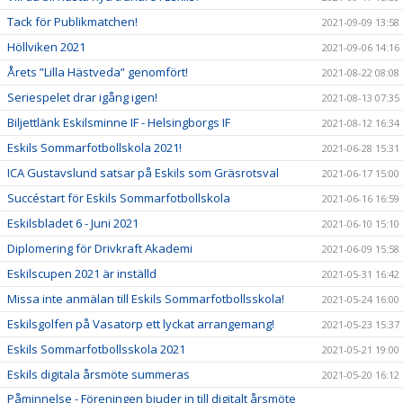
Tack för Publikmatchen!
2021-09-09 13:58
Höllviken 2021
2021-09-06 14:16
Årets ”Lilla Hästveda” genomfört!
2021-08-22 08:08
Seriespelet drar igång igen!
2021-08-13 07:35
Biljettlänk Eskilsminne IF - Helsingborgs IF
2021-08-12 16:34
Eskils Sommarfotbollskola 2021!
2021-06-28 15:31
ICA Gustavslund satsar på Eskils som Gräsrotsval
2021-06-17 15:00
Succéstart för Eskils Sommarfotbollskola
2021-06-16 16:59
Eskilsbladet 6 - Juni 2021
2021-06-10 15:10
Diplomering för Drivkraft Akademi
2021-06-09 15:58
Eskilscupen 2021 är inställd
2021-05-31 16:42
Missa inte anmälan till Eskils Sommarfotbollsskola!
2021-05-24 16:00
Eskilsgolfen på Vasatorp ett lyckat arrangemang!
2021-05-23 15:37
Eskils Sommarfotbollsskola 2021
2021-05-21 19:00
Eskils digitala årsmöte summeras
2021-05-20 16:12
Påminnelse - Föreningen bjuder in till digitalt årsmöte