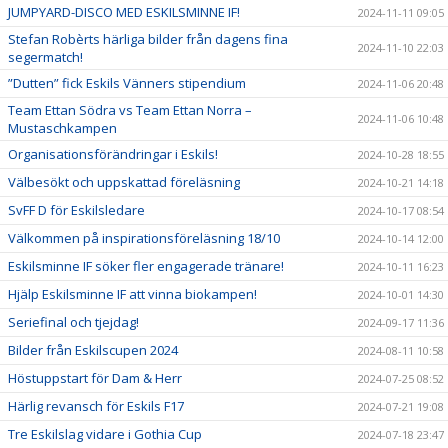
JUMPYARD-DISCO MED ESKILSMINNE IF!
2024-11-11 09:05
Stefan Robèrts härliga bilder från dagens fina
2024-11-10 22:03
segermatch!
”Dutten” fick Eskils Vänners stipendium
2024-11-06 20:48
Team Ettan Södra vs Team Ettan Norra –
2024-11-06 10:48
Mustaschkampen
Organisationsförändringar i Eskils!
2024-10-28 18:55
Välbesökt och uppskattad föreläsning
2024-10-21 14:18
SvFF D för Eskilsledare
2024-10-17 08:54
Välkommen på inspirationsföreläsning 18/10
2024-10-14 12:00
Eskilsminne IF söker fler engagerade tränare!
2024-10-11 16:23
Hjälp Eskilsminne IF att vinna biokampen!
2024-10-01 14:30
Seriefinal och tjejdag!
2024-09-17 11:36
Bilder från Eskilscupen 2024
2024-08-11 10:58
Höstuppstart för Dam & Herr
2024-07-25 08:52
Härlig revansch för Eskils F17
2024-07-21 19:08
Tre Eskilslag vidare i Gothia Cup
2024-07-18 23:47