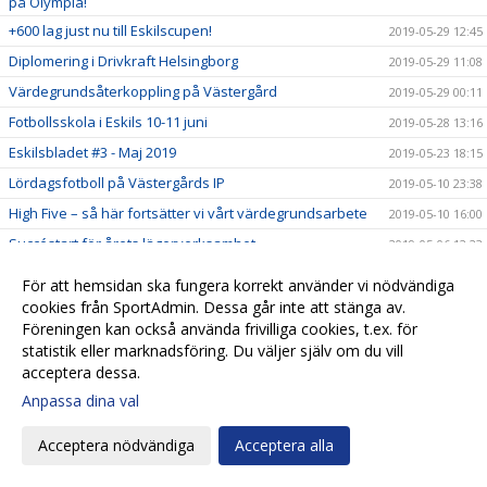
på Olympia!
+600 lag just nu till Eskilscupen!
2019-05-29 12:45
Diplomering i Drivkraft Helsingborg
2019-05-29 11:08
Värdegrundsåterkoppling på Västergård
2019-05-29 00:11
Fotbollsskola i Eskils 10-11 juni
2019-05-28 13:16
Eskilsbladet #3 - Maj 2019
2019-05-23 18:15
Lördagsfotboll på Västergårds IP
2019-05-10 23:38
High Five – så här fortsätter vi vårt värdegrundsarbete
2019-05-10 16:00
Succéstart för årets lägerverksamhet
2019-05-06 12:23
Glad påsk
2019-04-18 11:37
För att hemsidan ska fungera korrekt använder vi nödvändiga
Positiv utveckling för Eskils i Akademicertifieringen!
cookies från SportAdmin. Dessa går inte att stänga av.
2019-04-15 16:20
Föreningen kan också använda frivilliga cookies, t.ex. för
Gutz ny huvudsponsor för Eskilscupen
2019-04-08 10:26
statistik eller marknadsföring. Du väljer själv om du vill
450 lag redan anmälda till Eskilscupen!
2019-04-03 22:02
acceptera dessa.
Inskrivning Eskils fotbollsskola!
2019-03-31 16:08
Anpassa dina val
Inskrivning Eskils fotbollsskola!
2019-03-25 22:15
Acceptera nödvändiga
Acceptera alla
Inskrivning Eskils fotbollsskola!
2019-03-17 23:30