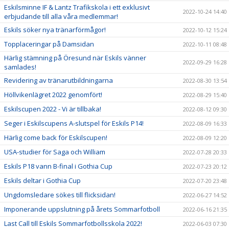
Eskilsminne IF & Lantz Trafikskola i ett exklusivt
2022-10-24 14:40
erbjudande till alla våra medlemmar!
Eskils söker nya tränarförmågor!
2022-10-12 15:24
Topplaceringar på Damsidan
2022-10-11 08:48
Härlig stämning på Öresund när Eskils vänner
2022-09-29 16:28
samlades!
Revidering av tränarutbildningarna
2022-08-30 13:54
Höllvikenlägret 2022 genomfört!
2022-08-29 15:40
Eskilscupen 2022 - Vi är tillbaka!
2022-08-12 09:30
Seger i Eskilscupens A-slutspel för Eskils P14!
2022-08-09 16:33
Härlig come back för Eskilscupen!
2022-08-09 12:20
USA-studier för Saga och William
2022-07-28 20:33
Eskils P18 vann B-final i Gothia Cup
2022-07-23 20:12
Eskils deltar i Gothia Cup
2022-07-20 23:48
Ungdomsledare sökes till flicksidan!
2022-06-27 14:52
Imponerande uppslutning på årets Sommarfotboll
2022-06-16 21:35
Last Call till Eskils Sommarfotbollsskola 2022!
2022-06-03 07:30