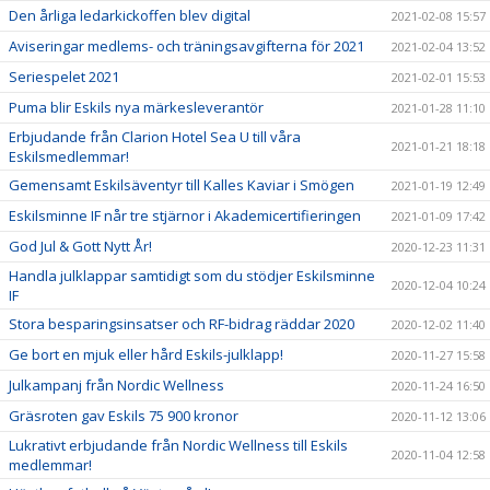
Den årliga ledarkickoffen blev digital
2021-02-08 15:57
Aviseringar medlems- och träningsavgifterna för 2021
2021-02-04 13:52
Seriespelet 2021
2021-02-01 15:53
Puma blir Eskils nya märkesleverantör
2021-01-28 11:10
Erbjudande från Clarion Hotel Sea U till våra
2021-01-21 18:18
Eskilsmedlemmar!
Gemensamt Eskilsäventyr till Kalles Kaviar i Smögen
2021-01-19 12:49
Eskilsminne IF når tre stjärnor i Akademicertifieringen
2021-01-09 17:42
God Jul & Gott Nytt År!
2020-12-23 11:31
Handla julklappar samtidigt som du stödjer Eskilsminne
2020-12-04 10:24
IF
Stora besparingsinsatser och RF-bidrag räddar 2020
2020-12-02 11:40
Ge bort en mjuk eller hård Eskils-julklapp!
2020-11-27 15:58
Julkampanj från Nordic Wellness
2020-11-24 16:50
Gräsroten gav Eskils 75 900 kronor
2020-11-12 13:06
Lukrativt erbjudande från Nordic Wellness till Eskils
2020-11-04 12:58
medlemmar!