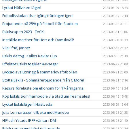
Lyckat Höllviken-läger!
2023-08-29 15:53
Fotbollsskolan drar igång träningen igen!
2023-08-17 17:14
Erbjudande på 25% på Fotboll från Stadium
2023-08-16 09:51
Eskilscupen 2023 - TACK!
2023-08-11 18:06
Inställda matcher för Herr och Dam ikväll!
2023-08-08 08:39
Vila i frid, Janne!
2023-07-13 21:32
Eskils deltog i Kalles Kaviar Cup
2023-07-05 21:10
Effektivt Eskils tog klar 4-0-seger
2023-06-22 23:08
Lyckad avslutning på sommarlovsfotbollen
2023-06-21 23:00
Stötta Eskils - Sommarerbjudande från C More!
2023-06-21 17:16
Resurs föreläste om ekonomi för 17-åringarna
2023-06-15 19:34
Köp Eskils Sommarhoodie via Stadium Teamsales!
2023-06-15 15:48
Lyckat Eskilsläger i Hästveda
2023-05-29 19:04
Julia Lennartsson tillbaka mot Mariebo
2023-05-26 21:33
HIF och Ystads IF FF väntar i DM
2023-05-25 21:40
Eskilscupen mot högt deltagande
2023-05-25 21:34