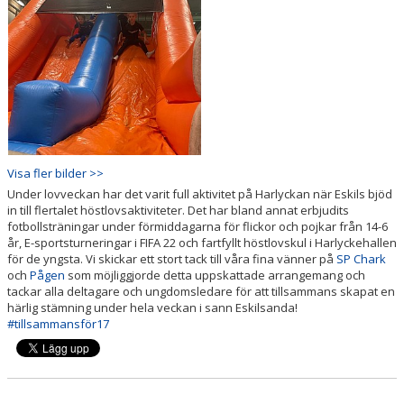
Visa fler bilder >>
Under lovveckan har det varit full aktivitet på Harlyckan när Eskils bjöd
in till flertalet höstlovsaktiviteter. Det har bland annat erbjudits
fotbollsträningar under förmiddagarna för flickor och pojkar från 14-6
år, E-sportsturneringar i FIFA 22 och fartfyllt höstlovskul i Harlyckehallen
för de yngsta. Vi skickar ett stort tack till våra fina vänner på
SP Chark
och
Pågen
som möjliggjorde detta uppskattade arrangemang och
tackar alla deltagare och ungdomsledare för att tillsammans skapat en
härlig stämning under hela veckan i sann Eskilsanda!
#tillsammansför17