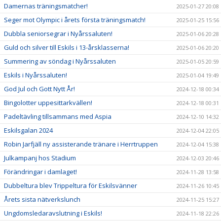
Damernas träningsmatcher!
2025-01-27 20:08
Seger mot Olympic i årets första träningsmatch!
2025-01-25 15:56
Dubbla seniorsegrar i Nyårssaluten!
2025-01-06 20:28
Guld och silver till Eskils i 13-årsklasserna!
2025-01-06 20:20
Summering av söndag i Nyårssaluten
2025-01-05 20:59
Eskils i Nyårssaluten!
2025-01-04 19:49
God Jul och Gott Nytt År!
2024-12-18 00:34
Bingolotter uppesittarkvällen!
2024-12-18 00:31
Padeltävling tillsammans med Aspia
2024-12-10 14:32
Eskilsgalan 2024
2024-12-04 22:05
Robin Jarfjäll ny assisterande tränare i Herrtruppen
2024-12-04 15:38
Julkampanj hos Stadium
2024-12-03 20:46
Förändringar i damlaget!
2024-11-28 13:58
Dubbeltura blev Trippeltura för Eskilsvänner
2024-11-26 10:45
Årets sista nätverkslunch
2024-11-25 15:27
Ungdomsledaravslutning i Eskils!
2024-11-18 22:26