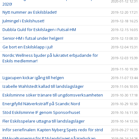
2020-01-12 12:31
2020!
Nytt nummer av Eskilsbladet!
2019-12-20 17:21
Julmingel i Eskilshuset!
2019-12-18 16:25
Dubbla Guld för Eskilslagen i Futsal-HM
2019-12-15 16:05
Senior-HM i futsal under helgen!
2019-12-13 08:33
Ge bort en Eskilsklapp i jul!
2019-12-04 15:31
Nordic Wellness bjuder på lukrativt erbjudande för
2019-12-03 15:39
Eskils medlemmar!
2019-11-10 19:39
Ligacupen kickar igång till helgen
2019-11-07 13:44
Izabelle Wahlstedt kallad till landslagsläger
2019-11-06 10:05
Eskilsminne söker tränare till ungdomsverksamheten
2019-10-30 17:18
Energifylld Nätverksträff på Scandic Nord
2019-10-29 10:50
Stöd Eskilsminne IF genom Sponsorhuset
2019-10-16 11:30
Fler Eskilsspelare uttagna till landslagsläger
2019-10-14 13:36
Inför seriefinalen: Kapten Nyberg Spets redo för strid
2019-09-27 16:15
EM-kvalturnering för P16-landslaget på Harlyckan
2019-09-24 14:28