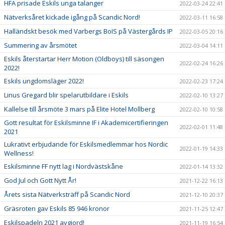
HFA prisade Eskils unga talanger
2022-03-24 22:41
Nätverksåret kickade igång på Scandic Nord!
2022-03-11 16:58
Halländskt besök med Varbergs BoIS på Västergårds IP
2022-03-05 20:16
Summering av årsmötet
2022-03-04 14:11
Eskils återstartar Herr Motion (Oldboys) till säsongen
2022-02-24 16:26
2022!
Eskils ungdomsläger 2022!
2022-02-23 17:24
Linus Gregard blir spelarutbildare i Eskils
2022-02-10 13:27
Kallelse till årsmöte 3 mars på Elite Hotel Mollberg
2022-02-10 10:58
Gott resultat för Eskilsminne IF i Akademicertifieringen
2022-02-01 11:48
2021
Lukrativt erbjudande för Eskilsmedlemmar hos Nordic
2022-01-19 14:33
Wellness!
Eskilsminne FF nytt lag i Nordvästskåne
2022-01-14 13:32
God Jul och Gott Nytt År!
2021-12-22 16:13
Årets sista Nätverksträff på Scandic Nord
2021-12-10 20:37
Gräsroten gav Eskils 85 946 kronor
2021-11-25 12:47
Eskilspadeln 2021 avgjord!
2021-11-19 16:54