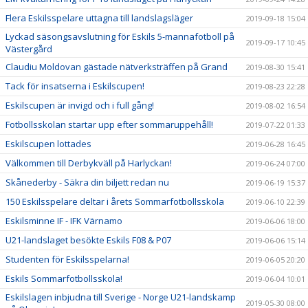
Flera Eskilsspelare uttagna till landslagsläger
2019-09-18 15:04
Lyckad säsongsavslutning för Eskils 5-mannafotboll på
2019-09-17 10:45
Västergård
Claudiu Moldovan gästade nätverksträffen på Grand
2019-08-30 15:41
Tack för insatserna i Eskilscupen!
2019-08-23 22:28
Eskilscupen är invigd och i full gång!
2019-08-02 16:54
Fotbollsskolan startar upp efter sommaruppehåll!
2019-07-22 01:33
Eskilscupen lottades
2019-06-28 16:45
Välkommen till Derbykväll på Harlyckan!
2019-06-24 07:00
Skånederby - Säkra din biljett redan nu
2019-06-19 15:37
150 Eskilsspelare deltar i årets Sommarfotbollsskola
2019-06-10 22:39
Eskilsminne IF - IFK Värnamo
2019-06-06 18:00
U21-landslaget besökte Eskils F08 & P07
2019-06-06 15:14
Studenten för Eskilsspelarna!
2019-06-05 20:20
Eskils Sommarfotbollsskola!
2019-06-04 10:01
Eskilslagen inbjudna till Sverige - Norge U21-landskamp
2019-05-30 08:00