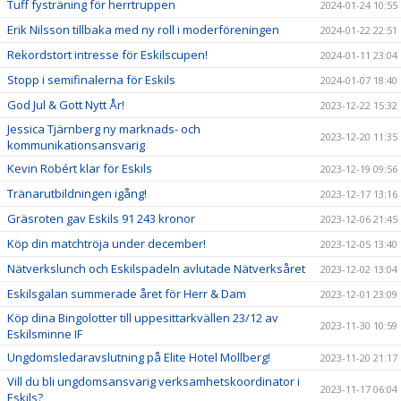
Tuff fysträning för herrtruppen
2024-01-24 10:55
Erik Nilsson tillbaka med ny roll i moderföreningen
2024-01-22 22:51
Rekordstort intresse för Eskilscupen!
2024-01-11 23:04
Stopp i semifinalerna för Eskils
2024-01-07 18:40
God Jul & Gott Nytt År!
2023-12-22 15:32
Jessica Tjärnberg ny marknads- och
2023-12-20 11:35
kommunikationsansvarig
Kevin Robért klar för Eskils
2023-12-19 09:56
Tränarutbildningen igång!
2023-12-17 13:16
Gräsroten gav Eskils 91 243 kronor
2023-12-06 21:45
Köp din matchtröja under december!
2023-12-05 13:40
Nätverkslunch och Eskilspadeln avlutade Nätverksåret
2023-12-02 13:04
Eskilsgalan summerade året för Herr & Dam
2023-12-01 23:09
Köp dina Bingolotter till uppesittarkvällen 23/12 av
2023-11-30 10:59
Eskilsminne IF
Ungdomsledaravslutning på Elite Hotel Mollberg!
2023-11-20 21:17
Vill du bli ungdomsansvarig verksamhetskoordinator i
2023-11-17 06:04
Eskils?