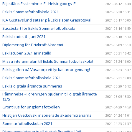
Biljettlänk Eskilsminne IF - Helsingborgs IF
2021-08-12 16:34
Eskils Sommarfotbollskola 2021!
2021-06-28 15:31
ICA Gustavslund satsar på Eskils som Gräsrotsval
2021-06-17 15:00
Succéstart för Eskils Sommarfotbollskola
2021-06-16 16:59
Eskilsbladet 6 - Juni 2021
2021-06-10 15:10
Diplomering för Drivkraft Akademi
2021-06-09 15:58
Eskilscupen 2021 är inställd
2021-05-31 16:42
Missa inte anmälan till Eskils Sommarfotbollsskola!
2021-05-24 16:00
Eskilsgolfen på Vasatorp ett lyckat arrangemang!
2021-05-23 15:37
Eskils Sommarfotbollsskola 2021
2021-05-21 19:00
Eskils digitala årsmöte summeras
2021-05-20 16:12
Påminnelse - Föreningen bjuder in till digitalt årsmöte
2021-05-05 15:30
12/5
Grönt ljus för ungdomsfotbollen
2021-04-29 14:58
Hristijan Cvetkovski inspirerade akademitränarna
2021-04-26 11:01
Sommarfotbollsskolan 2021
2021-04-23 21:37
Föreningen bjuder in till digitalt årsmöte 12/5
2021-04-22 16:00