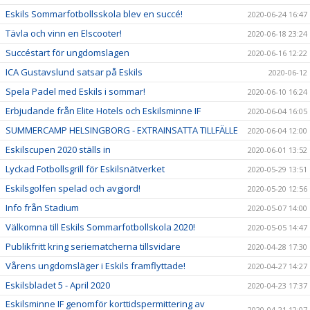
Eskils Sommarfotbollsskola blev en succé!
2020-06-24 16:47
Tävla och vinn en Elscooter!
2020-06-18 23:24
Succéstart för ungdomslagen
2020-06-16 12:22
ICA Gustavslund satsar på Eskils
2020-06-12
Spela Padel med Eskils i sommar!
2020-06-10 16:24
Erbjudande från Elite Hotels och Eskilsminne IF
2020-06-04 16:05
SUMMERCAMP HELSINGBORG - EXTRAINSATTA TILLFÄLLE
2020-06-04 12:00
Eskilscupen 2020 ställs in
2020-06-01 13:52
Lyckad Fotbollsgrill för Eskilsnätverket
2020-05-29 13:51
Eskilsgolfen spelad och avgjord!
2020-05-20 12:56
Info från Stadium
2020-05-07 14:00
Välkomna till Eskils Sommarfotbollskola 2020!
2020-05-05 14:47
Publikfritt kring seriematcherna tillsvidare
2020-04-28 17:30
Vårens ungdomsläger i Eskils framflyttade!
2020-04-27 14:27
Eskilsbladet 5 - April 2020
2020-04-23 17:37
Eskilsminne IF genomför korttidspermittering av
2020-04-21 12:07