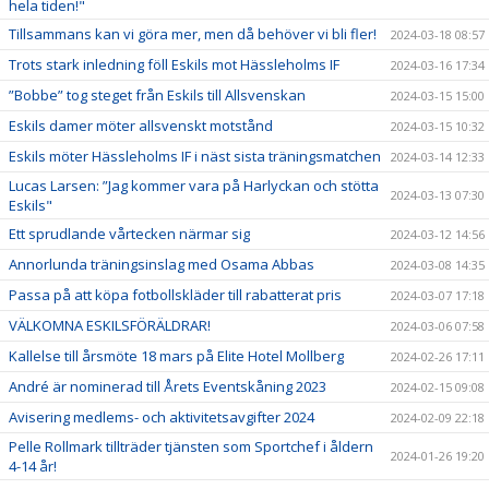
hela tiden!"
Tillsammans kan vi göra mer, men då behöver vi bli fler!
2024-03-18 08:57
Trots stark inledning föll Eskils mot Hässleholms IF
2024-03-16 17:34
”Bobbe” tog steget från Eskils till Allsvenskan
2024-03-15 15:00
Eskils damer möter allsvenskt motstånd
2024-03-15 10:32
Eskils möter Hässleholms IF i näst sista träningsmatchen
2024-03-14 12:33
Lucas Larsen: ”Jag kommer vara på Harlyckan och stötta
2024-03-13 07:30
Eskils"
Ett sprudlande vårtecken närmar sig
2024-03-12 14:56
Annorlunda träningsinslag med Osama Abbas
2024-03-08 14:35
Passa på att köpa fotbollskläder till rabatterat pris
2024-03-07 17:18
VÄLKOMNA ESKILSFÖRÄLDRAR!
2024-03-06 07:58
Kallelse till årsmöte 18 mars på Elite Hotel Mollberg
2024-02-26 17:11
André är nominerad till Årets Eventskåning 2023
2024-02-15 09:08
Avisering medlems- och aktivitetsavgifter 2024
2024-02-09 22:18
Pelle Rollmark tillträder tjänsten som Sportchef i åldern
2024-01-26 19:20
4-14 år!