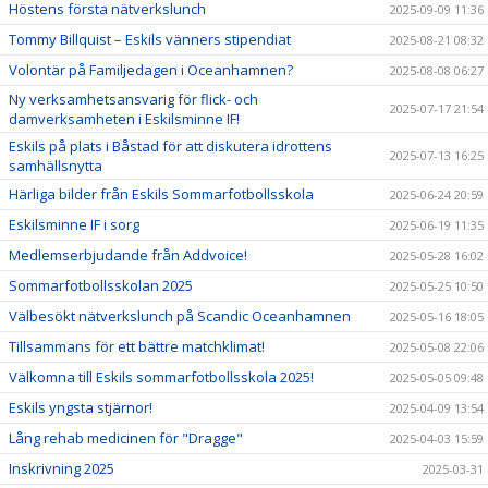
Höstens första nätverkslunch
2025-09-09 11:36
Tommy Billquist – Eskils vänners stipendiat
2025-08-21 08:32
Volontär på Familjedagen i Oceanhamnen?
2025-08-08 06:27
Ny verksamhetsansvarig för flick- och
2025-07-17 21:54
damverksamheten i Eskilsminne IF!
Eskils på plats i Båstad för att diskutera idrottens
2025-07-13 16:25
samhällsnytta
Härliga bilder från Eskils Sommarfotbollsskola
2025-06-24 20:59
Eskilsminne IF i sorg
2025-06-19 11:35
Medlemserbjudande från Addvoice!
2025-05-28 16:02
Sommarfotbollsskolan 2025
2025-05-25 10:50
Välbesökt nätverkslunch på Scandic Oceanhamnen
2025-05-16 18:05
Tillsammans för ett bättre matchklimat!
2025-05-08 22:06
Välkomna till Eskils sommarfotbollsskola 2025!
2025-05-05 09:48
Eskils yngsta stjärnor!
2025-04-09 13:54
Lång rehab medicinen för "Dragge"
2025-04-03 15:59
Inskrivning 2025
2025-03-31