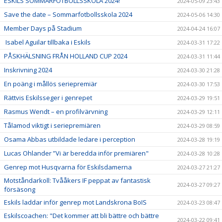
ESKILS SOMMARFOTBOLLSSKOLA 2024!
2024-05-09 23:43
Save the date – Sommarfotbollsskola 2024
2024-05-06 14:30
Member Days på Stadium
2024-04-24 16:07
Isabel Aguilar tillbaka i Eskils
2024-03-31 17:22
PÅSKHÄLSNING FRÅN HOLLAND CUP 2024
2024-03-31 11:44
Inskrivning 2024
2024-03-30 21:28
En poäng i mållös seriepremiär
2024-03-30 17:53
Rättvis Eskilsseger i genrepet
2024-03-29 19:51
Rasmus Wendt – en profilvärvning
2024-03-29 12:11
Tålamod viktigt i seriepremiären
2024-03-29 08:59
Osama Abbas utbildade ledare i perception
2024-03-28 19:19
Lucas Ohlander ”Vi är beredda inför premiären"
2024-03-28 10:28
Genrep mot Husqvarna för Eskilsdamerna
2024-03-27 21:27
Motståndarkoll: Tvååkers IF peppat av fantastisk
2024-03-27 09:27
försäsong
Eskils laddar inför genrep mot Landskrona BoIS
2024-03-23 08:47
Eskilscoachen: "Det kommer att bli bättre och bättre
2024-03-22 09:41