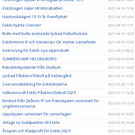
Eskilslagen säljer Idrottsrabatten
2021-04-16 13:56
Hästvedalägret 13-15 år framflyttat!
2021-04-14 16:00
Eskils hjärta Coerver!
2021-04-14 11:31
Bulle med bulle avslutade lyckad Fotbollsskola
2021-04-10 14:23
Eskilsminne IF och Vasatorps GK startar samarbete
2021-04-09 12:00
Inskrivning för Eskils nya stjärnskott!
2021-04-07 08:22
SUMMERCAMP HELSINGBORG
2021-04-06 09:00
Rabatterbjudande från Stadium
2021-03-31 16:00
Lyckad Påsklovsfotboll på Västergård
2021-03-31 10:02
Coerverutbildning för Eskilsledarna
2021-03-28 17:47
Välkomna till Eskils Påsklovsfotboll 2021!
2021-03-17 16:36
Besked från Skånes FF om framskjuten seriestart för
2021-03-15 12:33
ungdomsserierna
Uppskjuten seriestart för seniorlagen
2021-03-10 10:02
3etage ny Guldpartner till Eskils
2021-03-06 13:44
Årsplan och Klädprofil för Eskils 2021!
2021-02-12 15:29