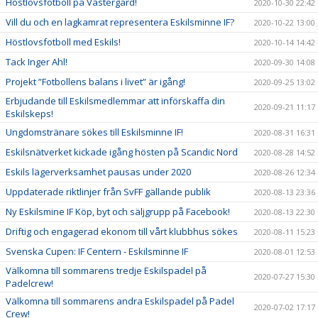
Höstlovsfotboll på Västergård!
2020-10-30 22:42
Vill du och en lagkamrat representera Eskilsminne IF?
2020-10-22 13:00
Höstlovsfotboll med Eskils!
2020-10-14 14:42
Tack Inger Ahl!
2020-09-30 14:08
Projekt ”Fotbollens balans i livet” är igång!
2020-09-25 13:02
Erbjudande till Eskilsmedlemmar att införskaffa din
2020-09-21 11:17
Eskilskeps!
Ungdomstränare sökes till Eskilsminne IF!
2020-08-31 16:31
Eskilsnätverket kickade igång hösten på Scandic Nord
2020-08-28 14:52
Eskils lägerverksamhet pausas under 2020
2020-08-26 12:34
Uppdaterade riktlinjer från SvFF gällande publik
2020-08-13 23:36
Ny Eskilsmine IF Köp, byt och säljgrupp på Facebook!
2020-08-13 22:30
Driftig och engagerad ekonom till vårt klubbhus sökes
2020-08-11 15:23
Svenska Cupen: IF Centern - Eskilsminne IF
2020-08-01 12:53
Välkomna till sommarens tredje Eskilspadel på
2020-07-27 15:30
Padelcrew!
Välkomna till sommarens andra Eskilspadel på Padel
2020-07-02 17:17
Crew!