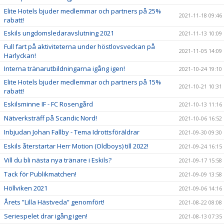
Elite Hotels bjuder medlemmar och partners på 25%
2021-11-18 09:46
rabatt!
Eskils ungdomsledaravslutning 2021
2021-11-13 10:09
Full fart på aktiviteterna under höstlovsveckan på
2021-11-05 14:09
Harlyckan!
Interna tränarutbildningarna igång igen!
2021-10-24 19:10
Elite Hotels bjuder medlemmar och partners på 15%
2021-10-21 10:31
rabatt!
Eskilsminne IF - FC Rosengård
2021-10-13 11:16
Nätverksträff på Scandic Nord!
2021-10-06 16:52
Inbjudan Johan Fallby - Tema Idrottsföräldrar
2021-09-30 09:30
Eskils återstartar Herr Motion (Oldboys) till 2022!
2021-09-24 16:15
Vill du bli nästa nya tränare i Eskils?
2021-09-17 15:58
Tack för Publikmatchen!
2021-09-09 13:58
Höllviken 2021
2021-09-06 14:16
Årets ”Lilla Hästveda” genomfört!
2021-08-22 08:08
Seriespelet drar igång igen!
2021-08-13 07:35