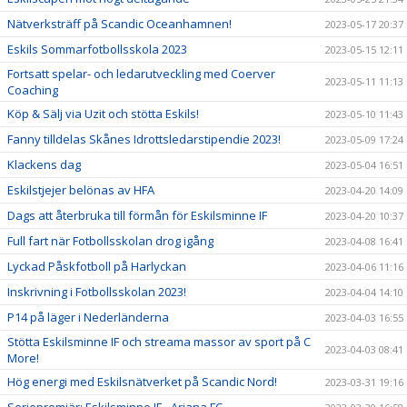
Nätverksträff på Scandic Oceanhamnen!
2023-05-17 20:37
Eskils Sommarfotbollsskola 2023
2023-05-15 12:11
Fortsatt spelar- och ledarutveckling med Coerver
2023-05-11 11:13
Coaching
Köp & Sälj via Uzit och stötta Eskils!
2023-05-10 11:43
Fanny tilldelas Skånes Idrottsledarstipendie 2023!
2023-05-09 17:24
Klackens dag
2023-05-04 16:51
Eskilstjejer belönas av HFA
2023-04-20 14:09
Dags att återbruka till förmån för Eskilsminne IF
2023-04-20 10:37
Full fart när Fotbollsskolan drog igång
2023-04-08 16:41
Lyckad Påskfotboll på Harlyckan
2023-04-06 11:16
Inskrivning i Fotbollsskolan 2023!
2023-04-04 14:10
P14 på läger i Nederländerna
2023-04-03 16:55
Stötta Eskilsminne IF och streama massor av sport på C
2023-04-03 08:41
More!
Hög energi med Eskilsnätverket på Scandic Nord!
2023-03-31 19:16