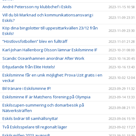
André Petersson ny klubbchef i Eskils
2023-11-15 10:58
Vill du bli Marknad och kommunikationsansvarig i
2023-11-09 23:31
Eskils?
Köp dina bingolotter till uppesittarkvällen 23/12 från
2023-11-09 23:30
Eskils!
”Höstlovsfotbollen” blev en fullträff
2023-11-01 21:28
Karl-Johan Hallenborg Olsson lämnar Eskilsminne IF
2023-10-31 08:00
Scandic Oceanhamnen anordnar After Work
2023-10-16 20:45
Erbjudande från Elite Hotels!
2023-10-16 13:43
Eskilsminne får en unik möjlighet: Prova Uzit gratis i en
2023-10-02 12:04
vecka!
Bil tränare i Eskilsminne IF!
2023-09-29 11:32
Eskilsminne IF är Matchens förening på Olympia
2023-09-14 13:33
Eskilscupen-summering och domarbesök på
2023-09-08 21:11
Nätverksträffen
Eskils bidrar till samhällsnytta!
2023-09-06 15:19
Två Eskilsspelare till regionalt läger
2023-09-02 17:27
Eskilsgolfen 2023 avgjord!
2023-09-01 15:39