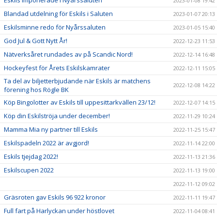
Eskils imponerade i Nyårssaluten
2023-01-08 19:42
Blandad utdelning för Eskils i Saluten
2023-01-07 20:13
Eskilsminne redo för Nyårssaluten
2023-01-05 15:40
God Jul & Gott Nytt År!
2022-12-23 11:53
Nätverksåret rundades av på Scandic Nord!
2022-12-14 16:48
Hockeyfest för Årets Eskilskamrater
2022-12-11 15:05
Ta del av biljetterbjudande när Eskils är matchens
2022-12-08 14:22
förening hos Rögle BK
Köp Bingolotter av Eskils till uppesittarkvällen 23/12!
2022-12-07 14:15
Köp din Eskilströja under december!
2022-11-29 10:24
Mamma Mia ny partner till Eskils
2022-11-25 15:47
Eskilspadeln 2022 är avgjord!
2022-11-14 22:00
Eskils tjejdag 2022!
2022-11-13 21:36
Eskilscupen 2022
2022-11-13 19:00
2022-11-12 09:02
Gräsroten gav Eskils 96 922 kronor
2022-11-11 19:47
Full fart på Harlyckan under höstlovet
2022-11-04 08:41