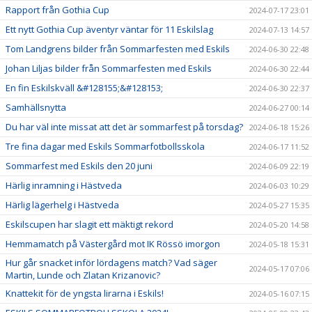
Rapport från Gothia Cup
2024-07-17 23:01
Ett nytt Gothia Cup äventyr väntar för 11 Eskilslag
2024-07-13 14:57
Tom Landgrens bilder från Sommarfesten med Eskils
2024-06-30 22:48
Johan Liljas bilder från Sommarfesten med Eskils
2024-06-30 22:44
En fin Eskilskväll &#128155;&#128153;
2024-06-30 22:37
Samhällsnytta
2024-06-27 00:14
Du har väl inte missat att det är sommarfest på torsdag?
2024-06-18 15:26
Tre fina dagar med Eskils Sommarfotbollsskola
2024-06-17 11:52
Sommarfest med Eskils den 20 juni
2024-06-09 22:19
Härlig inramning i Hästveda
2024-06-03 10:29
Härlig lägerhelg i Hästveda
2024-05-27 15:35
Eskilscupen har slagit ett mäktigt rekord
2024-05-20 14:58
Hemmamatch på Västergård mot IK Rössö imorgon
2024-05-18 15:31
Hur går snacket inför lördagens match? Vad säger
2024-05-17 07:06
Martin, Lunde och Zlatan Krizanovic?
Knattekit för de yngsta lirarna i Eskils!
2024-05-16 07:15