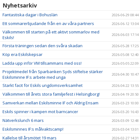
Nyhetsarkiv
Fantastiska dagar i Bohuslän
2026-06-29 08:44
Ett sommarerbjudande från en av våra partners
2026-06-12 13:04
Välkommen till starten på ett aktivt sommarlov med
2026-06-03 17:14
Eskils!
Första träningen sedan den svåra skadan
2026-05-28 17:25
Köp era Eskilskepsar
2026-05-08 12:40
Ladda upp inför VM tillsammans med oss!
2026-05-05 22:09
Projektmedel från Sparbanken Syds stiftelse stärker
2026-04-30 10:47
Eskilsminne IF:s arbete med unga
Starkt facit för Eskils ungdomsverksamhet
2026-04-22 13:55
Välkommen till årets stora familjefest i Helsingborg!
2026-04-19 20:50
Samverkan mellan Eskilsminne IF och Aldrig Ensam
2026-03-23 10:00
Eskils spinner i kampen mot barncancer
2026-03-20 16:43
Nätverkslunch 6 mars
2026-03-09 12:48
Eskilsminnes IF:s målvaktscamp!
2026-03-04 13:01
Kallelse till årsmötet 19 mars
2026-02-27 14:31