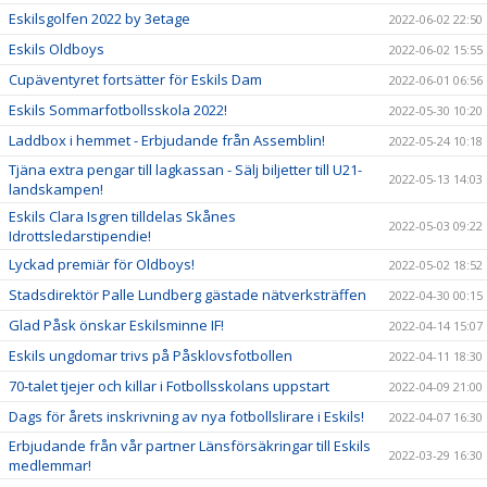
Eskilsgolfen 2022 by 3etage
2022-06-02 22:50
Eskils Oldboys
2022-06-02 15:55
Cupäventyret fortsätter för Eskils Dam
2022-06-01 06:56
Eskils Sommarfotbollsskola 2022!
2022-05-30 10:20
Laddbox i hemmet - Erbjudande från Assemblin!
2022-05-24 10:18
Tjäna extra pengar till lagkassan - Sälj biljetter till U21-
2022-05-13 14:03
landskampen!
Eskils Clara Isgren tilldelas Skånes
2022-05-03 09:22
Idrottsledarstipendie!
Lyckad premiär för Oldboys!
2022-05-02 18:52
Stadsdirektör Palle Lundberg gästade nätverksträffen
2022-04-30 00:15
Glad Påsk önskar Eskilsminne IF!
2022-04-14 15:07
Eskils ungdomar trivs på Påsklovsfotbollen
2022-04-11 18:30
70-talet tjejer och killar i Fotbollsskolans uppstart
2022-04-09 21:00
Dags för årets inskrivning av nya fotbollslirare i Eskils!
2022-04-07 16:30
Erbjudande från vår partner Länsförsäkringar till Eskils
2022-03-29 16:30
medlemmar!