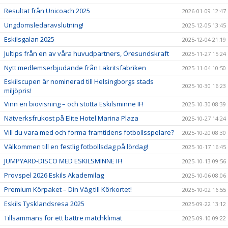
Resultat från Unicoach 2025
2026-01-09 12:47
Ungdomsledaravslutning!
2025-12-05 13:45
Eskilsgalan 2025
2025-12-04 21:19
Jultips från en av våra huvudpartners, Öresundskraft
2025-11-27 15:24
Nytt medlemserbjudande från Lakritsfabriken
2025-11-04 10:50
Eskilscupen är nominerad till Helsingborgs stads
2025-10-30 16:23
miljöpris!
Vinn en biovisning – och stötta Eskilsminne IF!
2025-10-30 08:39
Nätverksfrukost på Elite Hotel Marina Plaza
2025-10-27 14:24
Vill du vara med och forma framtidens fotbollsspelare?
2025-10-20 08:30
Välkommen till en festlig fotbollsdag på lördag!
2025-10-17 16:45
JUMPYARD-DISCO MED ESKILSMINNE IF!
2025-10-13 09:56
Provspel 2026 Eskils Akademilag
2025-10-06 08:06
Premium Körpaket – Din Väg till Körkortet!
2025-10-02 16:55
Eskils Tysklandsresa 2025
2025-09-22 13:12
Tillsammans för ett bättre matchklimat
2025-09-10 09:22