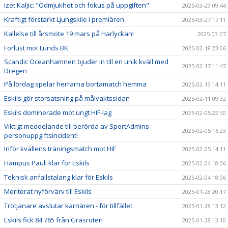
Izet Kaljic: "Ödmjukhet och fokus på uppgiften"
2025-03-29 09:44
Kraftigt förstärkt Ljungskile i premiären
2025-03-27 17:11
Kallelse till årsmöte 19 mars på Harlyckan!
2025-03-07
Förlust mot Lunds BK
2025-02-18 23:06
Scandic Oceanhamnen bjuder in till en unik kväll med
2025-02-17 11:47
Dregen
På lördag spelar herrarna bortamatch hemma
2025-02-13 14:11
Eskils gör storsatsning på målvaktssidan
2025-02-11 09:32
Eskils dominerade mot ungt HIF-lag
2025-02-05 22:30
Viktigt meddelande till berörda av SportAdmins
2025-02-05 16:23
personuppgiftsincident!
Inför kvällens träningsmatch mot HIF
2025-02-05 14:11
Hampus Pauli klar för Eskils
2025-02-04 18:06
Teknisk anfallstalang klar för Eskils
2025-02-04 18:06
Meriterat nyförvärv till Eskils
2025-01-28 20:17
Trotjänare avslutar karriären - för tillfället
2025-01-28 13:12
Eskils fick 84 765 från Gräsroten
2025-01-28 13:10