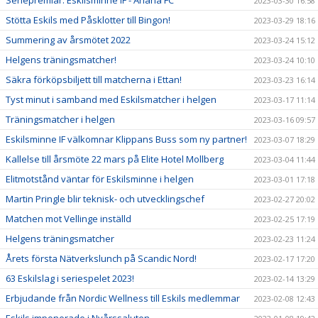
Seriepremiär: Eskilsminne IF - Ariana FC
2023-03-30 16:58
Stötta Eskils med Påsklotter till Bingon!
2023-03-29 18:16
Summering av årsmötet 2022
2023-03-24 15:12
Helgens träningsmatcher!
2023-03-24 10:10
Säkra förköpsbiljett till matcherna i Ettan!
2023-03-23 16:14
Tyst minut i samband med Eskilsmatcher i helgen
2023-03-17 11:14
Träningsmatcher i helgen
2023-03-16 09:57
Eskilsminne IF välkomnar Klippans Buss som ny partner!
2023-03-07 18:29
Kallelse till årsmöte 22 mars på Elite Hotel Mollberg
2023-03-04 11:44
Elitmotstånd väntar för Eskilsminne i helgen
2023-03-01 17:18
Martin Pringle blir teknisk- och utvecklingschef
2023-02-27 20:02
Matchen mot Vellinge inställd
2023-02-25 17:19
Helgens träningsmatcher
2023-02-23 11:24
Årets första Nätverkslunch på Scandic Nord!
2023-02-17 17:20
63 Eskilslag i seriespelet 2023!
2023-02-14 13:29
Erbjudande från Nordic Wellness till Eskils medlemmar
2023-02-08 12:43