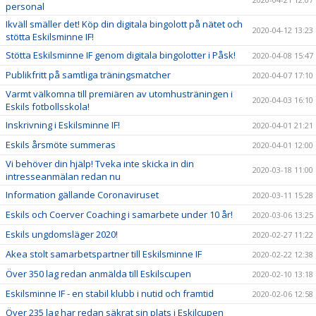
personal
Ikväll smäller det! Köp din digitala bingolott på nätet och
2020-04-12 13:23
stötta Eskilsminne IF!
Stötta Eskilsminne IF genom digitala bingolotter i Påsk!
2020-04-08 15:47
Publikfritt på samtliga träningsmatcher
2020-04-07 17:10
Varmt välkomna till premiären av utomhusträningen i
2020-04-03 16:10
Eskils fotbollsskola!
Inskrivning i Eskilsminne IF!
2020-04-01 21:21
Eskils årsmöte summeras
2020-04-01 12:00
Vi behöver din hjälp! Tveka inte skicka in din
2020-03-18 11:00
intresseanmälan redan nu
Information gällande Coronaviruset
2020-03-11 15:28
Eskils och Coerver Coaching i samarbete under 10 år!
2020-03-06 13:25
Eskils ungdomsläger 2020!
2020-02-27 11:22
Akea stolt samarbetspartner till Eskilsminne IF
2020-02-22 12:38
Över 350 lag redan anmälda till Eskilscupen
2020-02-10 13:18
Eskilsminne IF - en stabil klubb i nutid och framtid
2020-02-06 12:58
Över 235 lag har redan säkrat sin plats i Eskilcupen