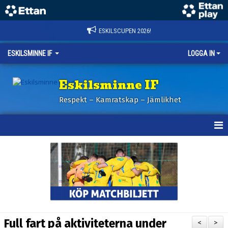
ESKILSCUPEN 2026!
ESKILSMINNE IF
LOGGA IN
Eskilsminne IF
Respekt – Kamratskap – Jämlikhet
HEM
NYHETER
BILDER ESKILSCUPEN
OM KLUBBEN
Full fart på aktiviteterna under
<
>