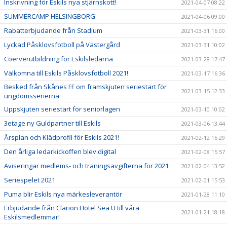
Inskrivning för Eskils nya stjärnskott!
2021-04-07 08:22
SUMMERCAMP HELSINGBORG
2021-04-06 09:00
Rabatterbjudande från Stadium
2021-03-31 16:00
Lyckad Påsklovsfotboll på Västergård
2021-03-31 10:02
Coerverutbildning för Eskilsledarna
2021-03-28 17:47
Välkomna till Eskils Påsklovsfotboll 2021!
2021-03-17 16:36
Besked från Skånes FF om framskjuten seriestart för
2021-03-15 12:33
ungdomsserierna
Uppskjuten seriestart för seniorlagen
2021-03-10 10:02
3etage ny Guldpartner till Eskils
2021-03-06 13:44
Årsplan och Klädprofil för Eskils 2021!
2021-02-12 15:29
Den årliga ledarkickoffen blev digital
2021-02-08 15:57
Aviseringar medlems- och träningsavgifterna för 2021
2021-02-04 13:52
Seriespelet 2021
2021-02-01 15:53
Puma blir Eskils nya märkesleverantör
2021-01-28 11:10
Erbjudande från Clarion Hotel Sea U till våra
2021-01-21 18:18
Eskilsmedlemmar!