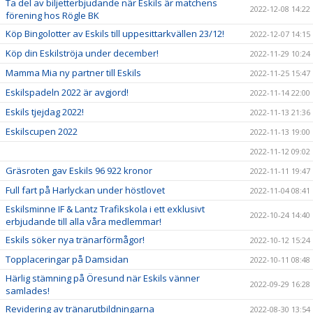
Ta del av biljetterbjudande när Eskils är matchens
2022-12-08 14:22
förening hos Rögle BK
Köp Bingolotter av Eskils till uppesittarkvällen 23/12!
2022-12-07 14:15
Köp din Eskilströja under december!
2022-11-29 10:24
Mamma Mia ny partner till Eskils
2022-11-25 15:47
Eskilspadeln 2022 är avgjord!
2022-11-14 22:00
Eskils tjejdag 2022!
2022-11-13 21:36
Eskilscupen 2022
2022-11-13 19:00
2022-11-12 09:02
Gräsroten gav Eskils 96 922 kronor
2022-11-11 19:47
Full fart på Harlyckan under höstlovet
2022-11-04 08:41
Eskilsminne IF & Lantz Trafikskola i ett exklusivt
2022-10-24 14:40
erbjudande till alla våra medlemmar!
Eskils söker nya tränarförmågor!
2022-10-12 15:24
Topplaceringar på Damsidan
2022-10-11 08:48
Härlig stämning på Öresund när Eskils vänner
2022-09-29 16:28
samlades!
Revidering av tränarutbildningarna
2022-08-30 13:54