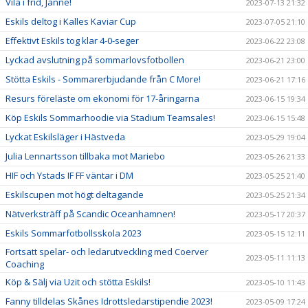
Vila i frid, Janne!
2023-07-13 21:32
Eskils deltog i Kalles Kaviar Cup
2023-07-05 21:10
Effektivt Eskils tog klar 4-0-seger
2023-06-22 23:08
Lyckad avslutning på sommarlovsfotbollen
2023-06-21 23:00
Stötta Eskils - Sommarerbjudande från C More!
2023-06-21 17:16
Resurs föreläste om ekonomi för 17-åringarna
2023-06-15 19:34
Köp Eskils Sommarhoodie via Stadium Teamsales!
2023-06-15 15:48
Lyckat Eskilsläger i Hästveda
2023-05-29 19:04
Julia Lennartsson tillbaka mot Mariebo
2023-05-26 21:33
HIF och Ystads IF FF väntar i DM
2023-05-25 21:40
Eskilscupen mot högt deltagande
2023-05-25 21:34
Nätverksträff på Scandic Oceanhamnen!
2023-05-17 20:37
Eskils Sommarfotbollsskola 2023
2023-05-15 12:11
Fortsatt spelar- och ledarutveckling med Coerver
2023-05-11 11:13
Coaching
Köp & Sälj via Uzit och stötta Eskils!
2023-05-10 11:43
Fanny tilldelas Skånes Idrottsledarstipendie 2023!
2023-05-09 17:24