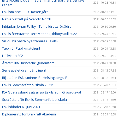
Elite Hotels bjuder medlemmar och partners på 15%
2021-10-21 10:31
rabatt!
Eskilsminne IF - FC Rosengård
2021-10-13 11:16
Nätverksträff på Scandic Nord!
2021-10-06 16:52
Inbjudan Johan Fallby - Tema Idrottsföräldrar
2021-09-30 09:30
Eskils återstartar Herr Motion (Oldboys) till 2022!
2021-09-24 16:15
Vill du bli nästa nya tränare i Eskils?
2021-09-17 15:58
Tack för Publikmatchen!
2021-09-09 13:58
Höllviken 2021
2021-09-06 14:16
Årets ”Lilla Hästveda” genomfört!
2021-08-22 08:08
Seriespelet drar igång igen!
2021-08-13 07:35
Biljettlänk Eskilsminne IF - Helsingborgs IF
2021-08-12 16:34
Eskils Sommarfotbollskola 2021!
2021-06-28 15:31
ICA Gustavslund satsar på Eskils som Gräsrotsval
2021-06-17 15:00
Succéstart för Eskils Sommarfotbollskola
2021-06-16 16:59
Eskilsbladet 6 - Juni 2021
2021-06-10 15:10
Diplomering för Drivkraft Akademi
2021-06-09 15:58