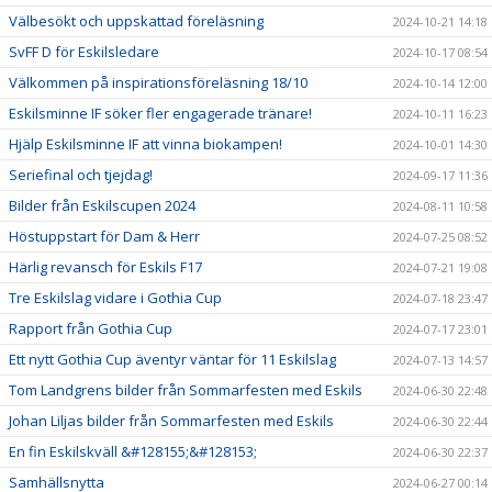
Välbesökt och uppskattad föreläsning
2024-10-21 14:18
SvFF D för Eskilsledare
2024-10-17 08:54
Välkommen på inspirationsföreläsning 18/10
2024-10-14 12:00
Eskilsminne IF söker fler engagerade tränare!
2024-10-11 16:23
Hjälp Eskilsminne IF att vinna biokampen!
2024-10-01 14:30
Seriefinal och tjejdag!
2024-09-17 11:36
Bilder från Eskilscupen 2024
2024-08-11 10:58
Höstuppstart för Dam & Herr
2024-07-25 08:52
Härlig revansch för Eskils F17
2024-07-21 19:08
Tre Eskilslag vidare i Gothia Cup
2024-07-18 23:47
Rapport från Gothia Cup
2024-07-17 23:01
Ett nytt Gothia Cup äventyr väntar för 11 Eskilslag
2024-07-13 14:57
Tom Landgrens bilder från Sommarfesten med Eskils
2024-06-30 22:48
Johan Liljas bilder från Sommarfesten med Eskils
2024-06-30 22:44
En fin Eskilskväll &#128155;&#128153;
2024-06-30 22:37
Samhällsnytta
2024-06-27 00:14