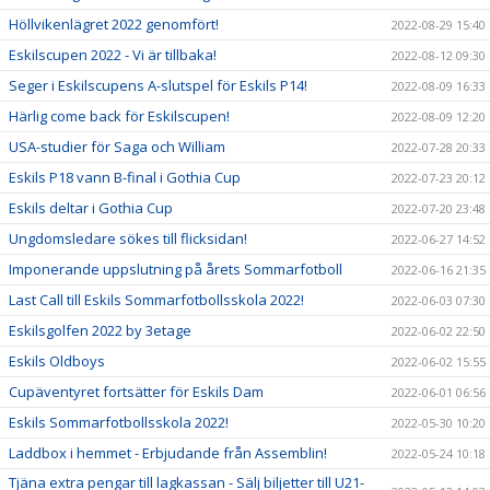
Höllvikenlägret 2022 genomfört!
2022-08-29 15:40
Eskilscupen 2022 - Vi är tillbaka!
2022-08-12 09:30
Seger i Eskilscupens A-slutspel för Eskils P14!
2022-08-09 16:33
Härlig come back för Eskilscupen!
2022-08-09 12:20
USA-studier för Saga och William
2022-07-28 20:33
Eskils P18 vann B-final i Gothia Cup
2022-07-23 20:12
Eskils deltar i Gothia Cup
2022-07-20 23:48
Ungdomsledare sökes till flicksidan!
2022-06-27 14:52
Imponerande uppslutning på årets Sommarfotboll
2022-06-16 21:35
Last Call till Eskils Sommarfotbollsskola 2022!
2022-06-03 07:30
Eskilsgolfen 2022 by 3etage
2022-06-02 22:50
Eskils Oldboys
2022-06-02 15:55
Cupäventyret fortsätter för Eskils Dam
2022-06-01 06:56
Eskils Sommarfotbollsskola 2022!
2022-05-30 10:20
Laddbox i hemmet - Erbjudande från Assemblin!
2022-05-24 10:18
Tjäna extra pengar till lagkassan - Sälj biljetter till U21-