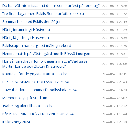
Du har väl inte missat att det är sommarfest på torsdag?
2024-06-18 15:26
Tre fina dagar med Eskils Sommarfotbollsskola
2024-06-17 11:52
Sommarfest med Eskils den 20 juni
2024-06-09 22:19
Härlig inramning i Hästveda
2024-06-03 10:29
Härlig lägerhelg i Hästveda
2024-05-27 15:35
Eskilscupen har slagit ett mäktigt rekord
2024-05-20 14:58
Hemmamatch på Västergård mot IK Rössö imorgon
2024-05-18 15:31
Hur går snacket inför lördagens match? Vad säger
2024-05-17 07:06
Martin, Lunde och Zlatan Krizanovic?
Knattekit för de yngsta lirarna i Eskils!
2024-05-16 07:15
ESKILS SOMMARFOTBOLLSSKOLA 2024!
2024-05-09 23:43
Save the date – Sommarfotbollsskola 2024
2024-05-06 14:30
Member Days på Stadium
2024-04-24 16:07
Isabel Aguilar tillbaka i Eskils
2024-03-31 17:22
PÅSKHÄLSNING FRÅN HOLLAND CUP 2024
2024-03-31 11:44
Inskrivning 2024
2024-03-30 21:28