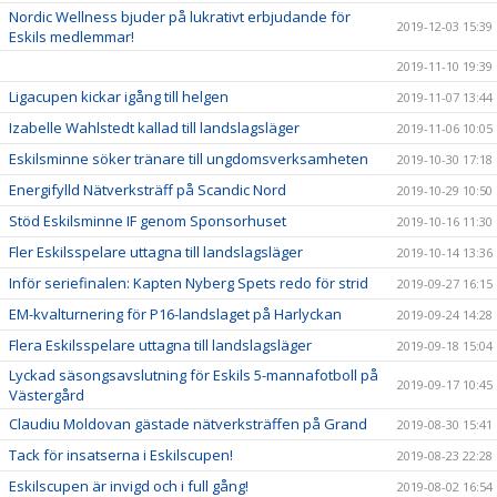
Nordic Wellness bjuder på lukrativt erbjudande för
2019-12-03 15:39
Eskils medlemmar!
2019-11-10 19:39
Ligacupen kickar igång till helgen
2019-11-07 13:44
Izabelle Wahlstedt kallad till landslagsläger
2019-11-06 10:05
Eskilsminne söker tränare till ungdomsverksamheten
2019-10-30 17:18
Energifylld Nätverksträff på Scandic Nord
2019-10-29 10:50
Stöd Eskilsminne IF genom Sponsorhuset
2019-10-16 11:30
Fler Eskilsspelare uttagna till landslagsläger
2019-10-14 13:36
Inför seriefinalen: Kapten Nyberg Spets redo för strid
2019-09-27 16:15
EM-kvalturnering för P16-landslaget på Harlyckan
2019-09-24 14:28
Flera Eskilsspelare uttagna till landslagsläger
2019-09-18 15:04
Lyckad säsongsavslutning för Eskils 5-mannafotboll på
2019-09-17 10:45
Västergård
Claudiu Moldovan gästade nätverksträffen på Grand
2019-08-30 15:41
Tack för insatserna i Eskilscupen!
2019-08-23 22:28
Eskilscupen är invigd och i full gång!
2019-08-02 16:54