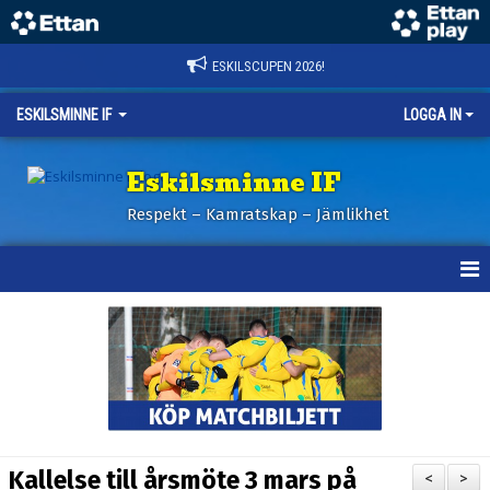
ESKILSCUPEN 2026!
ESKILSMINNE IF
LOGGA IN
Eskilsminne IF
Respekt – Kamratskap – Jämlikhet
HEM
NYHETER
BILDER ESKILSCUPEN
OM KLUBBEN
Kallelse till årsmöte 3 mars på
<
>