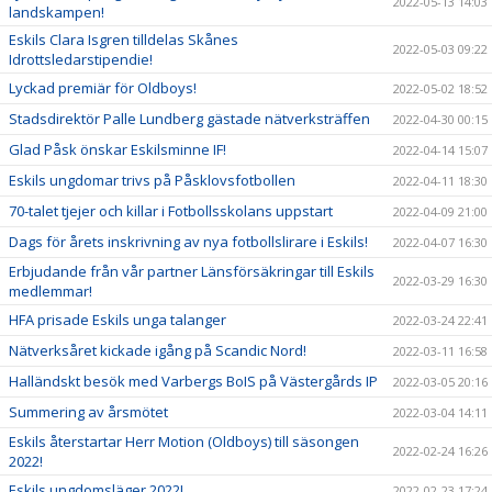
2022-05-13 14:03
landskampen!
Eskils Clara Isgren tilldelas Skånes
2022-05-03 09:22
Idrottsledarstipendie!
Lyckad premiär för Oldboys!
2022-05-02 18:52
Stadsdirektör Palle Lundberg gästade nätverksträffen
2022-04-30 00:15
Glad Påsk önskar Eskilsminne IF!
2022-04-14 15:07
Eskils ungdomar trivs på Påsklovsfotbollen
2022-04-11 18:30
70-talet tjejer och killar i Fotbollsskolans uppstart
2022-04-09 21:00
Dags för årets inskrivning av nya fotbollslirare i Eskils!
2022-04-07 16:30
Erbjudande från vår partner Länsförsäkringar till Eskils
2022-03-29 16:30
medlemmar!
HFA prisade Eskils unga talanger
2022-03-24 22:41
Nätverksåret kickade igång på Scandic Nord!
2022-03-11 16:58
Halländskt besök med Varbergs BoIS på Västergårds IP
2022-03-05 20:16
Summering av årsmötet
2022-03-04 14:11
Eskils återstartar Herr Motion (Oldboys) till säsongen
2022-02-24 16:26
2022!
Eskils ungdomsläger 2022!
2022-02-23 17:24