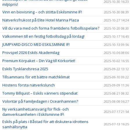
2025-10-30 16:23
miljöpris!
Vinn en biovisning – och stötta Eskilsminne IF!
2025-10-30 08:39
Nätverksfrukost på Elite Hotel Marina Plaza
2025-10-27 14:24
Vill du vara med och forma framtidens fotbollsspelare?
2025-10-20 08:30
Välkommen till en festlig fotbollsdag på lördag!
2025-10-17 16:45
JUMPYARD-DISCO MED ESKILSMINNE IF!
2025-10-13 09:56
Provspel 2026 Eskils Akademilag
2025-10-06 08:06
Premium Körpaket – Din Väg till Körkortet!
2025-10-02 16:55
Eskils Tysklandsresa 2025
2025-09-22 13:12
Tillsammans för ett bättre matchklimat
2025-09-10 09:22
Höstens första nätverkslunch
2025-09-09 11:36
Tommy Billquist – Eskils vänners stipendiat
2025-08-21 08:32
Volontär på Familjedagen i Oceanhamnen?
2025-08-08 06:27
Ny verksamhetsansvarig för flick- och
2025-07-17 21:54
damverksamheten i Eskilsminne IF!
Eskils på plats i Båstad för att diskutera idrottens
2025-07-13 16:25
samhällsnytta