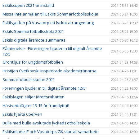
Eskilscupen 2021 är inställd
2021-05-31 16:42
Missa inte anmälan till Eskils Sommarfotbollsskola!
2021-05-24 16:00
Eskilsgolfen på Vasatorp ett lyckat arrangemang!
2021-05-23 15:37
Eskils Sommarfotbollsskola 2021
2021-05-21 19:00
Eskils digitala årsmöte summeras
2021-05-20 16:12
Påminnelse - Föreningen bjuder in till digitalt årsmöte
2021-05-05 15:30
12/5
Grönt ljus för ungdomsfotbollen
2021-04-29 14:58
Hristijan Cvetkovski inspirerade akademitränarna
2021-04-26 11:01
Sommarfotbollsskolan 2021
2021-04-23 21:37
Föreningen bjuder in till digitalt årsmöte 12/5
2021-04-22 16:00
Eskilslagen säljer Idrottsrabatten
2021-04-16 13:56
Hästvedalägret 13-15 år framflyttat!
2021-04-14 16:00
Eskils hjärta Coerver!
2021-04-14 11:31
Bulle med bulle avslutade lyckad Fotbollsskola
2021-04-10 14:23
Eskilsminne IF och Vasatorps GK startar samarbete
2021-04-09 12:00