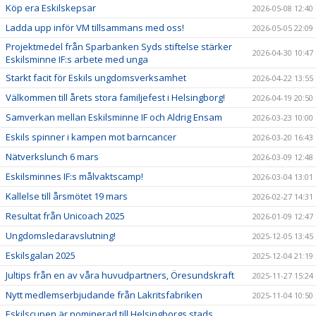
Köp era Eskilskepsar
2026-05-08 12:40
Ladda upp inför VM tillsammans med oss!
2026-05-05 22:09
Projektmedel från Sparbanken Syds stiftelse stärker
2026-04-30 10:47
Eskilsminne IF:s arbete med unga
Starkt facit för Eskils ungdomsverksamhet
2026-04-22 13:55
Välkommen till årets stora familjefest i Helsingborg!
2026-04-19 20:50
Samverkan mellan Eskilsminne IF och Aldrig Ensam
2026-03-23 10:00
Eskils spinner i kampen mot barncancer
2026-03-20 16:43
Nätverkslunch 6 mars
2026-03-09 12:48
Eskilsminnes IF:s målvaktscamp!
2026-03-04 13:01
Kallelse till årsmötet 19 mars
2026-02-27 14:31
Resultat från Unicoach 2025
2026-01-09 12:47
Ungdomsledaravslutning!
2025-12-05 13:45
Eskilsgalan 2025
2025-12-04 21:19
Jultips från en av våra huvudpartners, Öresundskraft
2025-11-27 15:24
Nytt medlemserbjudande från Lakritsfabriken
2025-11-04 10:50
Eskilscupen är nominerad till Helsingborgs stads