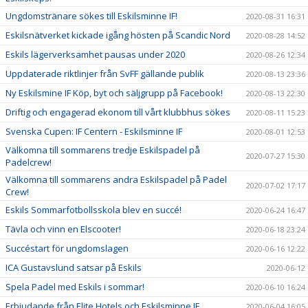
Ungdomstränare sökes till Eskilsminne IF!
2020-08-31 16:31
Eskilsnätverket kickade igång hösten på Scandic Nord
2020-08-28 14:52
Eskils lägerverksamhet pausas under 2020
2020-08-26 12:34
Uppdaterade riktlinjer från SvFF gällande publik
2020-08-13 23:36
Ny Eskilsmine IF Köp, byt och säljgrupp på Facebook!
2020-08-13 22:30
Driftig och engagerad ekonom till vårt klubbhus sökes
2020-08-11 15:23
Svenska Cupen: IF Centern - Eskilsminne IF
2020-08-01 12:53
Välkomna till sommarens tredje Eskilspadel på
2020-07-27 15:30
Padelcrew!
Välkomna till sommarens andra Eskilspadel på Padel
2020-07-02 17:17
Crew!
Eskils Sommarfotbollsskola blev en succé!
2020-06-24 16:47
Tävla och vinn en Elscooter!
2020-06-18 23:24
Succéstart för ungdomslagen
2020-06-16 12:22
ICA Gustavslund satsar på Eskils
2020-06-12
Spela Padel med Eskils i sommar!
2020-06-10 16:24
Erbjudande från Elite Hotels och Eskilsminne IF
2020-06-04 16:05