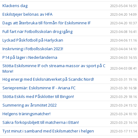
Klackens dag
2023-05-04 16:51
Eskilstjejer belönas av HFA
2023-04-20 14:09
Dags att återbruka till förmån för Eskilsminne IF
2023-04-20 10:37
Full fart när Fotbollsskolan drog igång
2023-04-08 16:41
Lyckad Påskfotboll på Harlyckan
2023-04-06 11:16
Inskrivning i Fotbollsskolan 2023!
2023-04-04 14:10
P14 på läger i Nederländerna
2023-04-03 16:55
Stötta Eskilsminne IF och streama massor av sport på C
2023-04-03 08:41
More!
Hög energi med Eskilsnätverket på Scandic Nord!
2023-03-31 19:16
Seriepremiär: Eskilsminne IF - Ariana FC
2023-03-30 16:58
Stötta Eskils med Påsklotter till Bingon!
2023-03-29 18:16
Summering av årsmötet 2022
2023-03-24 15:12
Helgens träningsmatcher!
2023-03-24 10:10
Säkra förköpsbiljett till matcherna i Ettan!
2023-03-23 16:14
Tyst minut i samband med Eskilsmatcher i helgen
2023-03-17 11:14