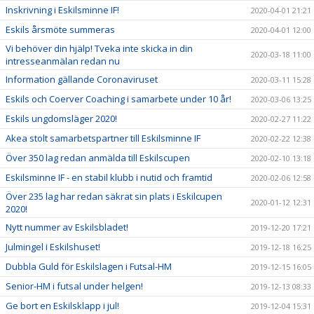
Inskrivning i Eskilsminne IF!
2020-04-01 21:21
Eskils årsmöte summeras
2020-04-01 12:00
Vi behöver din hjälp! Tveka inte skicka in din
2020-03-18 11:00
intresseanmälan redan nu
Information gällande Coronaviruset
2020-03-11 15:28
Eskils och Coerver Coaching i samarbete under 10 år!
2020-03-06 13:25
Eskils ungdomsläger 2020!
2020-02-27 11:22
Akea stolt samarbetspartner till Eskilsminne IF
2020-02-22 12:38
Över 350 lag redan anmälda till Eskilscupen
2020-02-10 13:18
Eskilsminne IF - en stabil klubb i nutid och framtid
2020-02-06 12:58
Över 235 lag har redan säkrat sin plats i Eskilcupen
2020-01-12 12:31
2020!
Nytt nummer av Eskilsbladet!
2019-12-20 17:21
Julmingel i Eskilshuset!
2019-12-18 16:25
Dubbla Guld för Eskilslagen i Futsal-HM
2019-12-15 16:05
Senior-HM i futsal under helgen!
2019-12-13 08:33
Ge bort en Eskilsklapp i jul!
2019-12-04 15:31