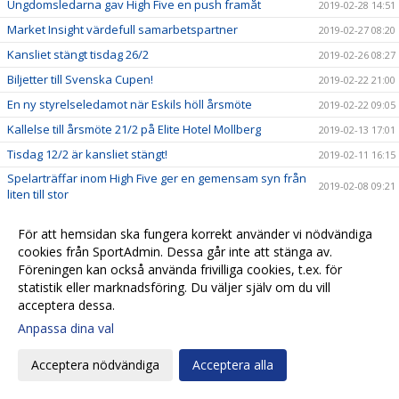
Ungdomsledarna gav High Five en push framåt
2019-02-28 14:51
Market Insight värdefull samarbetspartner
2019-02-27 08:20
Kansliet stängt tisdag 26/2
2019-02-26 08:27
Biljetter till Svenska Cupen!
2019-02-22 21:00
En ny styrelseledamot när Eskils höll årsmöte
2019-02-22 09:05
Kallelse till årsmöte 21/2 på Elite Hotel Mollberg
2019-02-13 17:01
Tisdag 12/2 är kansliet stängt!
2019-02-11 16:15
Spelarträffar inom High Five ger en gemensam syn från
2019-02-08 09:21
liten till stor
Biljetter till Svenska Cupen
2019-02-07 10:00
För att hemsidan ska fungera korrekt använder vi nödvändiga
Valberedningens förslag
2019-02-01 15:35
cookies från SportAdmin. Dessa går inte att stänga av.
Biljettsläpp Svenska Cupen!
Föreningen kan också använda frivilliga cookies, t.ex. för
2019-01-23 21:09
statistik eller marknadsföring. Du väljer själv om du vill
Biljettinformation inför Svenska Cupen!
2019-01-23 20:51
acceptera dessa.
Kalle Olsson, ny klubbchef i Eskils
2019-01-22 15:45
Anpassa dina val
Seniorlagens träningsläger spikade
2019-01-22 13:27
Acceptera nödvändiga
Acceptera alla
Eskils ungdomsläger 2019!
2019-01-21 12:30
Startskottet för High Five
2019-01-20 19:53