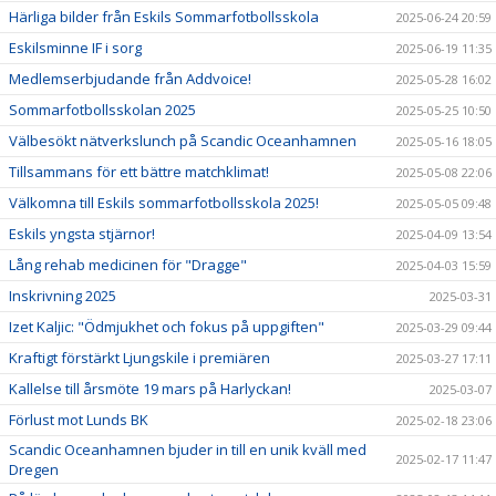
Härliga bilder från Eskils Sommarfotbollsskola
2025-06-24 20:59
Eskilsminne IF i sorg
2025-06-19 11:35
Medlemserbjudande från Addvoice!
2025-05-28 16:02
Sommarfotbollsskolan 2025
2025-05-25 10:50
Välbesökt nätverkslunch på Scandic Oceanhamnen
2025-05-16 18:05
Tillsammans för ett bättre matchklimat!
2025-05-08 22:06
Välkomna till Eskils sommarfotbollsskola 2025!
2025-05-05 09:48
Eskils yngsta stjärnor!
2025-04-09 13:54
Lång rehab medicinen för "Dragge"
2025-04-03 15:59
Inskrivning 2025
2025-03-31
Izet Kaljic: "Ödmjukhet och fokus på uppgiften"
2025-03-29 09:44
Kraftigt förstärkt Ljungskile i premiären
2025-03-27 17:11
Kallelse till årsmöte 19 mars på Harlyckan!
2025-03-07
Förlust mot Lunds BK
2025-02-18 23:06
Scandic Oceanhamnen bjuder in till en unik kväll med
2025-02-17 11:47
Dregen