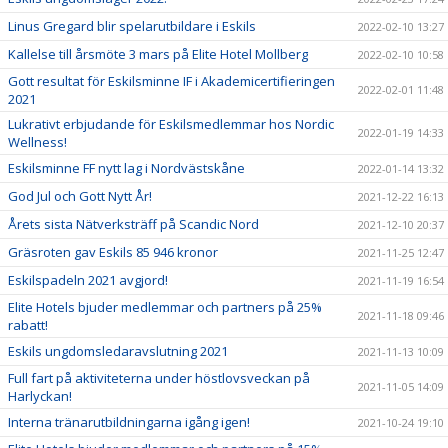
Linus Gregard blir spelarutbildare i Eskils
2022-02-10 13:27
Kallelse till årsmöte 3 mars på Elite Hotel Mollberg
2022-02-10 10:58
Gott resultat för Eskilsminne IF i Akademicertifieringen
2022-02-01 11:48
2021
Lukrativt erbjudande för Eskilsmedlemmar hos Nordic
2022-01-19 14:33
Wellness!
Eskilsminne FF nytt lag i Nordvästskåne
2022-01-14 13:32
God Jul och Gott Nytt År!
2021-12-22 16:13
Årets sista Nätverksträff på Scandic Nord
2021-12-10 20:37
Gräsroten gav Eskils 85 946 kronor
2021-11-25 12:47
Eskilspadeln 2021 avgjord!
2021-11-19 16:54
Elite Hotels bjuder medlemmar och partners på 25%
2021-11-18 09:46
rabatt!
Eskils ungdomsledaravslutning 2021
2021-11-13 10:09
Full fart på aktiviteterna under höstlovsveckan på
2021-11-05 14:09
Harlyckan!
Interna tränarutbildningarna igång igen!
2021-10-24 19:10