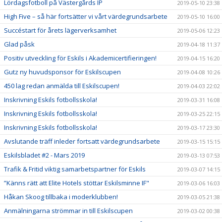
Lördagsfotboll på Västergårds IP
2019-05-10 23:38
High Five – så här fortsätter vi vårt värdegrundsarbete
2019-05-10 16:00
Succéstart för årets lägerverksamhet
2019-05-06 12:23
Glad påsk
2019-04-18 11:37
Positiv utveckling för Eskils i Akademicertifieringen!
2019-04-15 16:20
Gutz ny huvudsponsor för Eskilscupen
2019-04-08 10:26
450 lag redan anmälda till Eskilscupen!
2019-04-03 22:02
Inskrivning Eskils fotbollsskola!
2019-03-31 16:08
Inskrivning Eskils fotbollsskola!
2019-03-25 22:15
Inskrivning Eskils fotbollsskola!
2019-03-17 23:30
Avslutande träff inleder fortsatt värdegrundsarbete
2019-03-15 15:15
Eskilsbladet #2 - Mars 2019
2019-03-13 07:53
Trafik & Fritid viktig samarbetspartner för Eskils
2019-03-07 14:15
”Känns rätt att Elite Hotels stöttar Eskilsminne IF"
2019-03-06 16:03
Håkan Skoog tillbaka i moderklubben!
2019-03-05 21:38
Anmälningarna strömmar in till Eskilscupen
2019-03-02 00:38