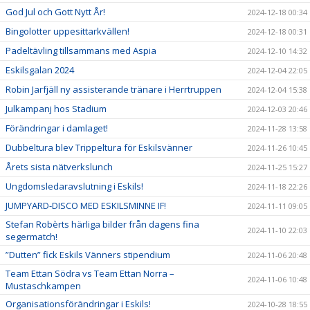
God Jul och Gott Nytt År!
2024-12-18 00:34
Bingolotter uppesittarkvällen!
2024-12-18 00:31
Padeltävling tillsammans med Aspia
2024-12-10 14:32
Eskilsgalan 2024
2024-12-04 22:05
Robin Jarfjäll ny assisterande tränare i Herrtruppen
2024-12-04 15:38
Julkampanj hos Stadium
2024-12-03 20:46
Förändringar i damlaget!
2024-11-28 13:58
Dubbeltura blev Trippeltura för Eskilsvänner
2024-11-26 10:45
Årets sista nätverkslunch
2024-11-25 15:27
Ungdomsledaravslutning i Eskils!
2024-11-18 22:26
JUMPYARD-DISCO MED ESKILSMINNE IF!
2024-11-11 09:05
Stefan Robèrts härliga bilder från dagens fina
2024-11-10 22:03
segermatch!
”Dutten” fick Eskils Vänners stipendium
2024-11-06 20:48
Team Ettan Södra vs Team Ettan Norra –
2024-11-06 10:48
Mustaschkampen
Organisationsförändringar i Eskils!
2024-10-28 18:55