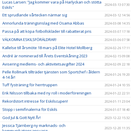
Lucas Larsen: ”Jag kommer vara på Harlyckan och stötta
2024-03-13 07:30
Eskils"
Ett sprudlande vårtecken närmar sig
2024-03-12 14:56
Annorlunda träningsinslag med Osama Abbas
2024-03-08 14:35
Passa på att köpa fotbollskläder till rabatterat pris
2024-03-07 17:18
VÄLKOMNA ESKILSFÖRÄLDRAR!
2024-03-06 07:58
Kallelse till årsmöte 18 mars på Elite Hotel Mollberg
2024-02-26 17:11
André är nominerad till Årets Eventskåning 2023
2024-02-15 09:08
Avisering medlems- och aktivitetsavgifter 2024
2024-02-09 22:18
Pelle Rollmark tillträder tjänsten som Sportchef i åldern
2024-01-26 19:20
4-14 år!
Tuff fysträning för herrtruppen
2024-01-24 10:55
Erik Nilsson tillbaka med ny roll i moderföreningen
2024-01-22 22:51
Rekordstort intresse för Eskilscupen!
2024-01-11 23:04
Stopp i semifinalerna för Eskils
2024-01-07 18:40
God Jul & Gott Nytt År!
2023-12-22 15:32
Jessica Tjärnberg ny marknads- och
2023-12-20 11:35
kommunikationsansvarig