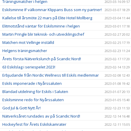
Träningsmatcher i helgen
2023-03-16 09:57
Eskilsminne IF välkomnar Klippans Buss som ny partner!
2023-03-07 18:29
Kallelse till årsmöte 22 mars på Elite Hotel Mollberg
2023-03-04 11:44
Elitmotstånd väntar för Eskilsminne i helgen
2023-03-01 17:18
Martin Pringle blir teknisk- och utvecklingschef
2023-02-27 20:02
Matchen mot Vellinge inställd
2023-02-25 17:19
Helgens träningsmatcher
2023-02-23 11:24
Årets första Nätverkslunch på Scandic Nord!
2023-02-17 17:20
63 Eskilslag i seriespelet 2023!
2023-02-14 13:29
Erbjudande från Nordic Wellness till Eskils medlemmar
2023-02-08 12:43
Eskils imponerade i Nyårssaluten
2023-01-08 19:42
Blandad utdelning för Eskils i Saluten
2023-01-07 20:13
Eskilsminne redo för Nyårssaluten
2023-01-05 15:40
God Jul & Gott Nytt År!
2022-12-23 11:53
Nätverksåret rundades av på Scandic Nord!
2022-12-14 16:48
Hockeyfest för Årets Eskilskamrater
2022-12-11 15:05