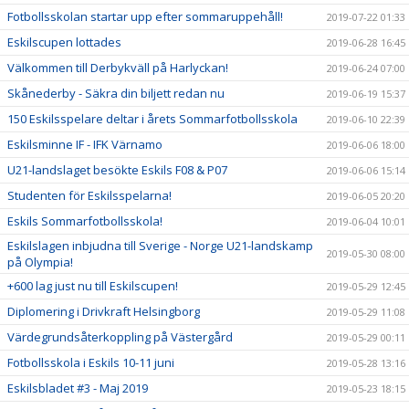
Fotbollsskolan startar upp efter sommaruppehåll!
2019-07-22 01:33
Eskilscupen lottades
2019-06-28 16:45
Välkommen till Derbykväll på Harlyckan!
2019-06-24 07:00
Skånederby - Säkra din biljett redan nu
2019-06-19 15:37
150 Eskilsspelare deltar i årets Sommarfotbollsskola
2019-06-10 22:39
Eskilsminne IF - IFK Värnamo
2019-06-06 18:00
U21-landslaget besökte Eskils F08 & P07
2019-06-06 15:14
Studenten för Eskilsspelarna!
2019-06-05 20:20
Eskils Sommarfotbollsskola!
2019-06-04 10:01
Eskilslagen inbjudna till Sverige - Norge U21-landskamp
2019-05-30 08:00
på Olympia!
+600 lag just nu till Eskilscupen!
2019-05-29 12:45
Diplomering i Drivkraft Helsingborg
2019-05-29 11:08
Värdegrundsåterkoppling på Västergård
2019-05-29 00:11
Fotbollsskola i Eskils 10-11 juni
2019-05-28 13:16
Eskilsbladet #3 - Maj 2019
2019-05-23 18:15