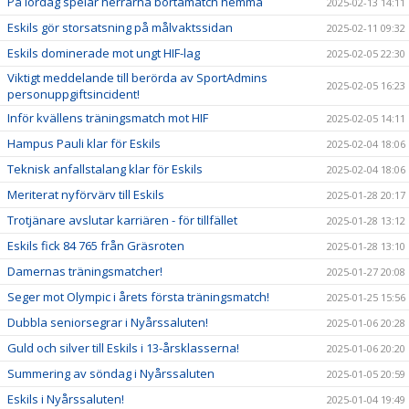
På lördag spelar herrarna bortamatch hemma
2025-02-13 14:11
Eskils gör storsatsning på målvaktssidan
2025-02-11 09:32
Eskils dominerade mot ungt HIF-lag
2025-02-05 22:30
Viktigt meddelande till berörda av SportAdmins
2025-02-05 16:23
personuppgiftsincident!
Inför kvällens träningsmatch mot HIF
2025-02-05 14:11
Hampus Pauli klar för Eskils
2025-02-04 18:06
Teknisk anfallstalang klar för Eskils
2025-02-04 18:06
Meriterat nyförvärv till Eskils
2025-01-28 20:17
Trotjänare avslutar karriären - för tillfället
2025-01-28 13:12
Eskils fick 84 765 från Gräsroten
2025-01-28 13:10
Damernas träningsmatcher!
2025-01-27 20:08
Seger mot Olympic i årets första träningsmatch!
2025-01-25 15:56
Dubbla seniorsegrar i Nyårssaluten!
2025-01-06 20:28
Guld och silver till Eskils i 13-årsklasserna!
2025-01-06 20:20
Summering av söndag i Nyårssaluten
2025-01-05 20:59
Eskils i Nyårssaluten!
2025-01-04 19:49