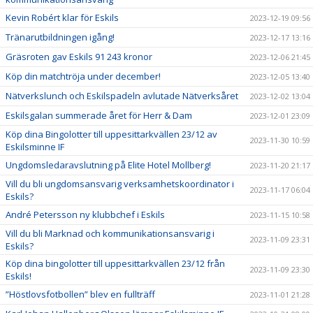
Kevin Robért klar för Eskils
2023-12-19 09:56
Tränarutbildningen igång!
2023-12-17 13:16
Gräsroten gav Eskils 91 243 kronor
2023-12-06 21:45
Köp din matchtröja under december!
2023-12-05 13:40
Nätverkslunch och Eskilspadeln avlutade Nätverksåret
2023-12-02 13:04
Eskilsgalan summerade året för Herr & Dam
2023-12-01 23:09
Köp dina Bingolotter till uppesittarkvällen 23/12 av
2023-11-30 10:59
Eskilsminne IF
Ungdomsledaravslutning på Elite Hotel Mollberg!
2023-11-20 21:17
Vill du bli ungdomsansvarig verksamhetskoordinator i
2023-11-17 06:04
Eskils?
André Petersson ny klubbchef i Eskils
2023-11-15 10:58
Vill du bli Marknad och kommunikationsansvarig i
2023-11-09 23:31
Eskils?
Köp dina bingolotter till uppesittarkvällen 23/12 från
2023-11-09 23:30
Eskils!
”Höstlovsfotbollen” blev en fullträff
2023-11-01 21:28