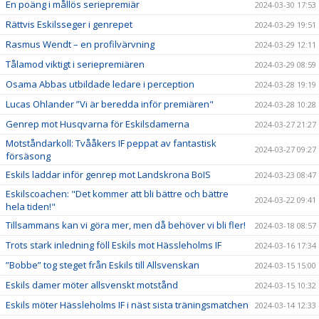
En poäng i mållös seriepremiär
2024-03-30 17:53
Rättvis Eskilsseger i genrepet
2024-03-29 19:51
Rasmus Wendt – en profilvärvning
2024-03-29 12:11
Tålamod viktigt i seriepremiären
2024-03-29 08:59
Osama Abbas utbildade ledare i perception
2024-03-28 19:19
Lucas Ohlander ”Vi är beredda inför premiären"
2024-03-28 10:28
Genrep mot Husqvarna för Eskilsdamerna
2024-03-27 21:27
Motståndarkoll: Tvååkers IF peppat av fantastisk
2024-03-27 09:27
försäsong
Eskils laddar inför genrep mot Landskrona BoIS
2024-03-23 08:47
Eskilscoachen: "Det kommer att bli bättre och bättre
2024-03-22 09:41
hela tiden!"
Tillsammans kan vi göra mer, men då behöver vi bli fler!
2024-03-18 08:57
Trots stark inledning föll Eskils mot Hässleholms IF
2024-03-16 17:34
”Bobbe” tog steget från Eskils till Allsvenskan
2024-03-15 15:00
Eskils damer möter allsvenskt motstånd
2024-03-15 10:32
Eskils möter Hässleholms IF i näst sista träningsmatchen
2024-03-14 12:33