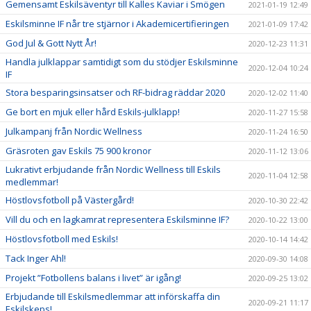
Gemensamt Eskilsäventyr till Kalles Kaviar i Smögen
2021-01-19 12:49
Eskilsminne IF når tre stjärnor i Akademicertifieringen
2021-01-09 17:42
God Jul & Gott Nytt År!
2020-12-23 11:31
Handla julklappar samtidigt som du stödjer Eskilsminne
2020-12-04 10:24
IF
Stora besparingsinsatser och RF-bidrag räddar 2020
2020-12-02 11:40
Ge bort en mjuk eller hård Eskils-julklapp!
2020-11-27 15:58
Julkampanj från Nordic Wellness
2020-11-24 16:50
Gräsroten gav Eskils 75 900 kronor
2020-11-12 13:06
Lukrativt erbjudande från Nordic Wellness till Eskils
2020-11-04 12:58
medlemmar!
Höstlovsfotboll på Västergård!
2020-10-30 22:42
Vill du och en lagkamrat representera Eskilsminne IF?
2020-10-22 13:00
Höstlovsfotboll med Eskils!
2020-10-14 14:42
Tack Inger Ahl!
2020-09-30 14:08
Projekt ”Fotbollens balans i livet” är igång!
2020-09-25 13:02
Erbjudande till Eskilsmedlemmar att införskaffa din
2020-09-21 11:17
Eskilskeps!