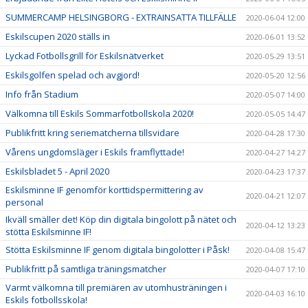
SUMMERCAMP HELSINGBORG - EXTRAINSATTA TILLFÄLLE
2020-06-04 12:00
Eskilscupen 2020 ställs in
2020-06-01 13:52
Lyckad Fotbollsgrill för Eskilsnätverket
2020-05-29 13:51
Eskilsgolfen spelad och avgjord!
2020-05-20 12:56
Info från Stadium
2020-05-07 14:00
Välkomna till Eskils Sommarfotbollskola 2020!
2020-05-05 14:47
Publikfritt kring seriematcherna tillsvidare
2020-04-28 17:30
Vårens ungdomsläger i Eskils framflyttade!
2020-04-27 14:27
Eskilsbladet 5 - April 2020
2020-04-23 17:37
Eskilsminne IF genomför korttidspermittering av
2020-04-21 12:07
personal
Ikväll smäller det! Köp din digitala bingolott på nätet och
2020-04-12 13:23
stötta Eskilsminne IF!
Stötta Eskilsminne IF genom digitala bingolotter i Påsk!
2020-04-08 15:47
Publikfritt på samtliga träningsmatcher
2020-04-07 17:10
Varmt välkomna till premiären av utomhusträningen i
2020-04-03 16:10
Eskils fotbollsskola!