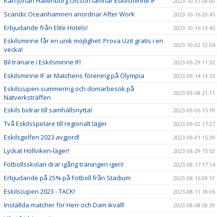
Karl-Johan Hallenborg Olsson lämnar Eskilsminne IF
2023-10-31 08:00
Scandic Oceanhamnen anordnar After Work
2023-10-16 20:45
Erbjudande från Elite Hotels!
2023-10-16 13:43
Eskilsminne får en unik möjlighet: Prova Uzit gratis i en
2023-10-02 12:04
vecka!
Bil tränare i Eskilsminne IF!
2023-09-29 11:32
Eskilsminne IF är Matchens förening på Olympia
2023-09-14 13:33
Eskilscupen-summering och domarbesök på
2023-09-08 21:11
Nätverksträffen
Eskils bidrar till samhällsnytta!
2023-09-06 15:19
Två Eskilsspelare till regionalt läger
2023-09-02 17:27
Eskilsgolfen 2023 avgjord!
2023-09-01 15:39
Lyckat Höllviken-läger!
2023-08-29 15:53
Fotbollsskolan drar igång träningen igen!
2023-08-17 17:14
Erbjudande på 25% på Fotboll från Stadium
2023-08-16 09:51
Eskilscupen 2023 - TACK!
2023-08-11 18:06
Inställda matcher för Herr och Dam ikväll!
2023-08-08 08:39