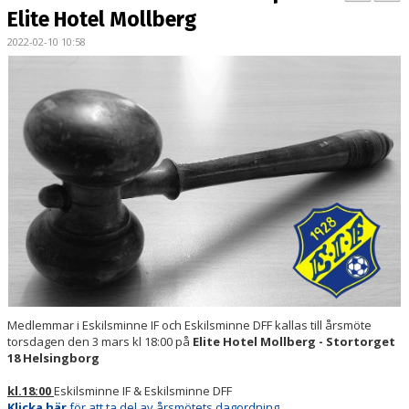
PARTNERS
Elite Hotel Mollberg
2022-02-10 10:58
KALENDER
LOKALBOKNING
DOKUMENT/FILER
MEDLEMSKAP
ESKILS LOVFOTBOLL
BILJETTER
MEDLEMSFÖRMÅNER
Medlemmar i Eskilsminne IF och Eskilsminne DFF kallas till årsmöte
torsdagen den 3 mars kl 18:00 på
Elite Hotel Mollberg - Stortorget
18 Helsingborg
kl.18:00
Eskilsminne IF & Eskilsminne DFF
Klicka här
för att ta del av årsmötets dagordning