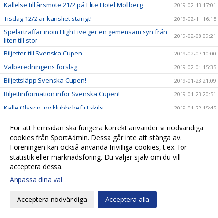
Kallelse till årsmöte 21/2 på Elite Hotel Mollberg
2019-02-13 17:01
Tisdag 12/2 är kansliet stängt!
2019-02-11 16:15
Spelarträffar inom High Five ger en gemensam syn från
2019-02-08 09:21
liten till stor
Biljetter till Svenska Cupen
2019-02-07 10:00
Valberedningens förslag
2019-02-01 15:35
Biljettsläpp Svenska Cupen!
2019-01-23 21:09
Biljettinformation inför Svenska Cupen!
2019-01-23 20:51
Kalle Olsson, ny klubbchef i Eskils
2019-01-22 15:45
Seniorlagens träningsläger spikade
2019-01-22 13:27
För att hemsidan ska fungera korrekt använder vi nödvändiga
Eskils ungdomsläger 2019!
2019-01-21 12:30
cookies från SportAdmin. Dessa går inte att stänga av.
Föreningen kan också använda frivilliga cookies, t.ex. för
Startskottet för High Five
2019-01-20 19:53
statistik eller marknadsföring. Du väljer själv om du vill
Eskils lånar målvakt från MFF
2019-01-14 19:38
acceptera dessa.
Ett liv i Eskilsminne IF:s tjänst
2019-01-14 10:20
Anpassa dina val
Anmälningarna fortsätter strömma in till Eskilscupen!
2019-01-10 12:35
Acceptera nödvändiga
Acceptera alla
Årsplanering Eskilsminne IF
2019-01-08 11:31
Vi behöver din hjälp
2019-01-08 08:00