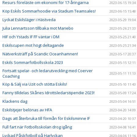
Resurs föreläste om ekonomi för 17-åringarna
2023-06-15 19:34
Köp Eskils Sommarhoodie via Stadium Teamsales!
2023-06-15 15:48
Lyckat Eskilsläger i Hästveda
2023-05-29 19:04
Julia Lennartsson tillbaka mot Mariebo
2023-05-26 21:33
HIF och Ystads IF FF väntar i DM
2023-05-25 21:40
Eskilscupen mot högt deltagande
2023-05-25 21:34
Nätverksträff på Scandic Oceanhamnen!
2023-05-17 20:37
Eskils Sommarfotbollsskola 2023
2023-05-15 12:11
Fortsatt spelar- och ledarutveckling med Coerver
2023-05-11 11:13
Coaching
Köp & Sälj via Uzit och stötta Eskils!
2023-05-10 11:43
Fanny tilldelas Skånes Idrottsledarstipendie 2023!
2023-05-09 17:24
Klackens dag
2023-05-04 16:51
Eskilstjejer belönas av HFA
2023-04-20 14:09
Dags att återbruka till förmån för Eskilsminne IF
2023-04-20 10:37
Full fart när Fotbollsskolan drog igång
2023-04-08 16:41
Lyckad Påskfotboll på Harlyckan
2023-04-06 11:16