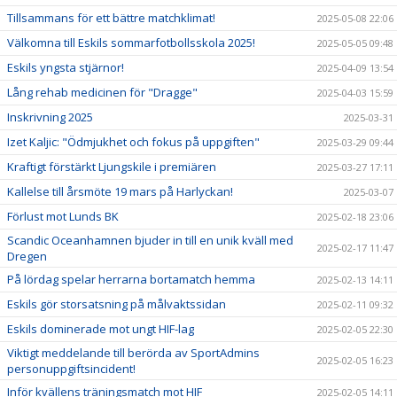
Tillsammans för ett bättre matchklimat!
2025-05-08 22:06
Välkomna till Eskils sommarfotbollsskola 2025!
2025-05-05 09:48
Eskils yngsta stjärnor!
2025-04-09 13:54
Lång rehab medicinen för "Dragge"
2025-04-03 15:59
Inskrivning 2025
2025-03-31
Izet Kaljic: "Ödmjukhet och fokus på uppgiften"
2025-03-29 09:44
Kraftigt förstärkt Ljungskile i premiären
2025-03-27 17:11
Kallelse till årsmöte 19 mars på Harlyckan!
2025-03-07
Förlust mot Lunds BK
2025-02-18 23:06
Scandic Oceanhamnen bjuder in till en unik kväll med
2025-02-17 11:47
Dregen
På lördag spelar herrarna bortamatch hemma
2025-02-13 14:11
Eskils gör storsatsning på målvaktssidan
2025-02-11 09:32
Eskils dominerade mot ungt HIF-lag
2025-02-05 22:30
Viktigt meddelande till berörda av SportAdmins
2025-02-05 16:23
personuppgiftsincident!
Inför kvällens träningsmatch mot HIF
2025-02-05 14:11