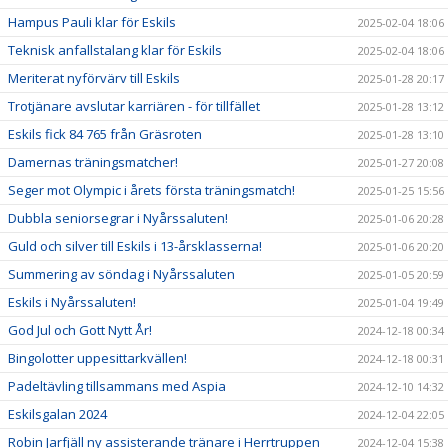
Hampus Pauli klar för Eskils
2025-02-04 18:06
Teknisk anfallstalang klar för Eskils
2025-02-04 18:06
Meriterat nyförvärv till Eskils
2025-01-28 20:17
Trotjänare avslutar karriären - för tillfället
2025-01-28 13:12
Eskils fick 84 765 från Gräsroten
2025-01-28 13:10
Damernas träningsmatcher!
2025-01-27 20:08
Seger mot Olympic i årets första träningsmatch!
2025-01-25 15:56
Dubbla seniorsegrar i Nyårssaluten!
2025-01-06 20:28
Guld och silver till Eskils i 13-årsklasserna!
2025-01-06 20:20
Summering av söndag i Nyårssaluten
2025-01-05 20:59
Eskils i Nyårssaluten!
2025-01-04 19:49
God Jul och Gott Nytt År!
2024-12-18 00:34
Bingolotter uppesittarkvällen!
2024-12-18 00:31
Padeltävling tillsammans med Aspia
2024-12-10 14:32
Eskilsgalan 2024
2024-12-04 22:05
Robin Jarfjäll ny assisterande tränare i Herrtruppen
2024-12-04 15:38