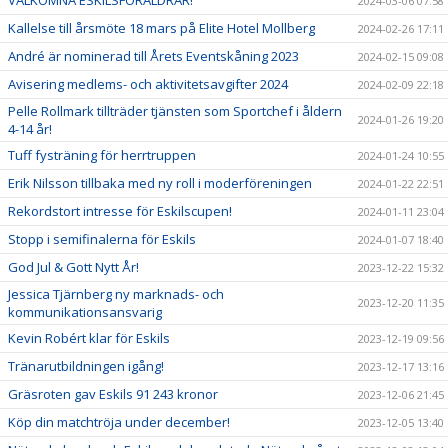
2024-03-06 07:58
Kallelse till årsmöte 18 mars på Elite Hotel Mollberg
2024-02-26 17:11
André är nominerad till Årets Eventskåning 2023
2024-02-15 09:08
Avisering medlems- och aktivitetsavgifter 2024
2024-02-09 22:18
Pelle Rollmark tillträder tjänsten som Sportchef i åldern
2024-01-26 19:20
4-14 år!
Tuff fysträning för herrtruppen
2024-01-24 10:55
Erik Nilsson tillbaka med ny roll i moderföreningen
2024-01-22 22:51
Rekordstort intresse för Eskilscupen!
2024-01-11 23:04
Stopp i semifinalerna för Eskils
2024-01-07 18:40
God Jul & Gott Nytt År!
2023-12-22 15:32
Jessica Tjärnberg ny marknads- och
2023-12-20 11:35
kommunikationsansvarig
Kevin Robért klar för Eskils
2023-12-19 09:56
Tränarutbildningen igång!
2023-12-17 13:16
Gräsroten gav Eskils 91 243 kronor
2023-12-06 21:45
Köp din matchtröja under december!
2023-12-05 13:40