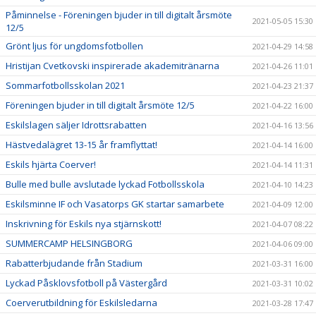
Påminnelse - Föreningen bjuder in till digitalt årsmöte
2021-05-05 15:30
12/5
Grönt ljus för ungdomsfotbollen
2021-04-29 14:58
Hristijan Cvetkovski inspirerade akademitränarna
2021-04-26 11:01
Sommarfotbollsskolan 2021
2021-04-23 21:37
Föreningen bjuder in till digitalt årsmöte 12/5
2021-04-22 16:00
Eskilslagen säljer Idrottsrabatten
2021-04-16 13:56
Hästvedalägret 13-15 år framflyttat!
2021-04-14 16:00
Eskils hjärta Coerver!
2021-04-14 11:31
Bulle med bulle avslutade lyckad Fotbollsskola
2021-04-10 14:23
Eskilsminne IF och Vasatorps GK startar samarbete
2021-04-09 12:00
Inskrivning för Eskils nya stjärnskott!
2021-04-07 08:22
SUMMERCAMP HELSINGBORG
2021-04-06 09:00
Rabatterbjudande från Stadium
2021-03-31 16:00
Lyckad Påsklovsfotboll på Västergård
2021-03-31 10:02
Coerverutbildning för Eskilsledarna
2021-03-28 17:47