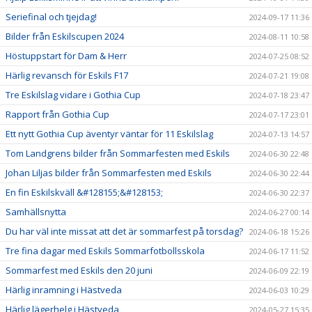
Seriefinal och tjejdag!
2024-09-17 11:36
Bilder från Eskilscupen 2024
2024-08-11 10:58
Höstuppstart för Dam & Herr
2024-07-25 08:52
Härlig revansch för Eskils F17
2024-07-21 19:08
Tre Eskilslag vidare i Gothia Cup
2024-07-18 23:47
Rapport från Gothia Cup
2024-07-17 23:01
Ett nytt Gothia Cup äventyr väntar för 11 Eskilslag
2024-07-13 14:57
Tom Landgrens bilder från Sommarfesten med Eskils
2024-06-30 22:48
Johan Liljas bilder från Sommarfesten med Eskils
2024-06-30 22:44
En fin Eskilskväll &#128155;&#128153;
2024-06-30 22:37
Samhällsnytta
2024-06-27 00:14
Du har väl inte missat att det är sommarfest på torsdag?
2024-06-18 15:26
Tre fina dagar med Eskils Sommarfotbollsskola
2024-06-17 11:52
Sommarfest med Eskils den 20 juni
2024-06-09 22:19
Härlig inramning i Hästveda
2024-06-03 10:29
Härlig lägerhelg i Hästveda
2024-05-27 15:35