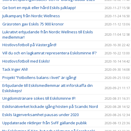
Ge bort en mjuk eller hård Eskils-julklapp!
2020-11-27 15:58
Julkampanj från Nordic Wellness
2020-11-24 16:50
Gräsroten gav Eskils 75 900 kronor
2020-11-12 13:06
Lukrativt erbjudande från Nordic Wellness till Eskils
2020-11-04 12:58
medlemmar!
Höstlovsfotboll på Västergård!
2020-10-30 22:42
Vill du och en lagkamrat representera Eskilsminne IF?
2020-10-22 13:00
Höstlovsfotboll med Eskils!
2020-10-14 14:42
Tack Inger Ahl!
2020-09-30 14:08
Projekt ”Fotbollens balans i livet” är igång!
2020-09-25 13:02
Erbjudande till Eskilsmedlemmar att införskaffa din
2020-09-21 11:17
Eskilskeps!
Ungdomstränare sökes till Eskilsminne IF!
2020-08-31 16:31
Eskilsnätverket kickade igång hösten på Scandic Nord
2020-08-28 14:52
Eskils lägerverksamhet pausas under 2020
2020-08-26 12:34
Uppdaterade riktlinjer från SvFF gällande publik
2020-08-13 23:36
Ny Eskilsmine IF Köp, byt och säljgrupp på Facebook!