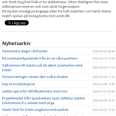
och skott slog Emil Dolk in en dubbelretur. Viktor Wahlgren fick sista
målchansen med en nick som strök högerstolpen.
Ett mycket onödigt poängtapp efter ha haft matchen i sin hand. Nästa
match spelas på tisdag borta mot Lunds BK.
Nyhetsarkiv
Fantastiska dagar i Bohuslän
2026-06-29 08:44
Ett sommarerbjudande från en av våra partners
2026-06-12 13:04
Välkommen till starten på ett aktivt sommarlov med
2026-06-03 17:14
Eskils!
Första träningen sedan den svåra skadan
2026-05-28 17:25
Köp era Eskilskepsar
2026-05-08 12:40
Ladda upp inför VM tillsammans med oss!
2026-05-05 22:09
Projektmedel från Sparbanken Syds stiftelse stärker
2026-04-30 10:47
Eskilsminne IF:s arbete med unga
Starkt facit för Eskils ungdomsverksamhet
2026-04-22 13:55