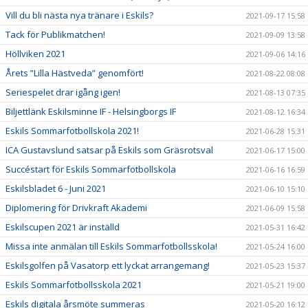
Vill du bli nästa nya tränare i Eskils?
2021-09-17 15:58
Tack för Publikmatchen!
2021-09-09 13:58
Höllviken 2021
2021-09-06 14:16
Årets ”Lilla Hästveda” genomfört!
2021-08-22 08:08
Seriespelet drar igång igen!
2021-08-13 07:35
Biljettlänk Eskilsminne IF - Helsingborgs IF
2021-08-12 16:34
Eskils Sommarfotbollskola 2021!
2021-06-28 15:31
ICA Gustavslund satsar på Eskils som Gräsrotsval
2021-06-17 15:00
Succéstart för Eskils Sommarfotbollskola
2021-06-16 16:59
Eskilsbladet 6 - Juni 2021
2021-06-10 15:10
Diplomering för Drivkraft Akademi
2021-06-09 15:58
Eskilscupen 2021 är inställd
2021-05-31 16:42
Missa inte anmälan till Eskils Sommarfotbollsskola!
2021-05-24 16:00
Eskilsgolfen på Vasatorp ett lyckat arrangemang!
2021-05-23 15:37
Eskils Sommarfotbollsskola 2021
2021-05-21 19:00
Eskils digitala årsmöte summeras
2021-05-20 16:12