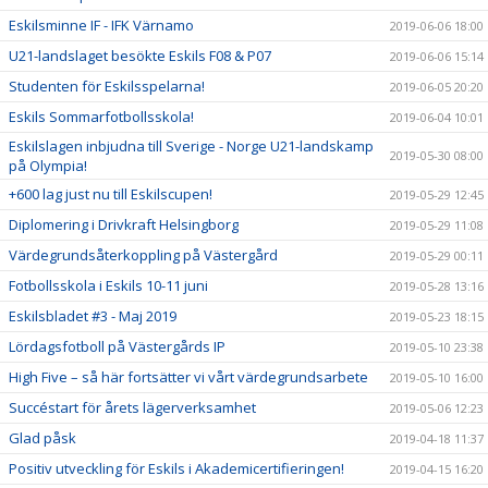
Eskilsminne IF - IFK Värnamo
2019-06-06 18:00
U21-landslaget besökte Eskils F08 & P07
2019-06-06 15:14
Studenten för Eskilsspelarna!
2019-06-05 20:20
Eskils Sommarfotbollsskola!
2019-06-04 10:01
Eskilslagen inbjudna till Sverige - Norge U21-landskamp
2019-05-30 08:00
på Olympia!
+600 lag just nu till Eskilscupen!
2019-05-29 12:45
Diplomering i Drivkraft Helsingborg
2019-05-29 11:08
Värdegrundsåterkoppling på Västergård
2019-05-29 00:11
Fotbollsskola i Eskils 10-11 juni
2019-05-28 13:16
Eskilsbladet #3 - Maj 2019
2019-05-23 18:15
Lördagsfotboll på Västergårds IP
2019-05-10 23:38
High Five – så här fortsätter vi vårt värdegrundsarbete
2019-05-10 16:00
Succéstart för årets lägerverksamhet
2019-05-06 12:23
Glad påsk
2019-04-18 11:37
Positiv utveckling för Eskils i Akademicertifieringen!
2019-04-15 16:20