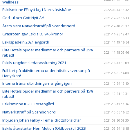
Wellness!
Eskilsminne FF nytt lag i Nordvästskåne
2022-01-14 13:32
God Jul och Gott Nytt År!
2021-12-22 16:13
Årets sista Nätverksträff på Scandic Nord
2021-12-10 20:37
Gräsroten gav Eskils 85 946 kronor
2021-11-25 12:47
Eskilspadeln 2021 avgjord!
2021-11-19 16:54
Elite Hotels bjuder medlemmar och partners på 25%
2021-11-18 09:46
rabatt!
Eskils ungdomsledaravslutning 2021
2021-11-13 10:09
Full fart på aktiviteterna under höstlovsveckan på
2021-11-05 14:09
Harlyckan!
Interna tränarutbildningarna igång igen!
2021-10-24 19:10
Elite Hotels bjuder medlemmar och partners på 15%
2021-10-21 10:31
rabatt!
Eskilsminne IF - FC Rosengård
2021-10-13 11:16
Nätverksträff på Scandic Nord!
2021-10-06 16:52
Inbjudan Johan Fallby - Tema Idrottsföräldrar
2021-09-30 09:30
Eskils återstartar Herr Motion (Oldboys) till 2022!
2021-09-24 16:15