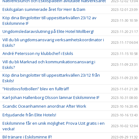
Nätverkslunch och Eskilspadeln avlutade Nätverksåret
2023-12-02 13:04
Eskilsgalan summerade året för Herr & Dam
2023-12-01 23:09
Köp dina Bingolotter till uppesittarkvällen 23/12 av
2023-11-30 10:59
Eskilsminne IF
Ungdomsledaravslutning på Elite Hotel Mollberg!
2023-11-20 21:17
Vill du bli ungdomsansvarig verksamhetskoordinator i
2023-11-17 06:04
Eskils?
André Petersson ny klubbchef i Eskils
2023-11-15 10:58
Vill du bli Marknad och kommunikationsansvarig i
2023-11-09 23:31
Eskils?
Köp dina bingolotter till uppesittarkvällen 23/12 från
2023-11-09 23:30
Eskils!
”Höstlovsfotbollen” blev en fullträff
2023-11-01 21:28
Karl-Johan Hallenborg Olsson lämnar Eskilsminne IF
2023-10-31 08:00
Scandic Oceanhamnen anordnar After Work
2023-10-16 20:45
Erbjudande från Elite Hotels!
2023-10-16 13:43
Eskilsminne får en unik möjlighet: Prova Uzit gratis i en
2023-10-02 12:04
vecka!
Bil tränare i Eskilsminne IF!
2023-09-29 11:32