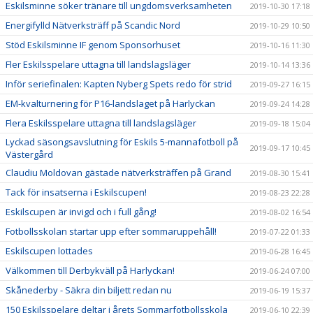
Eskilsminne söker tränare till ungdomsverksamheten
2019-10-30 17:18
Energifylld Nätverksträff på Scandic Nord
2019-10-29 10:50
Stöd Eskilsminne IF genom Sponsorhuset
2019-10-16 11:30
Fler Eskilsspelare uttagna till landslagsläger
2019-10-14 13:36
Inför seriefinalen: Kapten Nyberg Spets redo för strid
2019-09-27 16:15
EM-kvalturnering för P16-landslaget på Harlyckan
2019-09-24 14:28
Flera Eskilsspelare uttagna till landslagsläger
2019-09-18 15:04
Lyckad säsongsavslutning för Eskils 5-mannafotboll på
2019-09-17 10:45
Västergård
Claudiu Moldovan gästade nätverksträffen på Grand
2019-08-30 15:41
Tack för insatserna i Eskilscupen!
2019-08-23 22:28
Eskilscupen är invigd och i full gång!
2019-08-02 16:54
Fotbollsskolan startar upp efter sommaruppehåll!
2019-07-22 01:33
Eskilscupen lottades
2019-06-28 16:45
Välkommen till Derbykväll på Harlyckan!
2019-06-24 07:00
Skånederby - Säkra din biljett redan nu
2019-06-19 15:37
150 Eskilsspelare deltar i årets Sommarfotbollsskola
2019-06-10 22:39