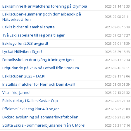
Eskilsminne IF är Matchens förening på Olympia
2023-09-14 13:33
Eskilscupen-summering och domarbesök på
2023-09-08 21:11
Nätverksträffen
Eskils bidrar till samhällsnytta!
2023-09-06 15:19
Två Eskilsspelare till regionalt läger
2023-09-02 17:27
Eskilsgolfen 2023 avgjord!
2023-09-01 15:39
Lyckat Höllviken-läger!
2023-08-29 15:53
Fotbollsskolan drar igång träningen igen!
2023-08-17 17:14
Erbjudande på 25% på Fotboll från Stadium
2023-08-16 09:51
Eskilscupen 2023 - TACK!
2023-08-11 18:06
Inställda matcher för Herr och Dam ikväll!
2023-08-08 08:39
Vila i frid, Janne!
2023-07-13 21:32
Eskils deltog i Kalles Kaviar Cup
2023-07-05 21:10
Effektivt Eskils tog klar 4-0-seger
2023-06-22 23:08
Lyckad avslutning på sommarlovsfotbollen
2023-06-21 23:00
Stötta Eskils - Sommarerbjudande från C More!
2023-06-21 17:16