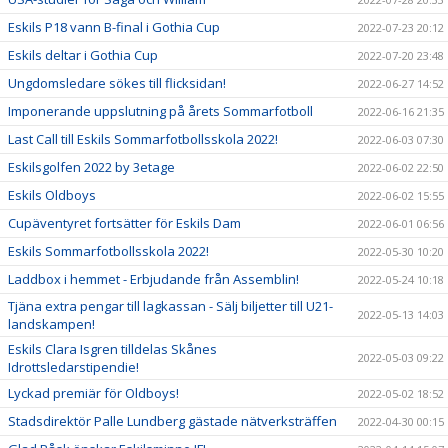
Eskils P18 vann B-final i Gothia Cup
2022-07-23 20:12
Eskils deltar i Gothia Cup
2022-07-20 23:48
Ungdomsledare sökes till flicksidan!
2022-06-27 14:52
Imponerande uppslutning på årets Sommarfotboll
2022-06-16 21:35
Last Call till Eskils Sommarfotbollsskola 2022!
2022-06-03 07:30
Eskilsgolfen 2022 by 3etage
2022-06-02 22:50
Eskils Oldboys
2022-06-02 15:55
Cupäventyret fortsätter för Eskils Dam
2022-06-01 06:56
Eskils Sommarfotbollsskola 2022!
2022-05-30 10:20
Laddbox i hemmet - Erbjudande från Assemblin!
2022-05-24 10:18
Tjäna extra pengar till lagkassan - Sälj biljetter till U21-
2022-05-13 14:03
landskampen!
Eskils Clara Isgren tilldelas Skånes
2022-05-03 09:22
Idrottsledarstipendie!
Lyckad premiär för Oldboys!
2022-05-02 18:52
Stadsdirektör Palle Lundberg gästade nätverksträffen
2022-04-30 00:15