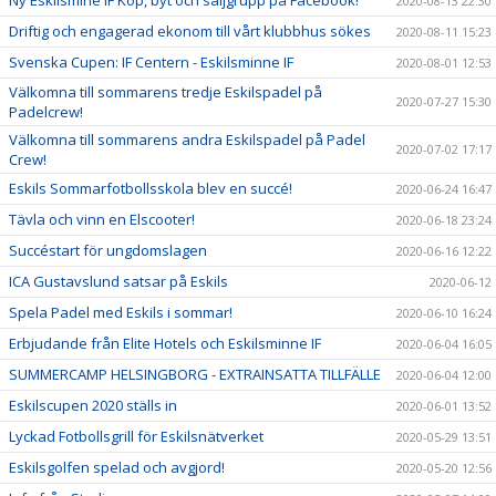
2020-08-13 22:30
Driftig och engagerad ekonom till vårt klubbhus sökes
2020-08-11 15:23
Svenska Cupen: IF Centern - Eskilsminne IF
2020-08-01 12:53
Välkomna till sommarens tredje Eskilspadel på
2020-07-27 15:30
Padelcrew!
Välkomna till sommarens andra Eskilspadel på Padel
2020-07-02 17:17
Crew!
Eskils Sommarfotbollsskola blev en succé!
2020-06-24 16:47
Tävla och vinn en Elscooter!
2020-06-18 23:24
Succéstart för ungdomslagen
2020-06-16 12:22
ICA Gustavslund satsar på Eskils
2020-06-12
Spela Padel med Eskils i sommar!
2020-06-10 16:24
Erbjudande från Elite Hotels och Eskilsminne IF
2020-06-04 16:05
SUMMERCAMP HELSINGBORG - EXTRAINSATTA TILLFÄLLE
2020-06-04 12:00
Eskilscupen 2020 ställs in
2020-06-01 13:52
Lyckad Fotbollsgrill för Eskilsnätverket
2020-05-29 13:51
Eskilsgolfen spelad och avgjord!
2020-05-20 12:56