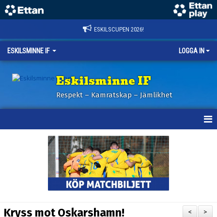
ESKILSCUPEN 2026!
ESKILSMINNE IF
LOGGA IN
Eskilsminne IF
Respekt – Kamratskap – Jämlikhet
HEM
NYHETER
BILDER ESKILSCUPEN
OM KLUBBEN
Kryss mot Oskarshamn!
<
>