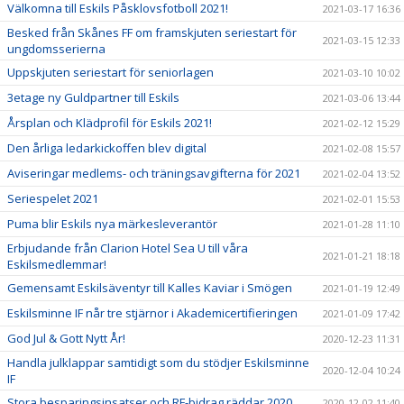
Välkomna till Eskils Påsklovsfotboll 2021!
2021-03-17 16:36
Besked från Skånes FF om framskjuten seriestart för
2021-03-15 12:33
ungdomsserierna
Uppskjuten seriestart för seniorlagen
2021-03-10 10:02
3etage ny Guldpartner till Eskils
2021-03-06 13:44
Årsplan och Klädprofil för Eskils 2021!
2021-02-12 15:29
Den årliga ledarkickoffen blev digital
2021-02-08 15:57
Aviseringar medlems- och träningsavgifterna för 2021
2021-02-04 13:52
Seriespelet 2021
2021-02-01 15:53
Puma blir Eskils nya märkesleverantör
2021-01-28 11:10
Erbjudande från Clarion Hotel Sea U till våra
2021-01-21 18:18
Eskilsmedlemmar!
Gemensamt Eskilsäventyr till Kalles Kaviar i Smögen
2021-01-19 12:49
Eskilsminne IF når tre stjärnor i Akademicertifieringen
2021-01-09 17:42
God Jul & Gott Nytt År!
2020-12-23 11:31
Handla julklappar samtidigt som du stödjer Eskilsminne
2020-12-04 10:24
IF
Stora besparingsinsatser och RF-bidrag räddar 2020
2020-12-02 11:40