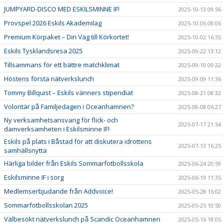
JUMPYARD-DISCO MED ESKILSMINNE IF!
2025-10-13 09:56
Provspel 2026 Eskils Akademilag
2025-10-06 08:06
Premium Körpaket – Din Väg till Körkortet!
2025-10-02 16:55
Eskils Tysklandsresa 2025
2025-09-22 13:12
Tillsammans för ett bättre matchklimat
2025-09-10 09:22
Höstens första nätverkslunch
2025-09-09 11:36
Tommy Billquist – Eskils vänners stipendiat
2025-08-21 08:32
Volontär på Familjedagen i Oceanhamnen?
2025-08-08 06:27
Ny verksamhetsansvarig för flick- och
2025-07-17 21:54
damverksamheten i Eskilsminne IF!
Eskils på plats i Båstad för att diskutera idrottens
2025-07-13 16:25
samhällsnytta
Härliga bilder från Eskils Sommarfotbollsskola
2025-06-24 20:59
Eskilsminne IF i sorg
2025-06-19 11:35
Medlemserbjudande från Addvoice!
2025-05-28 16:02
Sommarfotbollsskolan 2025
2025-05-25 10:50
Välbesökt nätverkslunch på Scandic Oceanhamnen
2025-05-16 18:05