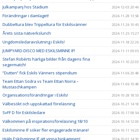
Julkampanj hos Stadium
2024-12-03 20:46
Förändringar i damlaget!
2024-11-28 13:58
Dubbeltura blev Trippeltura för Eskilsvänner
2024-11-26 10:45
Årets sista nätverkslunch
2024-11-25 15:27
Ungdomsledaravslutning i Eskils!
2024-11-18 22:26
JUMPYARD-DISCO MED ESKILSMINNE IF!
2024-11-11 09:05
Stefan Robèrts härliga bilder från dagens fina
2024-11-10 22:03
segermatch!
”Dutten” fick Eskils Vänners stipendium
2024-11-06 20:48
Team Ettan Södra vs Team Ettan Norra –
2024-11-06 10:48
Mustaschkampen
Organisationsförändringar i Eskils!
2024-10-28 18:55
Välbesökt och uppskattad föreläsning
2024-10-21 14:18
SvFF D för Eskilsledare
2024-10-17 08:54
Välkommen på inspirationsföreläsning 18/10
2024-10-14 12:00
Eskilsminne IF söker fler engagerade tränare!
2024-10-11 16:23
Hjälp Eskilsminne IF att vinna biokampen!
2024-10-01 14:30