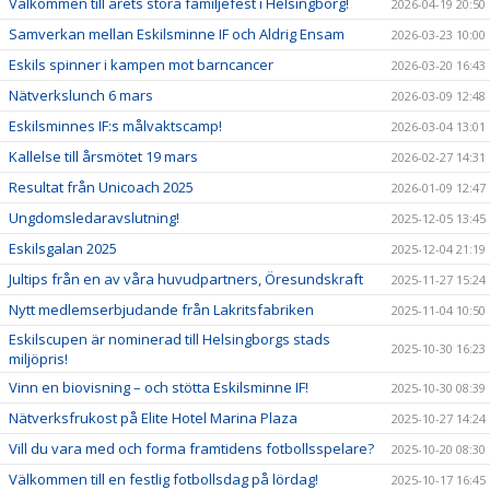
Välkommen till årets stora familjefest i Helsingborg!
2026-04-19 20:50
Samverkan mellan Eskilsminne IF och Aldrig Ensam
2026-03-23 10:00
Eskils spinner i kampen mot barncancer
2026-03-20 16:43
Nätverkslunch 6 mars
2026-03-09 12:48
Eskilsminnes IF:s målvaktscamp!
2026-03-04 13:01
Kallelse till årsmötet 19 mars
2026-02-27 14:31
Resultat från Unicoach 2025
2026-01-09 12:47
Ungdomsledaravslutning!
2025-12-05 13:45
Eskilsgalan 2025
2025-12-04 21:19
Jultips från en av våra huvudpartners, Öresundskraft
2025-11-27 15:24
Nytt medlemserbjudande från Lakritsfabriken
2025-11-04 10:50
Eskilscupen är nominerad till Helsingborgs stads
2025-10-30 16:23
miljöpris!
Vinn en biovisning – och stötta Eskilsminne IF!
2025-10-30 08:39
Nätverksfrukost på Elite Hotel Marina Plaza
2025-10-27 14:24
Vill du vara med och forma framtidens fotbollsspelare?
2025-10-20 08:30
Välkommen till en festlig fotbollsdag på lördag!
2025-10-17 16:45