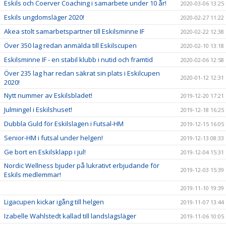
Eskils och Coerver Coaching i samarbete under 10 år!
2020-03-06 13:25
Eskils ungdomsläger 2020!
2020-02-27 11:22
Akea stolt samarbetspartner till Eskilsminne IF
2020-02-22 12:38
Över 350 lag redan anmälda till Eskilscupen
2020-02-10 13:18
Eskilsminne IF - en stabil klubb i nutid och framtid
2020-02-06 12:58
Över 235 lag har redan säkrat sin plats i Eskilcupen
2020-01-12 12:31
2020!
Nytt nummer av Eskilsbladet!
2019-12-20 17:21
Julmingel i Eskilshuset!
2019-12-18 16:25
Dubbla Guld för Eskilslagen i Futsal-HM
2019-12-15 16:05
Senior-HM i futsal under helgen!
2019-12-13 08:33
Ge bort en Eskilsklapp i jul!
2019-12-04 15:31
Nordic Wellness bjuder på lukrativt erbjudande för
2019-12-03 15:39
Eskils medlemmar!
2019-11-10 19:39
Ligacupen kickar igång till helgen
2019-11-07 13:44
Izabelle Wahlstedt kallad till landslagsläger
2019-11-06 10:05