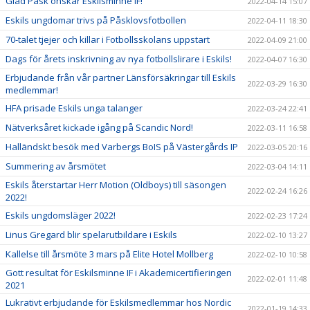
Glad Påsk önskar Eskilsminne IF!
2022-04-14 15:07
Eskils ungdomar trivs på Påsklovsfotbollen
2022-04-11 18:30
70-talet tjejer och killar i Fotbollsskolans uppstart
2022-04-09 21:00
Dags för årets inskrivning av nya fotbollslirare i Eskils!
2022-04-07 16:30
Erbjudande från vår partner Länsförsäkringar till Eskils
2022-03-29 16:30
medlemmar!
HFA prisade Eskils unga talanger
2022-03-24 22:41
Nätverksåret kickade igång på Scandic Nord!
2022-03-11 16:58
Halländskt besök med Varbergs BoIS på Västergårds IP
2022-03-05 20:16
Summering av årsmötet
2022-03-04 14:11
Eskils återstartar Herr Motion (Oldboys) till säsongen
2022-02-24 16:26
2022!
Eskils ungdomsläger 2022!
2022-02-23 17:24
Linus Gregard blir spelarutbildare i Eskils
2022-02-10 13:27
Kallelse till årsmöte 3 mars på Elite Hotel Mollberg
2022-02-10 10:58
Gott resultat för Eskilsminne IF i Akademicertifieringen
2022-02-01 11:48
2021
Lukrativt erbjudande för Eskilsmedlemmar hos Nordic
2022-01-19 14:33