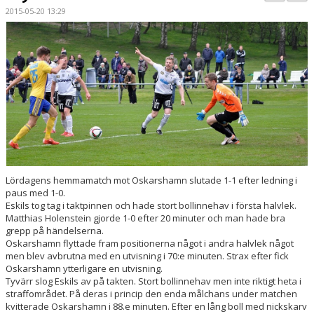
PARTNERS
2015-05-20 13:29
KALENDER
LOKALBOKNING
DOKUMENT/FILER
MEDLEMSKAP
ESKILS LOVFOTBOLL
Lördagens hemmamatch mot Oskarshamn slutade 1-1 efter ledning i
paus med 1-0.
BILJETTER
Eskils tog tag i taktpinnen och hade stort bollinnehav i första halvlek.
Matthias Holenstein gjorde 1-0 efter 20 minuter och man hade bra
MEDLEMSFÖRMÅNER
grepp på händelserna.
Oskarshamn flyttade fram positionerna något i andra halvlek något
men blev avbrutna med en utvisning i 70:e minuten. Strax efter fick
Oskarshamn ytterligare en utvisning.
Tyvärr slog Eskils av på takten. Stort bollinnehav men inte riktigt heta i
straffområdet. På deras i princip den enda målchans under matchen
kvitterade Oskarshamn i 88.e minuten. Efter en lång boll med nickskarv