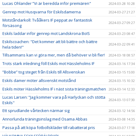
Lucas Ohlander ”Vi är beredda inför premiären"
2024-03-28 10:28
Genrep mot Husqvarna för Eskilsdamerna
2024-03-27 21:27
Motståndarkoll: Tvååkers IF peppat av fantastisk
2024-03-27 09:27
försäsong
Eskils laddar inför genrep mot Landskrona BoIS
2024-03-23 08:47
Eskilscoachen: "Det kommer att bli bättre och bättre
2024-03-22 09:41
hela tiden!"
Tillsammans kan vi göra mer, men då behöver vi bli fler!
2024-03-18 08:57
Trots stark inledning föll Eskils mot Hässleholms IF
2024-03-16 17:34
”Bobbe” tog steget från Eskils till Allsvenskan
2024-03-15 15:00
Eskils damer möter allsvenskt motstånd
2024-03-15 10:32
Eskils möter Hässleholms IF i näst sista träningsmatchen
2024-03-14 12:33
Lucas Larsen: ”Jag kommer vara på Harlyckan och stötta
2024-03-13 07:30
Eskils"
Ett sprudlande vårtecken närmar sig
2024-03-12 14:56
Annorlunda träningsinslag med Osama Abbas
2024-03-08 14:35
Passa på att köpa fotbollskläder till rabatterat pris
2024-03-07 17:18
VÄLKOMNA ESKILSFÖRÄLDRAR!