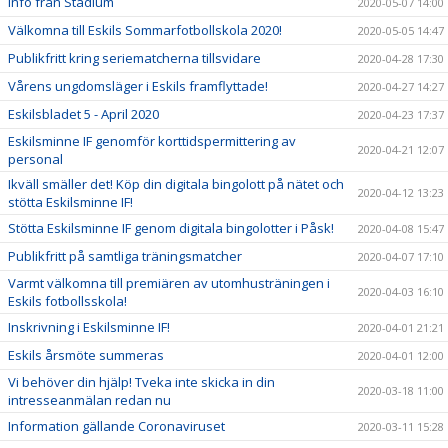
Info från Stadium
2020-05-07 14:00
Välkomna till Eskils Sommarfotbollskola 2020!
2020-05-05 14:47
Publikfritt kring seriematcherna tillsvidare
2020-04-28 17:30
Vårens ungdomsläger i Eskils framflyttade!
2020-04-27 14:27
Eskilsbladet 5 - April 2020
2020-04-23 17:37
Eskilsminne IF genomför korttidspermittering av
2020-04-21 12:07
personal
Ikväll smäller det! Köp din digitala bingolott på nätet och
2020-04-12 13:23
stötta Eskilsminne IF!
Stötta Eskilsminne IF genom digitala bingolotter i Påsk!
2020-04-08 15:47
Publikfritt på samtliga träningsmatcher
2020-04-07 17:10
Varmt välkomna till premiären av utomhusträningen i
2020-04-03 16:10
Eskils fotbollsskola!
Inskrivning i Eskilsminne IF!
2020-04-01 21:21
Eskils årsmöte summeras
2020-04-01 12:00
Vi behöver din hjälp! Tveka inte skicka in din
2020-03-18 11:00
intresseanmälan redan nu
Information gällande Coronaviruset
2020-03-11 15:28