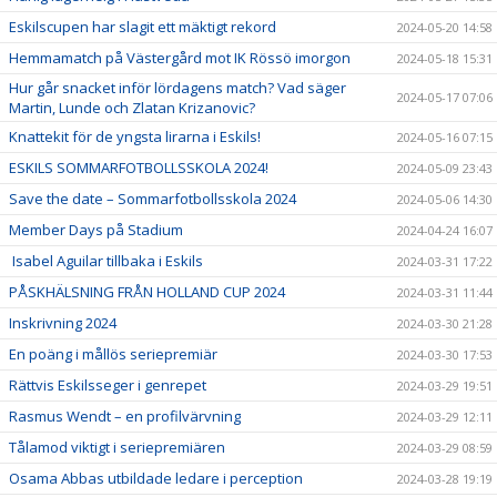
Eskilscupen har slagit ett mäktigt rekord
2024-05-20 14:58
Hemmamatch på Västergård mot IK Rössö imorgon
2024-05-18 15:31
Hur går snacket inför lördagens match? Vad säger
2024-05-17 07:06
Martin, Lunde och Zlatan Krizanovic?
Knattekit för de yngsta lirarna i Eskils!
2024-05-16 07:15
ESKILS SOMMARFOTBOLLSSKOLA 2024!
2024-05-09 23:43
Save the date – Sommarfotbollsskola 2024
2024-05-06 14:30
Member Days på Stadium
2024-04-24 16:07
Isabel Aguilar tillbaka i Eskils
2024-03-31 17:22
PÅSKHÄLSNING FRÅN HOLLAND CUP 2024
2024-03-31 11:44
Inskrivning 2024
2024-03-30 21:28
En poäng i mållös seriepremiär
2024-03-30 17:53
Rättvis Eskilsseger i genrepet
2024-03-29 19:51
Rasmus Wendt – en profilvärvning
2024-03-29 12:11
Tålamod viktigt i seriepremiären
2024-03-29 08:59
Osama Abbas utbildade ledare i perception
2024-03-28 19:19