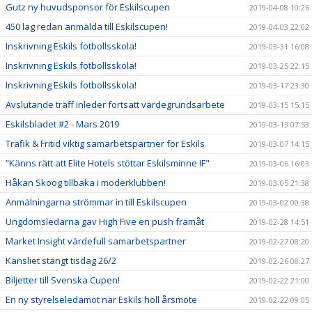
Gutz ny huvudsponsor för Eskilscupen
2019-04-08 10:26
450 lag redan anmälda till Eskilscupen!
2019-04-03 22:02
Inskrivning Eskils fotbollsskola!
2019-03-31 16:08
Inskrivning Eskils fotbollsskola!
2019-03-25 22:15
Inskrivning Eskils fotbollsskola!
2019-03-17 23:30
Avslutande träff inleder fortsatt värdegrundsarbete
2019-03-15 15:15
Eskilsbladet #2 - Mars 2019
2019-03-13 07:53
Trafik & Fritid viktig samarbetspartner för Eskils
2019-03-07 14:15
”Känns rätt att Elite Hotels stöttar Eskilsminne IF"
2019-03-06 16:03
Håkan Skoog tillbaka i moderklubben!
2019-03-05 21:38
Anmälningarna strömmar in till Eskilscupen
2019-03-02 00:38
Ungdomsledarna gav High Five en push framåt
2019-02-28 14:51
Market Insight värdefull samarbetspartner
2019-02-27 08:20
Kansliet stängt tisdag 26/2
2019-02-26 08:27
Biljetter till Svenska Cupen!
2019-02-22 21:00
En ny styrelseledamot när Eskils höll årsmöte
2019-02-22 09:05