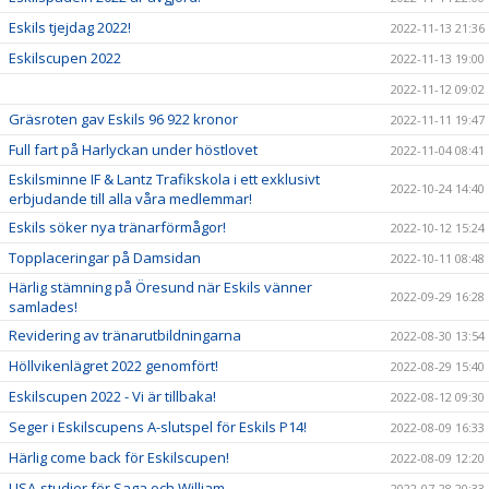
Eskils tjejdag 2022!
2022-11-13 21:36
Eskilscupen 2022
2022-11-13 19:00
2022-11-12 09:02
Gräsroten gav Eskils 96 922 kronor
2022-11-11 19:47
Full fart på Harlyckan under höstlovet
2022-11-04 08:41
Eskilsminne IF & Lantz Trafikskola i ett exklusivt
2022-10-24 14:40
erbjudande till alla våra medlemmar!
Eskils söker nya tränarförmågor!
2022-10-12 15:24
Topplaceringar på Damsidan
2022-10-11 08:48
Härlig stämning på Öresund när Eskils vänner
2022-09-29 16:28
samlades!
Revidering av tränarutbildningarna
2022-08-30 13:54
Höllvikenlägret 2022 genomfört!
2022-08-29 15:40
Eskilscupen 2022 - Vi är tillbaka!
2022-08-12 09:30
Seger i Eskilscupens A-slutspel för Eskils P14!
2022-08-09 16:33
Härlig come back för Eskilscupen!
2022-08-09 12:20
USA-studier för Saga och William
2022-07-28 20:33