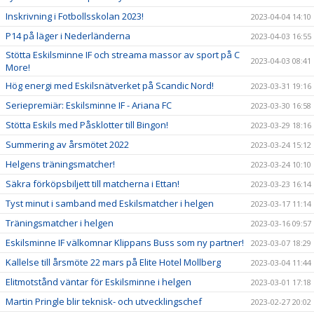
Inskrivning i Fotbollsskolan 2023!
2023-04-04 14:10
P14 på läger i Nederländerna
2023-04-03 16:55
Stötta Eskilsminne IF och streama massor av sport på C
2023-04-03 08:41
More!
Hög energi med Eskilsnätverket på Scandic Nord!
2023-03-31 19:16
Seriepremiär: Eskilsminne IF - Ariana FC
2023-03-30 16:58
Stötta Eskils med Påsklotter till Bingon!
2023-03-29 18:16
Summering av årsmötet 2022
2023-03-24 15:12
Helgens träningsmatcher!
2023-03-24 10:10
Säkra förköpsbiljett till matcherna i Ettan!
2023-03-23 16:14
Tyst minut i samband med Eskilsmatcher i helgen
2023-03-17 11:14
Träningsmatcher i helgen
2023-03-16 09:57
Eskilsminne IF välkomnar Klippans Buss som ny partner!
2023-03-07 18:29
Kallelse till årsmöte 22 mars på Elite Hotel Mollberg
2023-03-04 11:44
Elitmotstånd väntar för Eskilsminne i helgen
2023-03-01 17:18
Martin Pringle blir teknisk- och utvecklingschef
2023-02-27 20:02