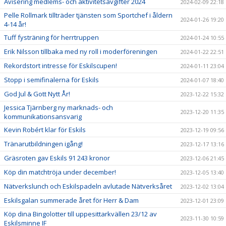
Avisering medlems- och aktivitetsavgifter 2024
2024-02-09 22:18
Pelle Rollmark tillträder tjänsten som Sportchef i åldern
2024-01-26 19:20
4-14 år!
Tuff fysträning för herrtruppen
2024-01-24 10:55
Erik Nilsson tillbaka med ny roll i moderföreningen
2024-01-22 22:51
Rekordstort intresse för Eskilscupen!
2024-01-11 23:04
Stopp i semifinalerna för Eskils
2024-01-07 18:40
God Jul & Gott Nytt År!
2023-12-22 15:32
Jessica Tjärnberg ny marknads- och
2023-12-20 11:35
kommunikationsansvarig
Kevin Robért klar för Eskils
2023-12-19 09:56
Tränarutbildningen igång!
2023-12-17 13:16
Gräsroten gav Eskils 91 243 kronor
2023-12-06 21:45
Köp din matchtröja under december!
2023-12-05 13:40
Nätverkslunch och Eskilspadeln avlutade Nätverksåret
2023-12-02 13:04
Eskilsgalan summerade året för Herr & Dam
2023-12-01 23:09
Köp dina Bingolotter till uppesittarkvällen 23/12 av
2023-11-30 10:59
Eskilsminne IF