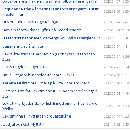
Dags för årets inskrivning av nya fotbollslirare i Eskils!
2022-04-07 16:30
Erbjudande från vår partner Länsförsäkringar till Eskils
2022-03-29 16:30
medlemmar!
HFA prisade Eskils unga talanger
2022-03-24 22:41
Nätverksåret kickade igång på Scandic Nord!
2022-03-11 16:58
Halländskt besök med Varbergs BoIS på Västergårds IP
2022-03-05 20:16
Summering av årsmötet
2022-03-04 14:11
Eskils återstartar Herr Motion (Oldboys) till säsongen
2022-02-24 16:26
2022!
Eskils ungdomsläger 2022!
2022-02-23 17:24
Linus Gregard blir spelarutbildare i Eskils
2022-02-10 13:27
Kallelse till årsmöte 3 mars på Elite Hotel Mollberg
2022-02-10 10:58
Gott resultat för Eskilsminne IF i Akademicertifieringen
2022-02-01 11:48
2021
Lukrativt erbjudande för Eskilsmedlemmar hos Nordic
2022-01-19 14:33
Wellness!
Eskilsminne FF nytt lag i Nordvästskåne
2022-01-14 13:32
God Jul och Gott Nytt År!
2021-12-22 16:13