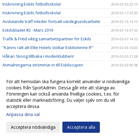
Inskrivning Eskils fotbollsskola!
2019-03-25 22:15
Inskrivning Eskils fotbollsskola!
2019-03-17 23:30
Avslutande träff inleder fortsatt värdegrundsarbete
2019-03-15 15:15
Eskilsbladet #2 - Mars 2019
2019-03-13 07:53
Trafik & Fritid viktig samarbetspartner för Eskils
2019-03-07 14:15
”Känns rätt att Elite Hotels stöttar Eskilsminne IF"
2019-03-06 16:03
Håkan Skoog tillbaka i moderklubben!
2019-03-05 21:38
Anmälningarna strömmar in till Eskilscupen
2019-03-02 00:38
Ungdomsledarna gav High Five en push framåt
2019-02-28 14:51
För att hemsidan ska fungera korrekt använder vi nödvändiga
Market Insight värdefull samarbetspartner
2019-02-27 08:20
cookies från SportAdmin. Dessa går inte att stänga av.
Kansliet stängt tisdag 26/2
2019-02-26 08:27
Föreningen kan också använda frivilliga cookies, t.ex. för
Biljetter till Svenska Cupen!
statistik eller marknadsföring. Du väljer själv om du vill
2019-02-22 21:00
acceptera dessa.
En ny styrelseledamot när Eskils höll årsmöte
2019-02-22 09:05
Anpassa dina val
Kallelse till årsmöte 21/2 på Elite Hotel Mollberg
2019-02-13 17:01
Tisdag 12/2 är kansliet stängt!
2019-02-11 16:15
Acceptera nödvändiga
Acceptera alla
Spelarträffar inom High Five ger en gemensam syn från
2019-02-08 09:21