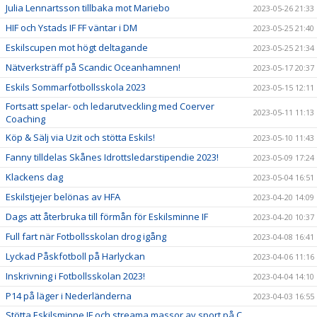
Julia Lennartsson tillbaka mot Mariebo
2023-05-26 21:33
HIF och Ystads IF FF väntar i DM
2023-05-25 21:40
Eskilscupen mot högt deltagande
2023-05-25 21:34
Nätverksträff på Scandic Oceanhamnen!
2023-05-17 20:37
Eskils Sommarfotbollsskola 2023
2023-05-15 12:11
Fortsatt spelar- och ledarutveckling med Coerver
2023-05-11 11:13
Coaching
Köp & Sälj via Uzit och stötta Eskils!
2023-05-10 11:43
Fanny tilldelas Skånes Idrottsledarstipendie 2023!
2023-05-09 17:24
Klackens dag
2023-05-04 16:51
Eskilstjejer belönas av HFA
2023-04-20 14:09
Dags att återbruka till förmån för Eskilsminne IF
2023-04-20 10:37
Full fart när Fotbollsskolan drog igång
2023-04-08 16:41
Lyckad Påskfotboll på Harlyckan
2023-04-06 11:16
Inskrivning i Fotbollsskolan 2023!
2023-04-04 14:10
P14 på läger i Nederländerna
2023-04-03 16:55
Stötta Eskilsminne IF och streama massor av sport på C