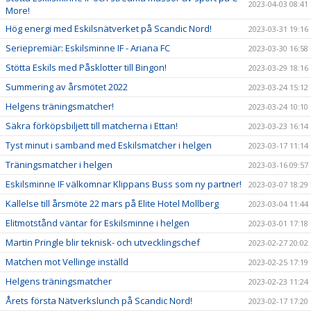
2023-04-03 08:41
More!
Hög energi med Eskilsnätverket på Scandic Nord!
2023-03-31 19:16
Seriepremiär: Eskilsminne IF - Ariana FC
2023-03-30 16:58
Stötta Eskils med Påsklotter till Bingon!
2023-03-29 18:16
Summering av årsmötet 2022
2023-03-24 15:12
Helgens träningsmatcher!
2023-03-24 10:10
Säkra förköpsbiljett till matcherna i Ettan!
2023-03-23 16:14
Tyst minut i samband med Eskilsmatcher i helgen
2023-03-17 11:14
Träningsmatcher i helgen
2023-03-16 09:57
Eskilsminne IF välkomnar Klippans Buss som ny partner!
2023-03-07 18:29
Kallelse till årsmöte 22 mars på Elite Hotel Mollberg
2023-03-04 11:44
Elitmotstånd väntar för Eskilsminne i helgen
2023-03-01 17:18
Martin Pringle blir teknisk- och utvecklingschef
2023-02-27 20:02
Matchen mot Vellinge inställd
2023-02-25 17:19
Helgens träningsmatcher
2023-02-23 11:24
Årets första Nätverkslunch på Scandic Nord!
2023-02-17 17:20