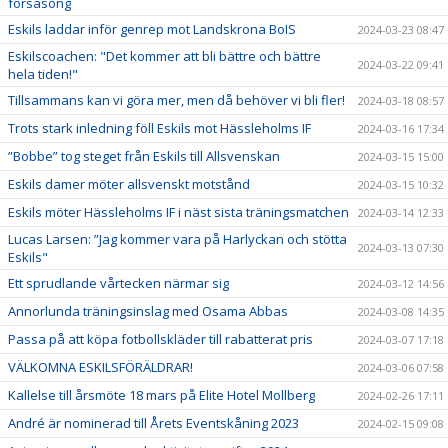
försäsong
Eskils laddar inför genrep mot Landskrona BoIS
2024-03-23 08:47
Eskilscoachen: "Det kommer att bli bättre och bättre
2024-03-22 09:41
hela tiden!"
Tillsammans kan vi göra mer, men då behöver vi bli fler!
2024-03-18 08:57
Trots stark inledning föll Eskils mot Hässleholms IF
2024-03-16 17:34
”Bobbe” tog steget från Eskils till Allsvenskan
2024-03-15 15:00
Eskils damer möter allsvenskt motstånd
2024-03-15 10:32
Eskils möter Hässleholms IF i näst sista träningsmatchen
2024-03-14 12:33
Lucas Larsen: ”Jag kommer vara på Harlyckan och stötta
2024-03-13 07:30
Eskils"
Ett sprudlande vårtecken närmar sig
2024-03-12 14:56
Annorlunda träningsinslag med Osama Abbas
2024-03-08 14:35
Passa på att köpa fotbollskläder till rabatterat pris
2024-03-07 17:18
VÄLKOMNA ESKILSFÖRÄLDRAR!
2024-03-06 07:58
Kallelse till årsmöte 18 mars på Elite Hotel Mollberg
2024-02-26 17:11
André är nominerad till Årets Eventskåning 2023
2024-02-15 09:08