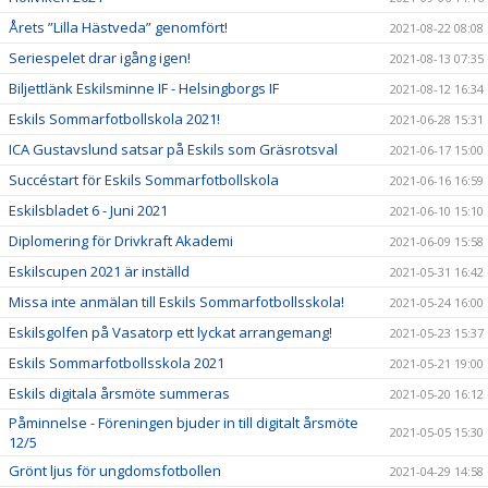
Årets ”Lilla Hästveda” genomfört!
2021-08-22 08:08
Seriespelet drar igång igen!
2021-08-13 07:35
Biljettlänk Eskilsminne IF - Helsingborgs IF
2021-08-12 16:34
Eskils Sommarfotbollskola 2021!
2021-06-28 15:31
ICA Gustavslund satsar på Eskils som Gräsrotsval
2021-06-17 15:00
Succéstart för Eskils Sommarfotbollskola
2021-06-16 16:59
Eskilsbladet 6 - Juni 2021
2021-06-10 15:10
Diplomering för Drivkraft Akademi
2021-06-09 15:58
Eskilscupen 2021 är inställd
2021-05-31 16:42
Missa inte anmälan till Eskils Sommarfotbollsskola!
2021-05-24 16:00
Eskilsgolfen på Vasatorp ett lyckat arrangemang!
2021-05-23 15:37
Eskils Sommarfotbollsskola 2021
2021-05-21 19:00
Eskils digitala årsmöte summeras
2021-05-20 16:12
Påminnelse - Föreningen bjuder in till digitalt årsmöte
2021-05-05 15:30
12/5
Grönt ljus för ungdomsfotbollen
2021-04-29 14:58