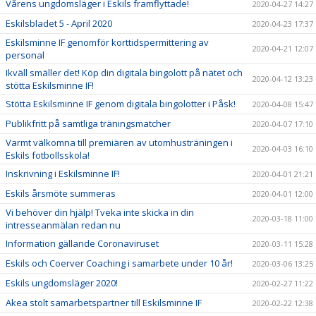
Vårens ungdomsläger i Eskils framflyttade!
2020-04-27 14:27
Eskilsbladet 5 - April 2020
2020-04-23 17:37
Eskilsminne IF genomför korttidspermittering av
2020-04-21 12:07
personal
Ikväll smäller det! Köp din digitala bingolott på nätet och
2020-04-12 13:23
stötta Eskilsminne IF!
Stötta Eskilsminne IF genom digitala bingolotter i Påsk!
2020-04-08 15:47
Publikfritt på samtliga träningsmatcher
2020-04-07 17:10
Varmt välkomna till premiären av utomhusträningen i
2020-04-03 16:10
Eskils fotbollsskola!
Inskrivning i Eskilsminne IF!
2020-04-01 21:21
Eskils årsmöte summeras
2020-04-01 12:00
Vi behöver din hjälp! Tveka inte skicka in din
2020-03-18 11:00
intresseanmälan redan nu
Information gällande Coronaviruset
2020-03-11 15:28
Eskils och Coerver Coaching i samarbete under 10 år!
2020-03-06 13:25
Eskils ungdomsläger 2020!
2020-02-27 11:22
Akea stolt samarbetspartner till Eskilsminne IF
2020-02-22 12:38