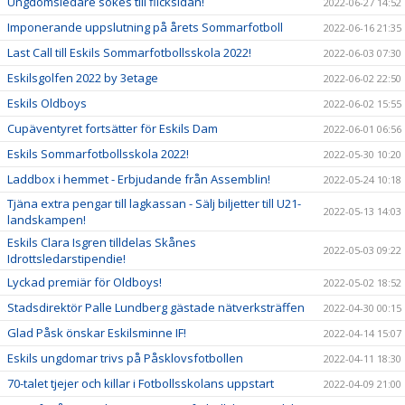
Ungdomsledare sökes till flicksidan!
2022-06-27 14:52
Imponerande uppslutning på årets Sommarfotboll
2022-06-16 21:35
Last Call till Eskils Sommarfotbollsskola 2022!
2022-06-03 07:30
Eskilsgolfen 2022 by 3etage
2022-06-02 22:50
Eskils Oldboys
2022-06-02 15:55
Cupäventyret fortsätter för Eskils Dam
2022-06-01 06:56
Eskils Sommarfotbollsskola 2022!
2022-05-30 10:20
Laddbox i hemmet - Erbjudande från Assemblin!
2022-05-24 10:18
Tjäna extra pengar till lagkassan - Sälj biljetter till U21-
2022-05-13 14:03
landskampen!
Eskils Clara Isgren tilldelas Skånes
2022-05-03 09:22
Idrottsledarstipendie!
Lyckad premiär för Oldboys!
2022-05-02 18:52
Stadsdirektör Palle Lundberg gästade nätverksträffen
2022-04-30 00:15
Glad Påsk önskar Eskilsminne IF!
2022-04-14 15:07
Eskils ungdomar trivs på Påsklovsfotbollen
2022-04-11 18:30
70-talet tjejer och killar i Fotbollsskolans uppstart
2022-04-09 21:00