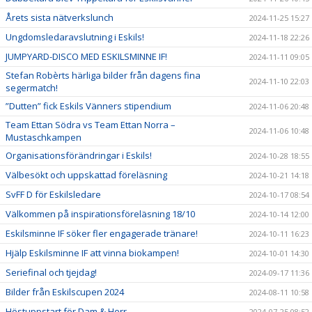
Årets sista nätverkslunch
2024-11-25 15:27
Ungdomsledaravslutning i Eskils!
2024-11-18 22:26
JUMPYARD-DISCO MED ESKILSMINNE IF!
2024-11-11 09:05
Stefan Robèrts härliga bilder från dagens fina
2024-11-10 22:03
segermatch!
”Dutten” fick Eskils Vänners stipendium
2024-11-06 20:48
Team Ettan Södra vs Team Ettan Norra –
2024-11-06 10:48
Mustaschkampen
Organisationsförändringar i Eskils!
2024-10-28 18:55
Välbesökt och uppskattad föreläsning
2024-10-21 14:18
SvFF D för Eskilsledare
2024-10-17 08:54
Välkommen på inspirationsföreläsning 18/10
2024-10-14 12:00
Eskilsminne IF söker fler engagerade tränare!
2024-10-11 16:23
Hjälp Eskilsminne IF att vinna biokampen!
2024-10-01 14:30
Seriefinal och tjejdag!
2024-09-17 11:36
Bilder från Eskilscupen 2024
2024-08-11 10:58
Höstuppstart för Dam & Herr
2024-07-25 08:52