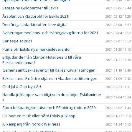
3etage ny Guldpartner till Eskils
2021-03-06 13:44
Årsplan och Klädprofil för Eskils 2021!
2021-02-12 15:29
Den årliga ledarkickoffen blev digital
2021-02-08 15:57
Aviseringar medlems- och träningsavgifterna för 2021
2021-02-04 13:52
Seriespelet 2021
2021-02-01 15:53
Puma blir Eskils nya märkesleverantör
2021-01-28 11:10
Erbjudande från Clarion Hotel Sea U till våra
2021-01-21 18:18
Eskilsmedlemmar!
Gemensamt Eskilsäventyr till Kalles Kaviar i Smögen
2021-01-19 12:49
Eskilsminne IF når tre stjärnor i Akademicertifieringen
2021-01-09 17:42
God Jul & Gott Nytt År!
2020-12-23 11:31
Handla julklappar samtidigt som du stödjer Eskilsminne
2020-12-04 10:24
IF
Stora besparingsinsatser och RF-bidrag räddar 2020
2020-12-02 11:40
Ge bort en mjuk eller hård Eskils-julklapp!
2020-11-27 15:58
Julkampanj från Nordic Wellness
2020-11-24 16:50