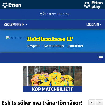
ESKILSCUPEN 2026!
ESKILSMINNE IF
LOGGA IN
Eskilsminne IF
Respekt – Kamratskap – Jämlikhet
HEM
NYHETER
BILDER ESKILSCUPEN
OM KLUBBEN
Eskils söker nya tränarförmågor!
<
>