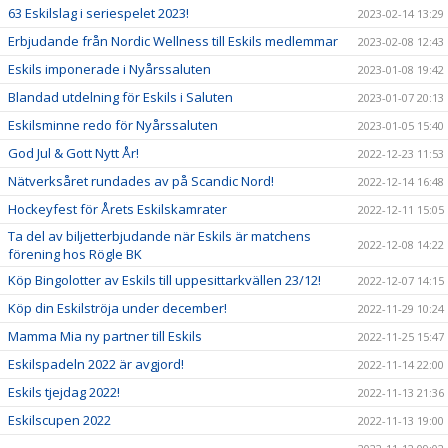
63 Eskilslag i seriespelet 2023!
2023-02-14 13:29
Erbjudande från Nordic Wellness till Eskils medlemmar
2023-02-08 12:43
Eskils imponerade i Nyårssaluten
2023-01-08 19:42
Blandad utdelning för Eskils i Saluten
2023-01-07 20:13
Eskilsminne redo för Nyårssaluten
2023-01-05 15:40
God Jul & Gott Nytt År!
2022-12-23 11:53
Nätverksåret rundades av på Scandic Nord!
2022-12-14 16:48
Hockeyfest för Årets Eskilskamrater
2022-12-11 15:05
Ta del av biljetterbjudande när Eskils är matchens
2022-12-08 14:22
förening hos Rögle BK
Köp Bingolotter av Eskils till uppesittarkvällen 23/12!
2022-12-07 14:15
Köp din Eskilströja under december!
2022-11-29 10:24
Mamma Mia ny partner till Eskils
2022-11-25 15:47
Eskilspadeln 2022 är avgjord!
2022-11-14 22:00
Eskils tjejdag 2022!
2022-11-13 21:36
Eskilscupen 2022
2022-11-13 19:00