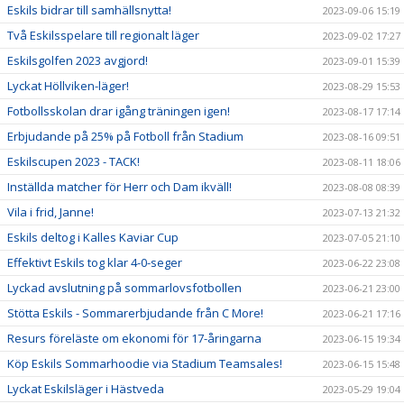
Eskils bidrar till samhällsnytta!
2023-09-06 15:19
Två Eskilsspelare till regionalt läger
2023-09-02 17:27
Eskilsgolfen 2023 avgjord!
2023-09-01 15:39
Lyckat Höllviken-läger!
2023-08-29 15:53
Fotbollsskolan drar igång träningen igen!
2023-08-17 17:14
Erbjudande på 25% på Fotboll från Stadium
2023-08-16 09:51
Eskilscupen 2023 - TACK!
2023-08-11 18:06
Inställda matcher för Herr och Dam ikväll!
2023-08-08 08:39
Vila i frid, Janne!
2023-07-13 21:32
Eskils deltog i Kalles Kaviar Cup
2023-07-05 21:10
Effektivt Eskils tog klar 4-0-seger
2023-06-22 23:08
Lyckad avslutning på sommarlovsfotbollen
2023-06-21 23:00
Stötta Eskils - Sommarerbjudande från C More!
2023-06-21 17:16
Resurs föreläste om ekonomi för 17-åringarna
2023-06-15 19:34
Köp Eskils Sommarhoodie via Stadium Teamsales!
2023-06-15 15:48
Lyckat Eskilsläger i Hästveda
2023-05-29 19:04