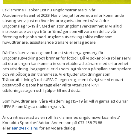
Eskilsminne IF söker just nu ungdomstränare till vår
Akademiverksamhet 2023! När vi börjat förbereda inför kommande
säsong ser vi just nu över ledarorganisationen i våra äldre
ungdomslag 15-19 år. Med en stor ungdomsverksamhet är vi alltid
intresserade av nya tränarförmågor som vill vara en del av vår
förening och jobba med ungdomsutveckling i olika roller som
huvudtränare, assisterande tränare eller lagledare.
Därför söker vi nu dig som har ett stort engagemang för
ungdomsutveckling och brinner för fotboll. Då vi söker olika roller ser vi
att du antingen kan komma in som etablerad tränare med erfarenhet
och utbildning i bagaget eller du som lagt skorna på hyllan som spelare
och vill påbörja din tränarresa. Vi erbjuder utbildningar som
Tränarutbildning D och UEFA C i egen regi, men i övrigt ser vi enbart
positivt på dig som har tagit eller vill ta ytterligare kliv i
utbildningsstegen och hjälper till med detta.
Som huvudtränare i våra Akademilag (15–19 år) vill vi gärna att du har
UEFA B som lägsta utbildningsnivå.
Är du intresserad av en roll i Eskilsminnes ungdomsverksamhet?
Kontakta Sportchef Adrian Andersson på 073-158 79 88
eller
aan@eskils.nu
för en vidare dialog.