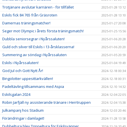
Trotjänare avslutar karriären - för tillfället
2025-01-28 13:12
Eskils fick 84 765 från Gräsroten
2025-01-28 13:10
Damernas träningsmatcher!
2025-01-27 20:08
Seger mot Olympic i årets första träningsmatch!
2025-01-25 15:56
Dubbla seniorsegrar i Nyårssaluten!
2025-01-06 20:28
Guld och silver till Eskils i 13-årsklasserna!
2025-01-06 20:20
Summering av söndag i Nyårssaluten
2025-01-05 20:59
Eskils i Nyårssaluten!
2025-01-04 19:49
God Jul och Gott Nytt År!
2024-12-18 00:34
Bingolotter uppesittarkvällen!
2024-12-18 00:31
Padeltävling tillsammans med Aspia
2024-12-10 14:32
Eskilsgalan 2024
2024-12-04 22:05
Robin Jarfjäll ny assisterande tränare i Herrtruppen
2024-12-04 15:38
Julkampanj hos Stadium
2024-12-03 20:46
Förändringar i damlaget!
2024-11-28 13:58
Dubbeltura blev Trippeltura för Eskilsvänner
2024-11-26 10:45