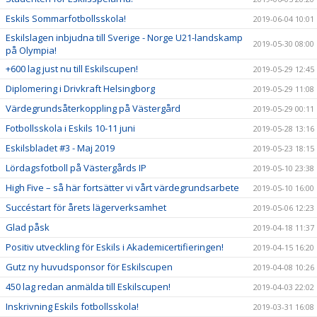
Eskils Sommarfotbollsskola!
2019-06-04 10:01
Eskilslagen inbjudna till Sverige - Norge U21-landskamp
2019-05-30 08:00
på Olympia!
+600 lag just nu till Eskilscupen!
2019-05-29 12:45
Diplomering i Drivkraft Helsingborg
2019-05-29 11:08
Värdegrundsåterkoppling på Västergård
2019-05-29 00:11
Fotbollsskola i Eskils 10-11 juni
2019-05-28 13:16
Eskilsbladet #3 - Maj 2019
2019-05-23 18:15
Lördagsfotboll på Västergårds IP
2019-05-10 23:38
High Five – så här fortsätter vi vårt värdegrundsarbete
2019-05-10 16:00
Succéstart för årets lägerverksamhet
2019-05-06 12:23
Glad påsk
2019-04-18 11:37
Positiv utveckling för Eskils i Akademicertifieringen!
2019-04-15 16:20
Gutz ny huvudsponsor för Eskilscupen
2019-04-08 10:26
450 lag redan anmälda till Eskilscupen!
2019-04-03 22:02
Inskrivning Eskils fotbollsskola!
2019-03-31 16:08