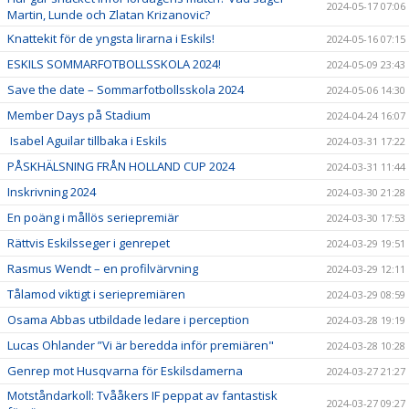
2024-05-17 07:06
Martin, Lunde och Zlatan Krizanovic?
Knattekit för de yngsta lirarna i Eskils!
2024-05-16 07:15
ESKILS SOMMARFOTBOLLSSKOLA 2024!
2024-05-09 23:43
Save the date – Sommarfotbollsskola 2024
2024-05-06 14:30
Member Days på Stadium
2024-04-24 16:07
Isabel Aguilar tillbaka i Eskils
2024-03-31 17:22
PÅSKHÄLSNING FRÅN HOLLAND CUP 2024
2024-03-31 11:44
Inskrivning 2024
2024-03-30 21:28
En poäng i mållös seriepremiär
2024-03-30 17:53
Rättvis Eskilsseger i genrepet
2024-03-29 19:51
Rasmus Wendt – en profilvärvning
2024-03-29 12:11
Tålamod viktigt i seriepremiären
2024-03-29 08:59
Osama Abbas utbildade ledare i perception
2024-03-28 19:19
Lucas Ohlander ”Vi är beredda inför premiären"
2024-03-28 10:28
Genrep mot Husqvarna för Eskilsdamerna
2024-03-27 21:27
Motståndarkoll: Tvååkers IF peppat av fantastisk
2024-03-27 09:27