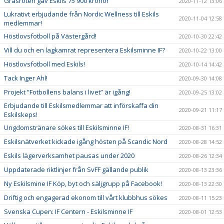
Gräsroten gav Eskils 75 900 kronor
2020-11-12 13:06
Lukrativt erbjudande från Nordic Wellness till Eskils
2020-11-04 12:58
medlemmar!
Höstlovsfotboll på Västergård!
2020-10-30 22:42
Vill du och en lagkamrat representera Eskilsminne IF?
2020-10-22 13:00
Höstlovsfotboll med Eskils!
2020-10-14 14:42
Tack Inger Ahl!
2020-09-30 14:08
Projekt ”Fotbollens balans i livet” är igång!
2020-09-25 13:02
Erbjudande till Eskilsmedlemmar att införskaffa din
2020-09-21 11:17
Eskilskeps!
Ungdomstränare sökes till Eskilsminne IF!
2020-08-31 16:31
Eskilsnätverket kickade igång hösten på Scandic Nord
2020-08-28 14:52
Eskils lägerverksamhet pausas under 2020
2020-08-26 12:34
Uppdaterade riktlinjer från SvFF gällande publik
2020-08-13 23:36
Ny Eskilsmine IF Köp, byt och säljgrupp på Facebook!
2020-08-13 22:30
Driftig och engagerad ekonom till vårt klubbhus sökes
2020-08-11 15:23
Svenska Cupen: IF Centern - Eskilsminne IF
2020-08-01 12:53