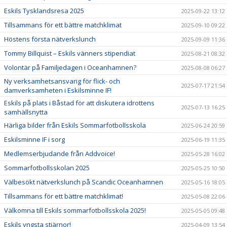
Eskils Tysklandsresa 2025
2025-09-22 13:12
Tillsammans för ett bättre matchklimat
2025-09-10 09:22
Höstens första nätverkslunch
2025-09-09 11:36
Tommy Billquist – Eskils vänners stipendiat
2025-08-21 08:32
Volontär på Familjedagen i Oceanhamnen?
2025-08-08 06:27
Ny verksamhetsansvarig för flick- och
2025-07-17 21:54
damverksamheten i Eskilsminne IF!
Eskils på plats i Båstad för att diskutera idrottens
2025-07-13 16:25
samhällsnytta
Härliga bilder från Eskils Sommarfotbollsskola
2025-06-24 20:59
Eskilsminne IF i sorg
2025-06-19 11:35
Medlemserbjudande från Addvoice!
2025-05-28 16:02
Sommarfotbollsskolan 2025
2025-05-25 10:50
Välbesökt nätverkslunch på Scandic Oceanhamnen
2025-05-16 18:05
Tillsammans för ett bättre matchklimat!
2025-05-08 22:06
Välkomna till Eskils sommarfotbollsskola 2025!
2025-05-05 09:48
Eskils yngsta stjärnor!
2025-04-09 13:54