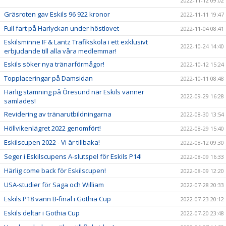
2022-11-12 09:02
Gräsroten gav Eskils 96 922 kronor
2022-11-11 19:47
Full fart på Harlyckan under höstlovet
2022-11-04 08:41
Eskilsminne IF & Lantz Trafikskola i ett exklusivt
2022-10-24 14:40
erbjudande till alla våra medlemmar!
Eskils söker nya tränarförmågor!
2022-10-12 15:24
Topplaceringar på Damsidan
2022-10-11 08:48
Härlig stämning på Öresund när Eskils vänner
2022-09-29 16:28
samlades!
Revidering av tränarutbildningarna
2022-08-30 13:54
Höllvikenlägret 2022 genomfört!
2022-08-29 15:40
Eskilscupen 2022 - Vi är tillbaka!
2022-08-12 09:30
Seger i Eskilscupens A-slutspel för Eskils P14!
2022-08-09 16:33
Härlig come back för Eskilscupen!
2022-08-09 12:20
USA-studier för Saga och William
2022-07-28 20:33
Eskils P18 vann B-final i Gothia Cup
2022-07-23 20:12
Eskils deltar i Gothia Cup
2022-07-20 23:48