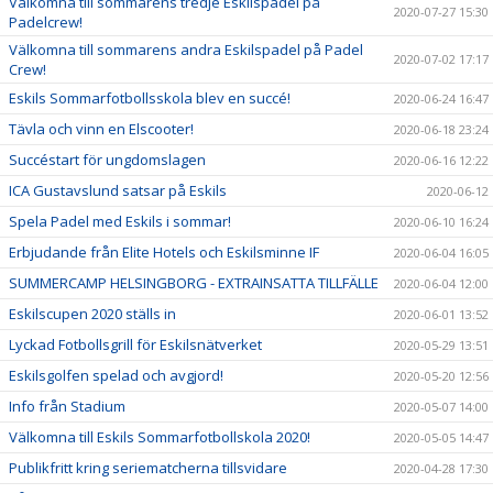
Välkomna till sommarens tredje Eskilspadel på
2020-07-27 15:30
Padelcrew!
Välkomna till sommarens andra Eskilspadel på Padel
2020-07-02 17:17
Crew!
Eskils Sommarfotbollsskola blev en succé!
2020-06-24 16:47
Tävla och vinn en Elscooter!
2020-06-18 23:24
Succéstart för ungdomslagen
2020-06-16 12:22
ICA Gustavslund satsar på Eskils
2020-06-12
Spela Padel med Eskils i sommar!
2020-06-10 16:24
Erbjudande från Elite Hotels och Eskilsminne IF
2020-06-04 16:05
SUMMERCAMP HELSINGBORG - EXTRAINSATTA TILLFÄLLE
2020-06-04 12:00
Eskilscupen 2020 ställs in
2020-06-01 13:52
Lyckad Fotbollsgrill för Eskilsnätverket
2020-05-29 13:51
Eskilsgolfen spelad och avgjord!
2020-05-20 12:56
Info från Stadium
2020-05-07 14:00
Välkomna till Eskils Sommarfotbollskola 2020!
2020-05-05 14:47
Publikfritt kring seriematcherna tillsvidare
2020-04-28 17:30