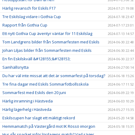
Härlig revansch för Eskils F17
2024-07-21 19:08
Tre Eskilslag vidare i Gothia Cup
2024-07-18 23:47
Rapport från Gothia Cup
2024-07-17 23:01
Ett nytt Gothia Cup äventyr väntar för 11 Eskilslag
2024-07-13 14:57
Tom Landgrens bilder från Sommarfesten med Eskils
2024-06-30 22:48
Johan Liljas bilder från Sommarfesten med Eskils
2024-06-30 22:44
En fin Eskilskväll &#128155;&#128153;
2024-06-30 22:37
Samhällsnytta
2024-06-27 00:14
Du har väl inte missat att det är sommarfest på torsdag?
2024-06-18 15:26
Tre fina dagar med Eskils Sommarfotbollsskola
2024-06-17 11:52
Sommarfest med Eskils den 20 juni
2024-06-09 22:19
Härlig inramning i Hästveda
2024-06-03 10:29
Härlig lägerhelg i Hästveda
2024-05-27 15:35
Eskilscupen har slagit ett mäktigt rekord
2024-05-20 14:58
Hemmamatch på Västergård mot IK Rössö imorgon
2024-05-18 15:31
Hur går snacket inför lördagens match? Vad säger