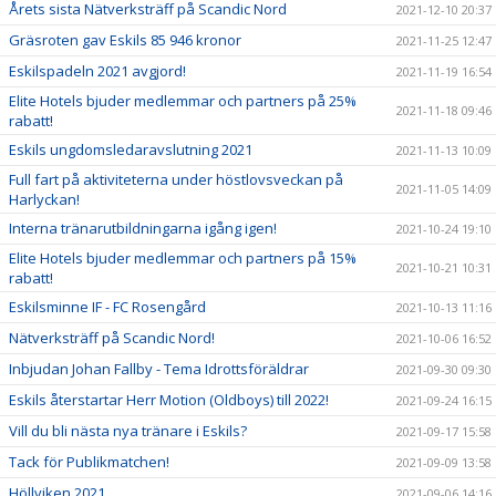
Årets sista Nätverksträff på Scandic Nord
2021-12-10 20:37
Gräsroten gav Eskils 85 946 kronor
2021-11-25 12:47
Eskilspadeln 2021 avgjord!
2021-11-19 16:54
Elite Hotels bjuder medlemmar och partners på 25%
2021-11-18 09:46
rabatt!
Eskils ungdomsledaravslutning 2021
2021-11-13 10:09
Full fart på aktiviteterna under höstlovsveckan på
2021-11-05 14:09
Harlyckan!
Interna tränarutbildningarna igång igen!
2021-10-24 19:10
Elite Hotels bjuder medlemmar och partners på 15%
2021-10-21 10:31
rabatt!
Eskilsminne IF - FC Rosengård
2021-10-13 11:16
Nätverksträff på Scandic Nord!
2021-10-06 16:52
Inbjudan Johan Fallby - Tema Idrottsföräldrar
2021-09-30 09:30
Eskils återstartar Herr Motion (Oldboys) till 2022!
2021-09-24 16:15
Vill du bli nästa nya tränare i Eskils?
2021-09-17 15:58
Tack för Publikmatchen!
2021-09-09 13:58
Höllviken 2021
2021-09-06 14:16