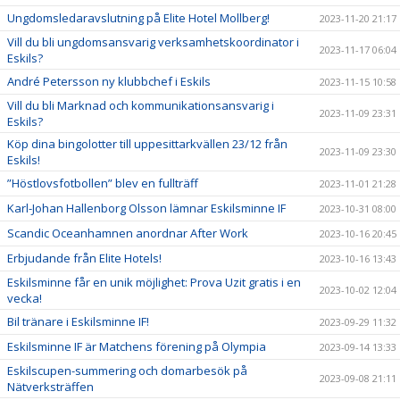
Ungdomsledaravslutning på Elite Hotel Mollberg!
2023-11-20 21:17
Vill du bli ungdomsansvarig verksamhetskoordinator i
2023-11-17 06:04
Eskils?
André Petersson ny klubbchef i Eskils
2023-11-15 10:58
Vill du bli Marknad och kommunikationsansvarig i
2023-11-09 23:31
Eskils?
Köp dina bingolotter till uppesittarkvällen 23/12 från
2023-11-09 23:30
Eskils!
”Höstlovsfotbollen” blev en fullträff
2023-11-01 21:28
Karl-Johan Hallenborg Olsson lämnar Eskilsminne IF
2023-10-31 08:00
Scandic Oceanhamnen anordnar After Work
2023-10-16 20:45
Erbjudande från Elite Hotels!
2023-10-16 13:43
Eskilsminne får en unik möjlighet: Prova Uzit gratis i en
2023-10-02 12:04
vecka!
Bil tränare i Eskilsminne IF!
2023-09-29 11:32
Eskilsminne IF är Matchens förening på Olympia
2023-09-14 13:33
Eskilscupen-summering och domarbesök på
2023-09-08 21:11
Nätverksträffen