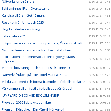
Nätverkslunch 6 mars
2026-03-09 12:48
Eskilsminnes IF:s målvaktscamp!
2026-03-04 13:01
Kallelse till årsmötet 19 mars
2026-02-27 14:31
Resultat från Unicoach 2025
2026-01-09 12:47
Ungdomsledaravslutning!
2025-12-05 13:45
Eskilsgalan 2025
2025-12-04 21:19
Jultips från en av våra huvudpartners, Öresundskraft
2025-11-27 15:24
Nytt medlemserbjudande från Lakritsfabriken
2025-11-04 10:50
Eskilscupen är nominerad till Helsingborgs stads
2025-10-30 16:23
miljöpris!
Vinn en biovisning – och stötta Eskilsminne IF!
2025-10-30 08:39
Nätverksfrukost på Elite Hotel Marina Plaza
2025-10-27 14:24
Vill du vara med och forma framtidens fotbollsspelare?
2025-10-20 08:30
Välkommen till en festlig fotbollsdag på lördag!
2025-10-17 16:45
JUMPYARD-DISCO MED ESKILSMINNE IF!
2025-10-13 09:56
Provspel 2026 Eskils Akademilag
2025-10-06 08:06
Premium Körpaket – Din Väg till Körkortet!
2025-10-02 16:55