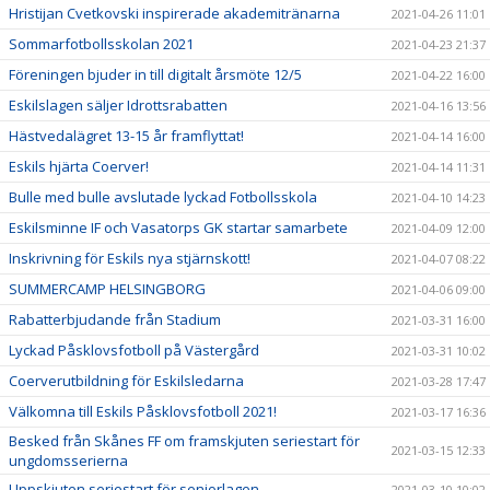
Hristijan Cvetkovski inspirerade akademitränarna
2021-04-26 11:01
Sommarfotbollsskolan 2021
2021-04-23 21:37
Föreningen bjuder in till digitalt årsmöte 12/5
2021-04-22 16:00
Eskilslagen säljer Idrottsrabatten
2021-04-16 13:56
Hästvedalägret 13-15 år framflyttat!
2021-04-14 16:00
Eskils hjärta Coerver!
2021-04-14 11:31
Bulle med bulle avslutade lyckad Fotbollsskola
2021-04-10 14:23
Eskilsminne IF och Vasatorps GK startar samarbete
2021-04-09 12:00
Inskrivning för Eskils nya stjärnskott!
2021-04-07 08:22
SUMMERCAMP HELSINGBORG
2021-04-06 09:00
Rabatterbjudande från Stadium
2021-03-31 16:00
Lyckad Påsklovsfotboll på Västergård
2021-03-31 10:02
Coerverutbildning för Eskilsledarna
2021-03-28 17:47
Välkomna till Eskils Påsklovsfotboll 2021!
2021-03-17 16:36
Besked från Skånes FF om framskjuten seriestart för
2021-03-15 12:33
ungdomsserierna
Uppskjuten seriestart för seniorlagen
2021-03-10 10:02