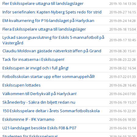
Fler Eskilsspelare uttagna till landslagsläger
2019-10-14 13:36
Inför seriefinalen: Kapten Nyberg Spets redo för strid
2019-09-27 16:15
EM-kvalturnering för P16-landslaget på Harlyckan
2019-09-24 14:28
Flera Eskilsspelare uttagna till landslagsläger
2019-09-18 15:04
Lyckad säsongsavslutning för Eskils 5-mannafotboll på
2019-09-17 10:45
Västergård
Claudiu Moldovan gästade nätverksträffen på Grand
2019-08-30 15:41
Tack för insatserna i Eskilscupen!
2019-08-23 22:28
Eskilscupen är invigd och i full gång!
2019-08-02 16:54
Fotbollsskolan startar upp efter sommaruppehåll!
2019-07-22 01:33
Eskilscupen lottades
2019-06-28 16:45
Välkommen till Derbykväll på Harlyckan!
2019-06-24 07:00
Skånederby - Säkra din biljett redan nu
2019-06-19 15:37
150 Eskilsspelare deltar i årets Sommarfotbollsskola
2019-06-10 22:39
Eskilsminne IF - IFK Värnamo
2019-06-06 18:00
U21-landslaget besökte Eskils F08 & P07
2019-06-06 15:14
Studenten för Eskilsspelarna!
2019-06-05 20:20