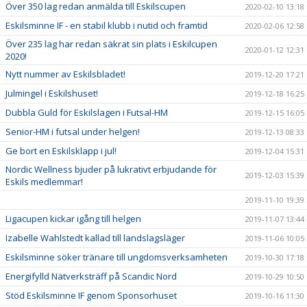
Över 350 lag redan anmälda till Eskilscupen
2020-02-10 13:18
Eskilsminne IF - en stabil klubb i nutid och framtid
2020-02-06 12:58
Över 235 lag har redan säkrat sin plats i Eskilcupen
2020-01-12 12:31
2020!
Nytt nummer av Eskilsbladet!
2019-12-20 17:21
Julmingel i Eskilshuset!
2019-12-18 16:25
Dubbla Guld för Eskilslagen i Futsal-HM
2019-12-15 16:05
Senior-HM i futsal under helgen!
2019-12-13 08:33
Ge bort en Eskilsklapp i jul!
2019-12-04 15:31
Nordic Wellness bjuder på lukrativt erbjudande för
2019-12-03 15:39
Eskils medlemmar!
2019-11-10 19:39
Ligacupen kickar igång till helgen
2019-11-07 13:44
Izabelle Wahlstedt kallad till landslagsläger
2019-11-06 10:05
Eskilsminne söker tränare till ungdomsverksamheten
2019-10-30 17:18
Energifylld Nätverksträff på Scandic Nord
2019-10-29 10:50
Stöd Eskilsminne IF genom Sponsorhuset
2019-10-16 11:30