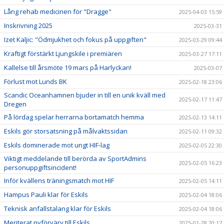
Lång rehab medicinen för "Dragge"
2025-04-03 15:59
Inskrivning 2025
2025-03-31
Izet Kaljic: "Ödmjukhet och fokus på uppgiften"
2025-03-29 09:44
Kraftigt förstärkt Ljungskile i premiären
2025-03-27 17:11
Kallelse till årsmöte 19 mars på Harlyckan!
2025-03-07
Förlust mot Lunds BK
2025-02-18 23:06
Scandic Oceanhamnen bjuder in till en unik kväll med
2025-02-17 11:47
Dregen
På lördag spelar herrarna bortamatch hemma
2025-02-13 14:11
Eskils gör storsatsning på målvaktssidan
2025-02-11 09:32
Eskils dominerade mot ungt HIF-lag
2025-02-05 22:30
Viktigt meddelande till berörda av SportAdmins
2025-02-05 16:23
personuppgiftsincident!
Inför kvällens träningsmatch mot HIF
2025-02-05 14:11
Hampus Pauli klar för Eskils
2025-02-04 18:06
Teknisk anfallstalang klar för Eskils
2025-02-04 18:06
Meriterat nyförvärv till Eskils
2025-01-28 20:17