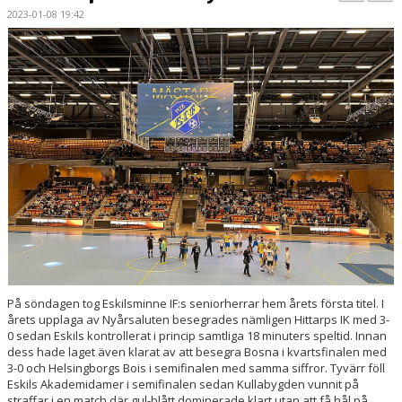
PARTNERS
2023-01-08 19:42
KALENDER
LOKALBOKNING
DOKUMENT/FILER
MEDLEMSKAP
ESKILS LOVFOTBOLL
BILJETTER
MEDLEMSFÖRMÅNER
På söndagen tog Eskilsminne IF:s seniorherrar hem årets första titel. I
årets upplaga av Nyårsaluten besegrades nämligen Hittarps IK med 3-
0 sedan Eskils kontrollerat i princip samtliga 18 minuters speltid. Innan
dess hade laget även klarat av att besegra Bosna i kvartsfinalen med
3-0 och Helsingborgs Bois i semifinalen med samma siffror. Tyvärr föll
Eskils Akademidamer i semifinalen sedan Kullabygden vunnit på
straffar i en match där gul-blått dominerade klart utan att få hål på