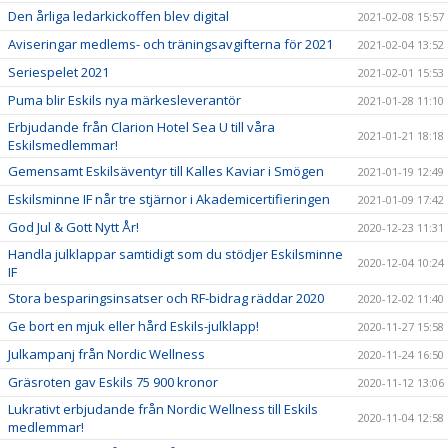
Den årliga ledarkickoffen blev digital
2021-02-08 15:57
Aviseringar medlems- och träningsavgifterna för 2021
2021-02-04 13:52
Seriespelet 2021
2021-02-01 15:53
Puma blir Eskils nya märkesleverantör
2021-01-28 11:10
Erbjudande från Clarion Hotel Sea U till våra
2021-01-21 18:18
Eskilsmedlemmar!
Gemensamt Eskilsäventyr till Kalles Kaviar i Smögen
2021-01-19 12:49
Eskilsminne IF når tre stjärnor i Akademicertifieringen
2021-01-09 17:42
God Jul & Gott Nytt År!
2020-12-23 11:31
Handla julklappar samtidigt som du stödjer Eskilsminne
2020-12-04 10:24
IF
Stora besparingsinsatser och RF-bidrag räddar 2020
2020-12-02 11:40
Ge bort en mjuk eller hård Eskils-julklapp!
2020-11-27 15:58
Julkampanj från Nordic Wellness
2020-11-24 16:50
Gräsroten gav Eskils 75 900 kronor
2020-11-12 13:06
Lukrativt erbjudande från Nordic Wellness till Eskils
2020-11-04 12:58
medlemmar!