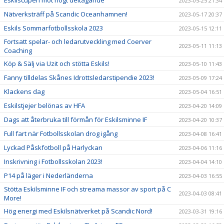
2023-05-25 21:34
Nätverksträff på Scandic Oceanhamnen!
2023-05-17 20:37
Eskils Sommarfotbollsskola 2023
2023-05-15 12:11
Fortsatt spelar- och ledarutveckling med Coerver
2023-05-11 11:13
Coaching
Köp & Sälj via Uzit och stötta Eskils!
2023-05-10 11:43
Fanny tilldelas Skånes Idrottsledarstipendie 2023!
2023-05-09 17:24
Klackens dag
2023-05-04 16:51
Eskilstjejer belönas av HFA
2023-04-20 14:09
Dags att återbruka till förmån för Eskilsminne IF
2023-04-20 10:37
Full fart när Fotbollsskolan drog igång
2023-04-08 16:41
Lyckad Påskfotboll på Harlyckan
2023-04-06 11:16
Inskrivning i Fotbollsskolan 2023!
2023-04-04 14:10
P14 på läger i Nederländerna
2023-04-03 16:55
Stötta Eskilsminne IF och streama massor av sport på C
2023-04-03 08:41
More!
Hög energi med Eskilsnätverket på Scandic Nord!
2023-03-31 19:16