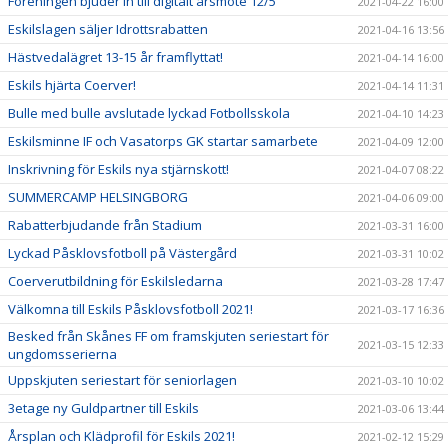
Föreningen bjuder in till digitalt årsmöte 12/5
2021-04-22 16:00
Eskilslagen säljer Idrottsrabatten
2021-04-16 13:56
Hästvedalägret 13-15 år framflyttat!
2021-04-14 16:00
Eskils hjärta Coerver!
2021-04-14 11:31
Bulle med bulle avslutade lyckad Fotbollsskola
2021-04-10 14:23
Eskilsminne IF och Vasatorps GK startar samarbete
2021-04-09 12:00
Inskrivning för Eskils nya stjärnskott!
2021-04-07 08:22
SUMMERCAMP HELSINGBORG
2021-04-06 09:00
Rabatterbjudande från Stadium
2021-03-31 16:00
Lyckad Påsklovsfotboll på Västergård
2021-03-31 10:02
Coerverutbildning för Eskilsledarna
2021-03-28 17:47
Välkomna till Eskils Påsklovsfotboll 2021!
2021-03-17 16:36
Besked från Skånes FF om framskjuten seriestart för
2021-03-15 12:33
ungdomsserierna
Uppskjuten seriestart för seniorlagen
2021-03-10 10:02
3etage ny Guldpartner till Eskils
2021-03-06 13:44
Årsplan och Klädprofil för Eskils 2021!
2021-02-12 15:29