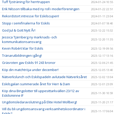
Tuff fysträning för herrtruppen
2024-01-24 10:55
Erik Nilsson tillbaka med ny roll i moderföreningen
2024-01-22 22:51
Rekordstort intresse för Eskilscupen!
2024-01-11 23:04
Stopp i semifinalerna för Eskils
2024-01-07 18:40
God Jul & Gott Nytt År!
2023-12-22 15:32
Jessica Tjärnberg ny marknads- och
2023-12-20 11:35
kommunikationsansvarig
Kevin Robért klar för Eskils
2023-12-19 09:56
Tränarutbildningen igång!
2023-12-17 13:16
Gräsroten gav Eskils 91 243 kronor
2023-12-06 21:45
Köp din matchtröja under december!
2023-12-05 13:40
Nätverkslunch och Eskilspadeln avlutade Nätverksåret
2023-12-02 13:04
Eskilsgalan summerade året för Herr & Dam
2023-12-01 23:09
Köp dina Bingolotter till uppesittarkvällen 23/12 av
2023-11-30 10:59
Eskilsminne IF
Ungdomsledaravslutning på Elite Hotel Mollberg!
2023-11-20 21:17
Vill du bli ungdomsansvarig verksamhetskoordinator i
2023-11-17 06:04
Eskils?