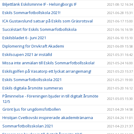
Biljettlänk Eskilsminne IF - Helsingborgs IF
2021-08-12 16:34
Eskils Sommarfotbollskola 2021!
2021-06-28 15:31
ICA Gustavslund satsar på Eskils som Gräsrotsval
2021-06-17 15:00
Succéstart för Eskils Sommarfotbollskola
2021-06-16 16:59
Eskilsbladet 6 - Juni 2021
2021-06-10 15:10
Diplomering för Drivkraft Akademi
2021-06-09 15:58
Eskilscupen 2021 är inställd
2021-05-31 16:42
Missa inte anmälan till Eskils Sommarfotbollsskola!
2021-05-24 16:00
Eskilsgolfen på Vasatorp ett lyckat arrangemang!
2021-05-23 15:37
Eskils Sommarfotbollsskola 2021
2021-05-21 19:00
Eskils digitala årsmöte summeras
2021-05-20 16:12
Påminnelse - Föreningen bjuder in till digitalt årsmöte
2021-05-05 15:30
12/5
Grönt ljus för ungdomsfotbollen
2021-04-29 14:58
Hristijan Cvetkovski inspirerade akademitränarna
2021-04-26 11:01
Sommarfotbollsskolan 2021
2021-04-23 21:37