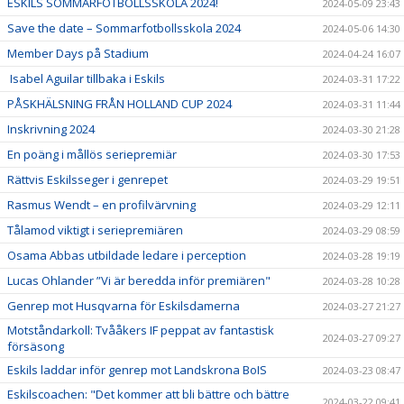
ESKILS SOMMARFOTBOLLSSKOLA 2024!
2024-05-09 23:43
Save the date – Sommarfotbollsskola 2024
2024-05-06 14:30
Member Days på Stadium
2024-04-24 16:07
Isabel Aguilar tillbaka i Eskils
2024-03-31 17:22
PÅSKHÄLSNING FRÅN HOLLAND CUP 2024
2024-03-31 11:44
Inskrivning 2024
2024-03-30 21:28
En poäng i mållös seriepremiär
2024-03-30 17:53
Rättvis Eskilsseger i genrepet
2024-03-29 19:51
Rasmus Wendt – en profilvärvning
2024-03-29 12:11
Tålamod viktigt i seriepremiären
2024-03-29 08:59
Osama Abbas utbildade ledare i perception
2024-03-28 19:19
Lucas Ohlander ”Vi är beredda inför premiären"
2024-03-28 10:28
Genrep mot Husqvarna för Eskilsdamerna
2024-03-27 21:27
Motståndarkoll: Tvååkers IF peppat av fantastisk
2024-03-27 09:27
försäsong
Eskils laddar inför genrep mot Landskrona BoIS
2024-03-23 08:47
Eskilscoachen: "Det kommer att bli bättre och bättre
2024-03-22 09:41