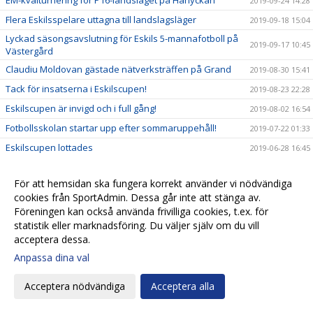
2019-09-24 14:28
Flera Eskilsspelare uttagna till landslagsläger
2019-09-18 15:04
Lyckad säsongsavslutning för Eskils 5-mannafotboll på
2019-09-17 10:45
Västergård
Claudiu Moldovan gästade nätverksträffen på Grand
2019-08-30 15:41
Tack för insatserna i Eskilscupen!
2019-08-23 22:28
Eskilscupen är invigd och i full gång!
2019-08-02 16:54
Fotbollsskolan startar upp efter sommaruppehåll!
2019-07-22 01:33
Eskilscupen lottades
2019-06-28 16:45
Välkommen till Derbykväll på Harlyckan!
2019-06-24 07:00
För att hemsidan ska fungera korrekt använder vi nödvändiga
Skånederby - Säkra din biljett redan nu
2019-06-19 15:37
cookies från SportAdmin. Dessa går inte att stänga av.
150 Eskilsspelare deltar i årets Sommarfotbollsskola
2019-06-10 22:39
Föreningen kan också använda frivilliga cookies, t.ex. för
statistik eller marknadsföring. Du väljer själv om du vill
Eskilsminne IF - IFK Värnamo
2019-06-06 18:00
acceptera dessa.
U21-landslaget besökte Eskils F08 & P07
2019-06-06 15:14
Anpassa dina val
Studenten för Eskilsspelarna!
2019-06-05 20:20
Eskils Sommarfotbollsskola!
2019-06-04 10:01
Acceptera nödvändiga
Acceptera alla
Eskilslagen inbjudna till Sverige - Norge U21-landskamp
2019-05-30 08:00