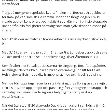
motståndet.
Tidigt på morgonen spelades kvartsfinalen mot Bosna och det blev en
försmak på vad som skulle komma under den långa dagen. Eskils
visade upp ett kontrollerat och taktiskt spel där man i princip stoppade
Bosna från alla farligheter samtidigt som man själv skapade chans på
chans.
Med 12,20 kvar av matchen tryckte Adham Hazime mycket distinkt in 1-
0.
Med 5,19 kvar av matchen dök målfarlige Filip Lundeberg upp och satte
2-0 och med endast 18 sekunder kvar slog Oliver Åkerman in 3-0.
Semifinalen mot Futsalspecialisterna Helsingborgs Bois förutspåddes
av många i den talrika publiken bli en övermäktig uppgift för Eskils.
Helsingborgs Bois hade dittills imponerat med teknik och spelsinne.
Men de förhoppningar som funnits i Helsingborgs Bois grusades rejält.
Eskils skruvade upp tempo och passningsfart ytterligare ett snäpp och
samtidigt som man visade sig vara betydligt bättre fysiskt än
motståndarna.
När det återstod 13,20 skarvade David Jaber tjusigt in en hörna till 1-0.
När det återstod 10,14 visade Adham Hazime åter upp sin fina