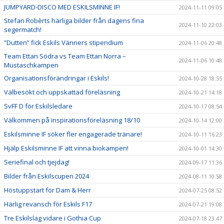
JUMPYARD-DISCO MED ESKILSMINNE IF!
2024-11-11 09:05
Stefan Robèrts härliga bilder från dagens fina
2024-11-10 22:03
segermatch!
”Dutten” fick Eskils Vänners stipendium
2024-11-06 20:48
Team Ettan Södra vs Team Ettan Norra –
2024-11-06 10:48
Mustaschkampen
Organisationsförändringar i Eskils!
2024-10-28 18:55
Välbesökt och uppskattad föreläsning
2024-10-21 14:18
SvFF D för Eskilsledare
2024-10-17 08:54
Välkommen på inspirationsföreläsning 18/10
2024-10-14 12:00
Eskilsminne IF söker fler engagerade tränare!
2024-10-11 16:23
Hjälp Eskilsminne IF att vinna biokampen!
2024-10-01 14:30
Seriefinal och tjejdag!
2024-09-17 11:36
Bilder från Eskilscupen 2024
2024-08-11 10:58
Höstuppstart för Dam & Herr
2024-07-25 08:52
Härlig revansch för Eskils F17
2024-07-21 19:08
Tre Eskilslag vidare i Gothia Cup
2024-07-18 23:47