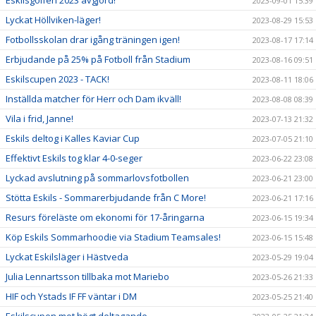
2023-09-01 15:39
Lyckat Höllviken-läger!
2023-08-29 15:53
Fotbollsskolan drar igång träningen igen!
2023-08-17 17:14
Erbjudande på 25% på Fotboll från Stadium
2023-08-16 09:51
Eskilscupen 2023 - TACK!
2023-08-11 18:06
Inställda matcher för Herr och Dam ikväll!
2023-08-08 08:39
Vila i frid, Janne!
2023-07-13 21:32
Eskils deltog i Kalles Kaviar Cup
2023-07-05 21:10
Effektivt Eskils tog klar 4-0-seger
2023-06-22 23:08
Lyckad avslutning på sommarlovsfotbollen
2023-06-21 23:00
Stötta Eskils - Sommarerbjudande från C More!
2023-06-21 17:16
Resurs föreläste om ekonomi för 17-åringarna
2023-06-15 19:34
Köp Eskils Sommarhoodie via Stadium Teamsales!
2023-06-15 15:48
Lyckat Eskilsläger i Hästveda
2023-05-29 19:04
Julia Lennartsson tillbaka mot Mariebo
2023-05-26 21:33
HIF och Ystads IF FF väntar i DM
2023-05-25 21:40
Eskilscupen mot högt deltagande