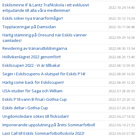
Eskilsminne IF & Lantz Trafikskola i ett exklusivt
2022-10-24 14:40
erbjudande till alla våra medlemmar!
Eskils söker nya tränarförmågor!
2022-10-12 15:24
Topplaceringar på Damsidan
2022-10-11 08:48
Härlig stämning på Öresund när Eskils vänner
2022-09-29 16:28
samlades!
Revidering av tränarutbildningarna
2022-08-30 13:54
Höllvikenlägret 2022 genomfört!
2022-08-29 15:40
Eskilscupen 2022 - Vi är tillbaka!
2022-08-12 09:30
Seger i Eskilscupens A-slutspel för Eskils P14!
2022-08-09 16:33
Härlig come back för Eskilscupen!
2022-08-09 12:20
USA-studier för Saga och William
2022-07-28 20:33
Eskils P18 vann B-final i Gothia Cup
2022-07-23 20:12
Eskils deltar i Gothia Cup
2022-07-20 23:48
Ungdomsledare sökes till flicksidan!
2022-06-27 14:52
Imponerande uppslutning på årets Sommarfotboll
2022-06-16 21:35
Last Call till Eskils Sommarfotbollsskola 2022!
2022-06-03 07:30