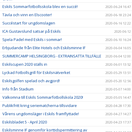
Eskils Sommarfotbollsskola blev en succé!
2020-06-24 16:47
Tävla och vinn en Elscooter!
2020-06-18 23:24
Succéstart för ungdomslagen
2020-06-16 12:22
ICA Gustavslund satsar på Eskils
2020-06-12
Spela Padel med Eskils i sommar!
2020-06-10 16:24
Erbjudande från Elite Hotels och Eskilsminne IF
2020-06-04 16:05
SUMMERCAMP HELSINGBORG - EXTRAINSATTA TILLFÄLLE
2020-06-04 12:00
Eskilscupen 2020 ställs in
2020-06-01 13:52
Lyckad Fotbollsgrill för Eskilsnätverket
2020-05-29 13:51
Eskilsgolfen spelad och avgjord!
2020-05-20 12:56
Info från Stadium
2020-05-07 14:00
Välkomna till Eskils Sommarfotbollskola 2020!
2020-05-05 14:47
Publikfritt kring seriematcherna tillsvidare
2020-04-28 17:30
Vårens ungdomsläger i Eskils framflyttade!
2020-04-27 14:27
Eskilsbladet 5 - April 2020
2020-04-23 17:37
Eskilsminne IF genomför korttidspermittering av