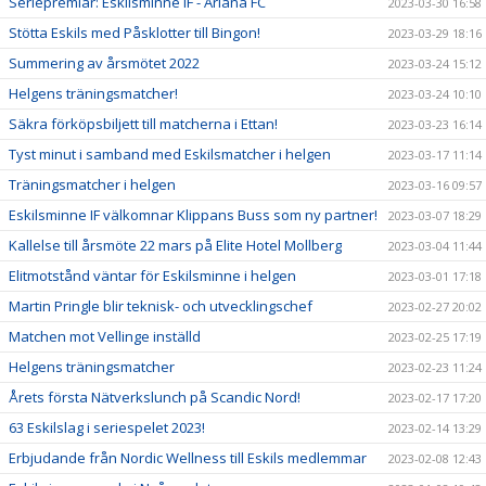
Seriepremiär: Eskilsminne IF - Ariana FC
2023-03-30 16:58
Stötta Eskils med Påsklotter till Bingon!
2023-03-29 18:16
Summering av årsmötet 2022
2023-03-24 15:12
Helgens träningsmatcher!
2023-03-24 10:10
Säkra förköpsbiljett till matcherna i Ettan!
2023-03-23 16:14
Tyst minut i samband med Eskilsmatcher i helgen
2023-03-17 11:14
Träningsmatcher i helgen
2023-03-16 09:57
Eskilsminne IF välkomnar Klippans Buss som ny partner!
2023-03-07 18:29
Kallelse till årsmöte 22 mars på Elite Hotel Mollberg
2023-03-04 11:44
Elitmotstånd väntar för Eskilsminne i helgen
2023-03-01 17:18
Martin Pringle blir teknisk- och utvecklingschef
2023-02-27 20:02
Matchen mot Vellinge inställd
2023-02-25 17:19
Helgens träningsmatcher
2023-02-23 11:24
Årets första Nätverkslunch på Scandic Nord!
2023-02-17 17:20
63 Eskilslag i seriespelet 2023!
2023-02-14 13:29
Erbjudande från Nordic Wellness till Eskils medlemmar
2023-02-08 12:43