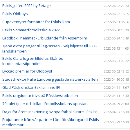
Eskilsgolfen 2022 by 3etage
2022-06-02 22:50
Eskils Oldboys
2022-06-02 15:55
Cupäventyret fortsätter för Eskils Dam
2022-06-01 06:56
Eskils Sommarfotbollsskola 2022!
2022-05-30 10:20
Laddbox i hemmet - Erbjudande från Assemblin!
2022-05-24 10:18
Tjäna extra pengar till lagkassan - Sälj biljetter till U21-
2022-05-13 14:03
landskampen!
Eskils Clara Isgren tilldelas Skånes
2022-05-03 09:22
Idrottsledarstipendie!
Lyckad premiär för Oldboys!
2022-05-02 18:52
Stadsdirektör Palle Lundberg gästade nätverksträffen
2022-04-30 00:15
Glad Påsk önskar Eskilsminne IF!
2022-04-14 15:07
Eskils ungdomar trivs på Påsklovsfotbollen
2022-04-11 18:30
70-talet tjejer och killar i Fotbollsskolans uppstart
2022-04-09 21:00
Dags för årets inskrivning av nya fotbollslirare i Eskils!
2022-04-07 16:30
Erbjudande från vår partner Länsförsäkringar till Eskils
2022-03-29 16:30
medlemmar!