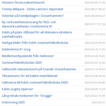
Höstens första nätverkslunch
2025-09-09 11:36
Tommy Billquist – Eskils vänners stipendiat
2025-08-21 08:32
Volontär på Familjedagen i Oceanhamnen?
2025-08-08 06:27
Ny verksamhetsansvarig för flick- och
2025-07-17 21:54
damverksamheten i Eskilsminne IF!
Eskils på plats i Båstad för att diskutera idrottens
2025-07-13 16:25
samhällsnytta
Härliga bilder från Eskils Sommarfotbollsskola
2025-06-24 20:59
Eskilsminne IF i sorg
2025-06-19 11:35
Medlemserbjudande från Addvoice!
2025-05-28 16:02
Sommarfotbollsskolan 2025
2025-05-25 10:50
Välbesökt nätverkslunch på Scandic Oceanhamnen
2025-05-16 18:05
Tillsammans för ett bättre matchklimat!
2025-05-08 22:06
Välkomna till Eskils sommarfotbollsskola 2025!
2025-05-05 09:48
Eskils yngsta stjärnor!
2025-04-09 13:54
Lång rehab medicinen för "Dragge"
2025-04-03 15:59
Inskrivning 2025
2025-03-31