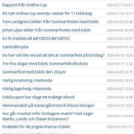
Rapport från Gothia Cup
2024-07-17 23:01
Ett nytt Gothia Cup äventyr väntar för 11 Eskilslag
2024-07-13 14:57
Tom Landgrens bilder från Sommarfesten med Eskils
2024-06-30 22:48
Johan Liljas bilder från Sommarfesten med Eskils
2024-06-30 22:44
En fin Eskilskväll &#128155;&#128153;
2024-06-30 22:37
Samhällsnytta
2024-06-27 00:14
Du har väl inte missat att det är sommarfest på torsdag?
2024-06-18 15:26
Tre fina dagar med Eskils Sommarfotbollsskola
2024-06-17 11:52
Sommarfest med Eskils den 20 juni
2024-06-09 22:19
Härlig inramning i Hästveda
2024-06-03 10:29
Härlig lägerhelg i Hästveda
2024-05-27 15:35
Eskilscupen har slagit ett mäktigt rekord
2024-05-20 14:58
Hemmamatch på Västergård mot IK Rössö imorgon
2024-05-18 15:31
Hur går snacket inför lördagens match? Vad säger
2024-05-17 07:06
Martin, Lunde och Zlatan Krizanovic?
Knattekit för de yngsta lirarna i Eskils!
2024-05-16 07:15