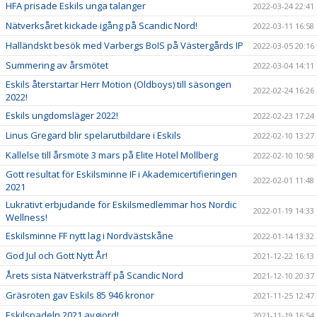
HFA prisade Eskils unga talanger
2022-03-24 22:41
Nätverksåret kickade igång på Scandic Nord!
2022-03-11 16:58
Halländskt besök med Varbergs BoIS på Västergårds IP
2022-03-05 20:16
Summering av årsmötet
2022-03-04 14:11
Eskils återstartar Herr Motion (Oldboys) till säsongen
2022-02-24 16:26
2022!
Eskils ungdomsläger 2022!
2022-02-23 17:24
Linus Gregard blir spelarutbildare i Eskils
2022-02-10 13:27
Kallelse till årsmöte 3 mars på Elite Hotel Mollberg
2022-02-10 10:58
Gott resultat för Eskilsminne IF i Akademicertifieringen
2022-02-01 11:48
2021
Lukrativt erbjudande för Eskilsmedlemmar hos Nordic
2022-01-19 14:33
Wellness!
Eskilsminne FF nytt lag i Nordvästskåne
2022-01-14 13:32
God Jul och Gott Nytt År!
2021-12-22 16:13
Årets sista Nätverksträff på Scandic Nord
2021-12-10 20:37
Gräsroten gav Eskils 85 946 kronor
2021-11-25 12:47
Eskilspadeln 2021 avgjord!
2021-11-19 16:54