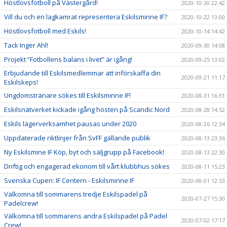
Höstlovsfotboll på Västergård!
2020-10-30 22:42
Vill du och en lagkamrat representera Eskilsminne IF?
2020-10-22 13:00
Höstlovsfotboll med Eskils!
2020-10-14 14:42
Tack Inger Ahl!
2020-09-30 14:08
Projekt ”Fotbollens balans i livet” är igång!
2020-09-25 13:02
Erbjudande till Eskilsmedlemmar att införskaffa din
2020-09-21 11:17
Eskilskeps!
Ungdomstränare sökes till Eskilsminne IF!
2020-08-31 16:31
Eskilsnätverket kickade igång hösten på Scandic Nord
2020-08-28 14:52
Eskils lägerverksamhet pausas under 2020
2020-08-26 12:34
Uppdaterade riktlinjer från SvFF gällande publik
2020-08-13 23:36
Ny Eskilsmine IF Köp, byt och säljgrupp på Facebook!
2020-08-13 22:30
Driftig och engagerad ekonom till vårt klubbhus sökes
2020-08-11 15:23
Svenska Cupen: IF Centern - Eskilsminne IF
2020-08-01 12:53
Välkomna till sommarens tredje Eskilspadel på
2020-07-27 15:30
Padelcrew!
Välkomna till sommarens andra Eskilspadel på Padel
2020-07-02 17:17
Crew!