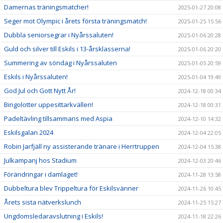
Damernas träningsmatcher!
2025-01-27 20:08
Seger mot Olympic i årets första träningsmatch!
2025-01-25 15:56
Dubbla seniorsegrar i Nyårssaluten!
2025-01-06 20:28
Guld och silver till Eskils i 13-årsklasserna!
2025-01-06 20:20
Summering av söndag i Nyårssaluten
2025-01-05 20:59
Eskils i Nyårssaluten!
2025-01-04 19:49
God Jul och Gott Nytt År!
2024-12-18 00:34
Bingolotter uppesittarkvällen!
2024-12-18 00:31
Padeltävling tillsammans med Aspia
2024-12-10 14:32
Eskilsgalan 2024
2024-12-04 22:05
Robin Jarfjäll ny assisterande tränare i Herrtruppen
2024-12-04 15:38
Julkampanj hos Stadium
2024-12-03 20:46
Förändringar i damlaget!
2024-11-28 13:58
Dubbeltura blev Trippeltura för Eskilsvänner
2024-11-26 10:45
Årets sista nätverkslunch
2024-11-25 15:27
Ungdomsledaravslutning i Eskils!
2024-11-18 22:26