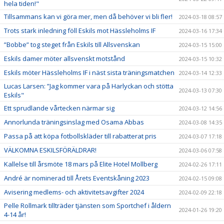
hela tiden!"
Tillsammans kan vi göra mer, men då behöver vi bli fler!
2024-03-18 08:57
Trots stark inledning föll Eskils mot Hässleholms IF
2024-03-16 17:34
”Bobbe” tog steget från Eskils till Allsvenskan
2024-03-15 15:00
Eskils damer möter allsvenskt motstånd
2024-03-15 10:32
Eskils möter Hässleholms IF i näst sista träningsmatchen
2024-03-14 12:33
Lucas Larsen: ”Jag kommer vara på Harlyckan och stötta
2024-03-13 07:30
Eskils"
Ett sprudlande vårtecken närmar sig
2024-03-12 14:56
Annorlunda träningsinslag med Osama Abbas
2024-03-08 14:35
Passa på att köpa fotbollskläder till rabatterat pris
2024-03-07 17:18
VÄLKOMNA ESKILSFÖRÄLDRAR!
2024-03-06 07:58
Kallelse till årsmöte 18 mars på Elite Hotel Mollberg
2024-02-26 17:11
André är nominerad till Årets Eventskåning 2023
2024-02-15 09:08
Avisering medlems- och aktivitetsavgifter 2024
2024-02-09 22:18
Pelle Rollmark tillträder tjänsten som Sportchef i åldern
2024-01-26 19:20
4-14 år!