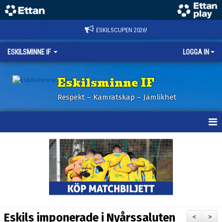
ESKILSCUPEN 2026!
ESKILSMINNE IF
LOGGA IN
Eskilsminne IF
Respekt – Kamratskap – Jämlikhet
HEM
NYHETER
BILDER ESKILSCUPEN
OM KLUBBEN
Eskils imponerade i Nyårssaluten
<
>