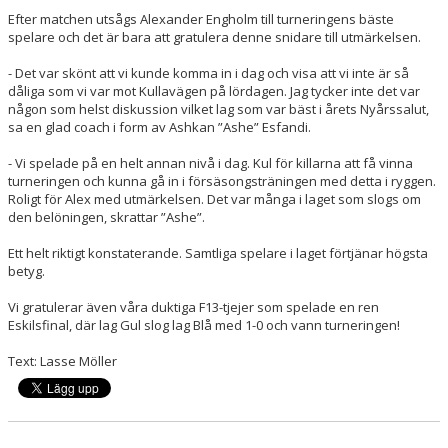
Efter matchen utsågs Alexander Engholm till turneringens bäste
spelare och det är bara att gratulera denne snidare till utmärkelsen.
- Det var skönt att vi kunde komma in i dag och visa att vi inte är så
dåliga som vi var mot Kullavägen på lördagen. Jag tycker inte det var
någon som helst diskussion vilket lag som var bäst i årets Nyårssalut,
sa en glad coach i form av Ashkan ”Ashe” Esfandi.
- Vi spelade på en helt annan nivå i dag. Kul för killarna att få vinna
turneringen och kunna gå in i försäsongsträningen med detta i ryggen.
Roligt för Alex med utmärkelsen. Det var många i laget som slogs om
den belöningen, skrattar ”Ashe”.
Ett helt riktigt konstaterande. Samtliga spelare i laget förtjänar högsta
betyg.
Vi gratulerar även våra duktiga F13-tjejer som spelade en ren
Eskilsfinal, där lag Gul slog lag Blå med 1-0 och vann turneringen!
Text: Lasse Möller