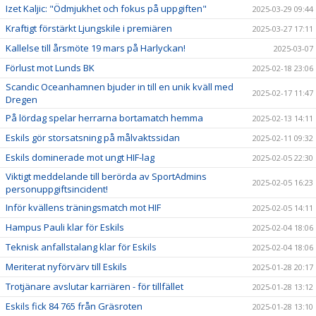
Izet Kaljic: "Ödmjukhet och fokus på uppgiften"
2025-03-29 09:44
Kraftigt förstärkt Ljungskile i premiären
2025-03-27 17:11
Kallelse till årsmöte 19 mars på Harlyckan!
2025-03-07
Förlust mot Lunds BK
2025-02-18 23:06
Scandic Oceanhamnen bjuder in till en unik kväll med
2025-02-17 11:47
Dregen
På lördag spelar herrarna bortamatch hemma
2025-02-13 14:11
Eskils gör storsatsning på målvaktssidan
2025-02-11 09:32
Eskils dominerade mot ungt HIF-lag
2025-02-05 22:30
Viktigt meddelande till berörda av SportAdmins
2025-02-05 16:23
personuppgiftsincident!
Inför kvällens träningsmatch mot HIF
2025-02-05 14:11
Hampus Pauli klar för Eskils
2025-02-04 18:06
Teknisk anfallstalang klar för Eskils
2025-02-04 18:06
Meriterat nyförvärv till Eskils
2025-01-28 20:17
Trotjänare avslutar karriären - för tillfället
2025-01-28 13:12
Eskils fick 84 765 från Gräsroten
2025-01-28 13:10