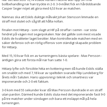
bollbehandling när han tryckte in 2-0. 3-0-målet fick en hårdobbande
Casper Seger nöjet att göra med 6,53 kvar av matchen.
Nämnas ska att Eskils duktige målvakt Johan Stensson limmade en
straff mot slutet och såg till att hålla nollan.
Finalen mot Hittarp - som slagit ut HIF på straffar i semin - var sista
hindret på vägen mot segerpokalen. När det gällde som mest visade
Eskils de kvaliteter laget besitter. Man kontrollerade matchen med en
säker defensiv och en rörlig offensiv som ständigt skapade problem
för Hittarp.
Med 15,10 kvar fick en av turneringens bästa spelare - Max Persson -
äntligen göra sitt första mål när han satte 1-0.
Hittarp lyfte och försökte hitta en kvittering men då kunde Eskils ställa
om snabbt och med 7,18 kvar av speltiden svarade Filip Lundeberg för
årets mål i Saluten. Hans uppvisning i teknik och smartness var
imponerande och 2-0 ett faktum.
3-0 kom med 55 sekunder kvar då Max Persson dundrade in en straff
utan pardon. Därmed kunde Eskils sluta med det imponerande facit 9-0
på tre matcher under söndagen och bara ett insläppt mål på hela
turneringen.