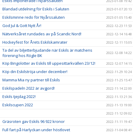
Eskils imponerade i Nyårssaluten
2023-01-08 19:42
Blandad utdelning för Eskils i Saluten
2023-01-07 20:13
Eskilsminne redo för Nyårssaluten
2023-01-05 15:40
God Jul & Gott Nytt År!
2022-12-23 11:53
Nätverksåret rundades av på Scandic Nord!
2022-12-14 16:48
Hockeyfest för Årets Eskilskamrater
2022-12-11 15:05
Ta del av biljetterbjudande när Eskils är matchens
2022-12-08 14:22
förening hos Rögle BK
Köp Bingolotter av Eskils till uppesittarkvällen 23/12!
2022-12-07 14:15
Köp din Eskilströja under december!
2022-11-29 10:24
Mamma Mia ny partner till Eskils
2022-11-25 15:47
Eskilspadeln 2022 är avgjord!
2022-11-14 22:00
Eskils tjejdag 2022!
2022-11-13 21:36
Eskilscupen 2022
2022-11-13 19:00
2022-11-12 09:02
Gräsroten gav Eskils 96 922 kronor
2022-11-11 19:47
Full fart på Harlyckan under höstlovet
2022-11-04 08:41