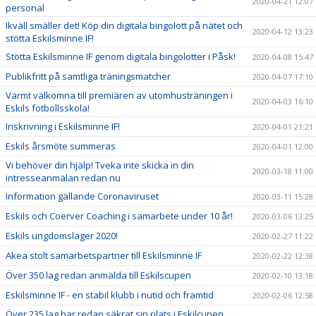
2020-04-21 12:07
personal
Ikväll smäller det! Köp din digitala bingolott på nätet och
2020-04-12 13:23
stötta Eskilsminne IF!
Stötta Eskilsminne IF genom digitala bingolotter i Påsk!
2020-04-08 15:47
Publikfritt på samtliga träningsmatcher
2020-04-07 17:10
Varmt välkomna till premiären av utomhusträningen i
2020-04-03 16:10
Eskils fotbollsskola!
Inskrivning i Eskilsminne IF!
2020-04-01 21:21
Eskils årsmöte summeras
2020-04-01 12:00
Vi behöver din hjälp! Tveka inte skicka in din
2020-03-18 11:00
intresseanmälan redan nu
Information gällande Coronaviruset
2020-03-11 15:28
Eskils och Coerver Coaching i samarbete under 10 år!
2020-03-06 13:25
Eskils ungdomsläger 2020!
2020-02-27 11:22
Akea stolt samarbetspartner till Eskilsminne IF
2020-02-22 12:38
Över 350 lag redan anmälda till Eskilscupen
2020-02-10 13:18
Eskilsminne IF - en stabil klubb i nutid och framtid
2020-02-06 12:58
Över 235 lag har redan säkrat sin plats i Eskilcupen