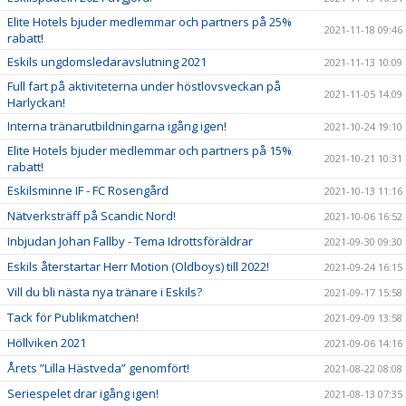
Elite Hotels bjuder medlemmar och partners på 25%
2021-11-18 09:46
rabatt!
Eskils ungdomsledaravslutning 2021
2021-11-13 10:09
Full fart på aktiviteterna under höstlovsveckan på
2021-11-05 14:09
Harlyckan!
Interna tränarutbildningarna igång igen!
2021-10-24 19:10
Elite Hotels bjuder medlemmar och partners på 15%
2021-10-21 10:31
rabatt!
Eskilsminne IF - FC Rosengård
2021-10-13 11:16
Nätverksträff på Scandic Nord!
2021-10-06 16:52
Inbjudan Johan Fallby - Tema Idrottsföräldrar
2021-09-30 09:30
Eskils återstartar Herr Motion (Oldboys) till 2022!
2021-09-24 16:15
Vill du bli nästa nya tränare i Eskils?
2021-09-17 15:58
Tack för Publikmatchen!
2021-09-09 13:58
Höllviken 2021
2021-09-06 14:16
Årets ”Lilla Hästveda” genomfört!
2021-08-22 08:08
Seriespelet drar igång igen!
2021-08-13 07:35