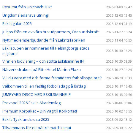
Resultat från Unicoach 2025
2026-01-09 12:47
Ungdomsledaravslutning!
2025-12-05 13:45
Eskilsgalan 2025
2025-12-04 21:19
Jultips från en av våra huvudpartners, Öresundskraft
2025-11-27 15:24
Nytt medlemserbjudande från Lakritsfabriken
2025-11-04 10:50
Eskilscupen är nominerad till Helsingborgs stads
2025-10-30 16:23
miljöpris!
Vinn en biovisning – och stötta Eskilsminne IF!
2025-10-30 08:39
Nätverksfrukost på Elite Hotel Marina Plaza
2025-10-27 14:24
Vill du vara med och forma framtidens fotbollsspelare?
2025-10-20 08:30
Välkommen till en festlig fotbollsdag på lördag!
2025-10-17 16:45
JUMPYARD-DISCO MED ESKILSMINNE IF!
2025-10-13 09:56
Provspel 2026 Eskils Akademilag
2025-10-06 08:06
Premium Körpaket – Din Väg till Körkortet!
2025-10-02 16:55
Eskils Tysklandsresa 2025
2025-09-22 13:12
Tillsammans för ett bättre matchklimat
2025-09-10 09:22