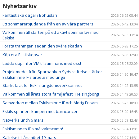
Nyhetsarkiv
Fantastiska dagar i Bohuslän
2026-06-29 08:44
Ett sommarerbjudande från en av våra partners
2026-06-12 13:04
Välkommen till starten på ett aktivt sommarlov med
2026-06-03 17:14
Eskils!
Första träningen sedan den svåra skadan
2026-05-28 17:25
Köp era Eskilskepsar
2026-05-08 12:40
Ladda upp inför VM tillsammans med oss!
2026-05-05 22:09
Projektmedel från Sparbanken Syds stiftelse stärker
2026-04-30 10:47
Eskilsminne IF:s arbete med unga
Starkt facit för Eskils ungdomsverksamhet
2026-04-22 13:55
Välkommen till årets stora familjefest i Helsingborg!
2026-04-19 20:50
Samverkan mellan Eskilsminne IF och Aldrig Ensam
2026-03-23 10:00
Eskils spinner i kampen mot barncancer
2026-03-20 16:43
Nätverkslunch 6 mars
2026-03-09 12:48
Eskilsminnes IF:s målvaktscamp!
2026-03-04 13:01
Kallelse till årsmötet 19 mars
2026-02-27 14:31