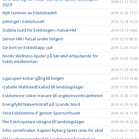
2020-01-12 12:31
2020!
Nytt nummer av Eskilsbladet!
2019-12-20 17:21
Julmingel i Eskilshuset!
2019-12-18 16:25
Dubbla Guld för Eskilslagen i Futsal-HM
2019-12-15 16:05
Senior-HM i futsal under helgen!
2019-12-13 08:33
Ge bort en Eskilsklapp i jul!
2019-12-04 15:31
Nordic Wellness bjuder på lukrativt erbjudande för
2019-12-03 15:39
Eskils medlemmar!
2019-11-10 19:39
Ligacupen kickar igång till helgen
2019-11-07 13:44
Izabelle Wahlstedt kallad till landslagsläger
2019-11-06 10:05
Eskilsminne söker tränare till ungdomsverksamheten
2019-10-30 17:18
Energifylld Nätverksträff på Scandic Nord
2019-10-29 10:50
Stöd Eskilsminne IF genom Sponsorhuset
2019-10-16 11:30
Fler Eskilsspelare uttagna till landslagsläger
2019-10-14 13:36
Inför seriefinalen: Kapten Nyberg Spets redo för strid
2019-09-27 16:15
EM-kvalturnering för P16-landslaget på Harlyckan