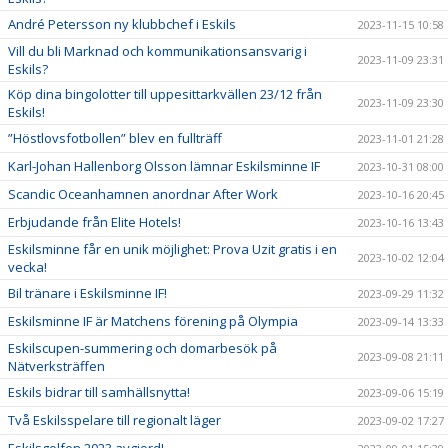
André Petersson ny klubbchef i Eskils
2023-11-15 10:58
Vill du bli Marknad och kommunikationsansvarig i
2023-11-09 23:31
Eskils?
Köp dina bingolotter till uppesittarkvällen 23/12 från
2023-11-09 23:30
Eskils!
”Höstlovsfotbollen” blev en fullträff
2023-11-01 21:28
Karl-Johan Hallenborg Olsson lämnar Eskilsminne IF
2023-10-31 08:00
Scandic Oceanhamnen anordnar After Work
2023-10-16 20:45
Erbjudande från Elite Hotels!
2023-10-16 13:43
Eskilsminne får en unik möjlighet: Prova Uzit gratis i en
2023-10-02 12:04
vecka!
Bil tränare i Eskilsminne IF!
2023-09-29 11:32
Eskilsminne IF är Matchens förening på Olympia
2023-09-14 13:33
Eskilscupen-summering och domarbesök på
2023-09-08 21:11
Nätverksträffen
Eskils bidrar till samhällsnytta!
2023-09-06 15:19
Två Eskilsspelare till regionalt läger
2023-09-02 17:27
Eskilsgolfen 2023 avgjord!